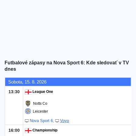
Bezplatný
widget
Futbalové zápasy na Nova Sport 6: Kde sledovať v TV
dnes
Sobota, 15. 8. 2026
13:30
League One
Notts Co
Leicester
Nova Sport 6
Voyo
16:00
Championship