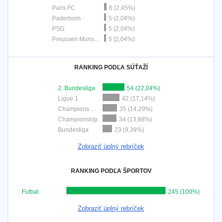
Paris FC
6 (2,45%)
Paderborn
5 (2,04%)
PSG
5 (2,04%)
Preussen Munster
5 (2,04%)
RANKING PODĽA SÚŤAŽÍ
2. Bundesliga
54 (22,04%)
Ligue 1
42 (17,14%)
Champions League
35 (14,29%)
Championship
34 (13,88%)
Bundesliga
23 (9,39%)
Zobraziť úplný rebríček
RANKING PODĽA ŠPORTOV
Futbal
245 (100%)
Zobraziť úplný rebríček