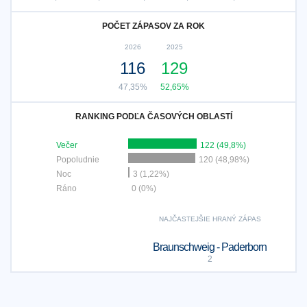
POČET ZÁPASOV ZA ROK
2026
2025
116
129
47,35%
52,65%
RANKING PODĽA ČASOVÝCH OBLASTÍ
Večer
122 (49,8%)
Popoludnie
120 (48,98%)
Noc
3 (1,22%)
Ráno
0 (0%)
NAJČASTEJŠIE HRANÝ ZÁPAS
Braunschweig - Paderborn
2