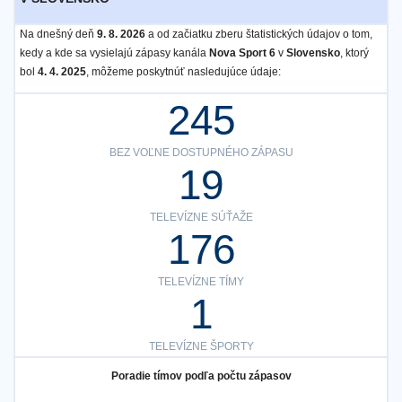
Na dnešný deň
9. 8. 2026
a od začiatku zberu štatistických údajov o tom,
kedy a kde sa vysielajú zápasy kanála
Nova Sport 6
v
Slovensko
, ktorý
bol
4. 4. 2025
, môžeme poskytnúť nasledujúce údaje:
245
BEZ VOĽNE DOSTUPNÉHO ZÁPASU
19
TELEVÍZNE SÚŤAŽE
176
TELEVÍZNE TÍMY
1
TELEVÍZNE ŠPORTY
Poradie tímov podľa počtu zápasov