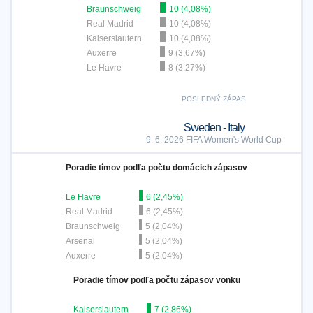
Braunschweig
10 (4,08%)
Real Madrid
10 (4,08%)
Kaiserslautern
10 (4,08%)
Auxerre
9 (3,67%)
Le Havre
8 (3,27%)
POSLEDNÝ ZÁPAS
Sweden - Italy
9. 6. 2026 FIFA Women's World Cup
Poradie tímov podľa počtu domácich zápasov
Le Havre
6 (2,45%)
Real Madrid
6 (2,45%)
Braunschweig
5 (2,04%)
Arsenal
5 (2,04%)
Auxerre
5 (2,04%)
Poradie tímov podľa počtu zápasov vonku
Kaiserslautern
7 (2,86%)