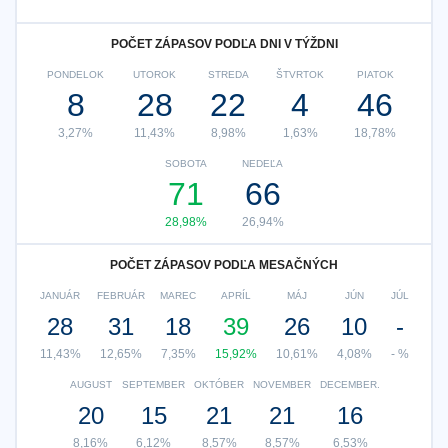
POČET ZÁPASOV PODĽA DNI V TÝŽDNI
PONDELOK
UTOROK
STREDA
ŠTVRTOK
PIATOK
8
28
22
4
46
3,27%
11,43%
8,98%
1,63%
18,78%
SOBOTA
NEDEĽA
71
66
28,98%
26,94%
POČET ZÁPASOV PODĽA MESAČNÝCH
JANUÁR
FEBRUÁR
MAREC
APRÍL
MÁJ
JÚN
JÚL
28
31
18
39
26
10
-
11,43%
12,65%
7,35%
15,92%
10,61%
4,08%
- %
AUGUST
SEPTEMBER
OKTÓBER
NOVEMBER
DECEMBER.
20
15
21
21
16
8,16%
6,12%
8,57%
8,57%
6,53%