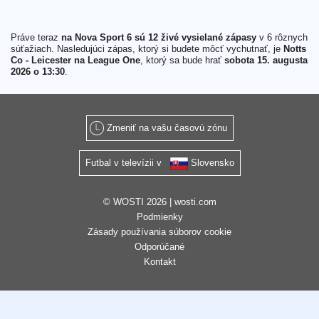
Práve teraz
na Nova Sport 6 sú 12 živé vysielané zápasy
v 6 rôznych
súťažiach. Nasledujúci zápas, ktorý si budete môcť vychutnať, je
Notts
Co - Leicester na League One
, ktorý sa bude hrať
sobota 15. augusta
2026 o 13:30
.
Zmeniť na vašu časovú zónu
Futbal v televízii v
Slovensko
© WOSTI 2026 |
wosti.com
Podmienky
Zásady používania súborov cookie
Odporúčané
Kontakt