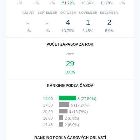
- %
- %
- %
51,72%
10,34%
13,79%
- %
AUGUST
SEPTEMBER
OKTÓBER
NOVEMBER
DECEMBER.
-
-
4
1
2
- %
- %
13,79%
3,45%
6,9%
POČET ZÁPASOV ZA ROK
2025
29
100%
RANKING PODĽA ČASOV
19:00
8 (27,59%)
17:30
5 (17,24%)
20:30
4 (13,79%)
18:00
2 (6,9%)
17:45
2 (6,9%)
RANKING PODĽA ČASOVÝCH OBLASTÍ