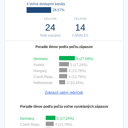
4 Voľne dostupné kanály
28,57%
CELKOM
CELKOM
24
14
Total equipos
CANALES
Poradie tímov podľa počtu zápasov
Germany
8 (27,59%)
Austria
5 (17,24%)
Hungary
4 (13,79%)
Czech Republic
4 (13,79%)
Netherlands
3 (10,34%)
Zobraziť úplný rebríček
Poradie tímov podľa počtu voľne vysielaných zápasov
Germany
5 (17,24%)
Czech Republic
4 (13,79%)