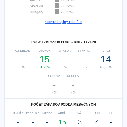
Austria
2 (6,9%)
Slovakia
2 (6,9%)
Hungary
2 (6,9%)
Zobraziť úplný rebríček
POČET ZÁPASOV PODĽA DNI V TÝŽDNI
PONDELOK
UTOROK
STREDA
ŠTVRTOK
PIATOK
-
15
-
-
14
- %
51,72%
- %
- %
48,28%
SOBOTA
NEDEĽA
-
-
- %
- %
POČET ZÁPASOV PODĽA MESAČNÝCH
JANUÁR
FEBRUÁR
MAREC
APRÍL
MÁJ
JÚN
JÚL
-
-
-
15
3
4
-