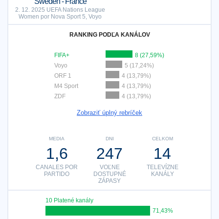
Sweden - France
2. 12. 2025 UEFA Nations League
Women por Nova Sport 5, Voyo
RANKING PODĽA KANÁLOV
FIFA+
8 (27,59%)
Voyo
5 (17,24%)
ORF 1
4 (13,79%)
M4 Sport
4 (13,79%)
ZDF
4 (13,79%)
Zobraziť úplný rebríček
MEDIA
DNI
CELKOM
1,6
247
14
CANALES POR
VOĽNE
TELEVÍZNE
PARTIDO
DOSTUPNÉ
KANÁLY
ZÁPASY
10 Platené kanály
71,43%