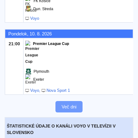
FK Košice
Dun. Streda
Voyo
Pondelok, 10. 8. 2026
21:00
Premier League Cup
Plymouth
Exeter
Voyo
Nova Sport 1
Več dni
ŠTATISTICKÉ ÚDAJE O KANÁLI VOYO V TELEVÍZII V
SLOVENSKO