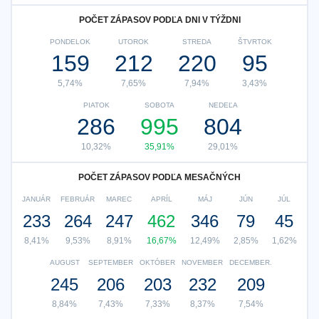
POČET ZÁPASOV PODĽA DNI V TÝŽDNI
PONDELOK
UTOROK
STREDA
ŠTVRTOK
159
212
220
95
5,74%
7,65%
7,94%
3,43%
PIATOK
SOBOTA
NEDEĽA
286
995
804
10,32%
35,91%
29,01%
POČET ZÁPASOV PODĽA MESAČNÝCH
JANUÁR
FEBRUÁR
MAREC
APRÍL
MÁJ
JÚN
JÚL
233
264
247
462
346
79
45
8,41%
9,53%
8,91%
16,67%
12,49%
2,85%
1,62%
AUGUST
SEPTEMBER
OKTÓBER
NOVEMBER
DECEMBER.
245
206
203
232
209
8,84%
7,43%
7,33%
8,37%
7,54%