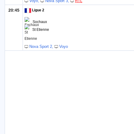
Voyo
Nova Sport 3
RTL
20:45
Ligue 2
Sochaux
St Etienne
Nova Sport 2
Voyo