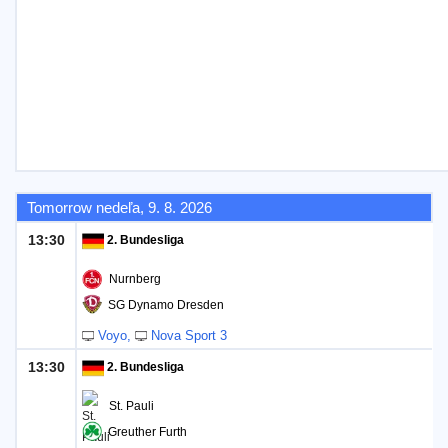
Tomorrow nedeľa, 9. 8. 2026
13:30
2. Bundesliga
Nurnberg
SG Dynamo Dresden
Voyo
Nova Sport 3
13:30
2. Bundesliga
St. Pauli
Greuther Furth