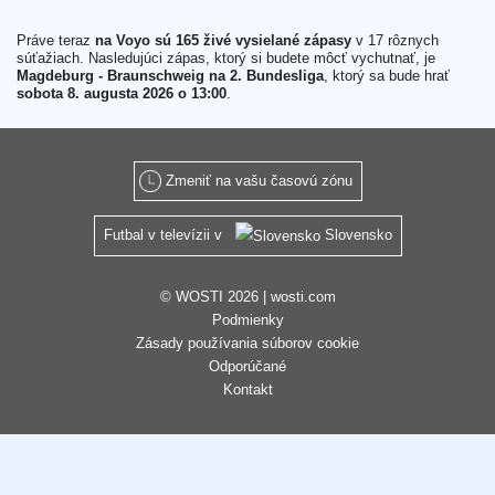
Práve teraz
na Voyo sú 165 živé vysielané zápasy
v 17 rôznych
súťažiach. Nasledujúci zápas, ktorý si budete môcť vychutnať, je
Magdeburg - Braunschweig na 2. Bundesliga
, ktorý sa bude hrať
sobota 8. augusta 2026 o 13:00
.
Zmeniť na vašu časovú zónu
Futbal v televízii v
Slovensko
© WOSTI 2026 |
wosti.com
Podmienky
Zásady používania súborov cookie
Odporúčané
Kontakt