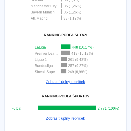
Arsenal
36 (1,3%)
Manchester City
35 (1,26%)
Bayern Munich
35 (1,26%)
Atl. Madrid
33 (1,19%)
RANKING PODĽA SÚŤAŽÍ
LaLiga
448 (16,17%)
Premier League
419 (15,12%)
Ligue 1
261 (9,42%)
Bundesliga
257 (9,27%)
Slovak Super Liga
249 (8,99%)
Zobraziť úplný rebríček
RANKING PODĽA ŠPORTOV
Futbal
2 771 (100%)
Zobraziť úplný rebríček