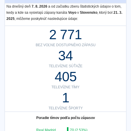
Na dnešný deň
7. 8. 2026
a od začiatku zberu štatistických údajov o tom,
kedy a kde sa vysielajú zápasy kanála
Voyo
v
Slovensko
, ktorý bol
21. 3.
2025
, môžeme poskytnúť nasledujúce údaje:
2 771
BEZ VOĽNE DOSTUPNÉHO ZÁPASU
34
TELEVÍZNE SÚŤAŽE
405
TELEVÍZNE TÍMY
1
TELEVÍZNE ŠPORTY
Poradie tímov podľa počtu zápasov
Real Madrid
70 (2,53%)