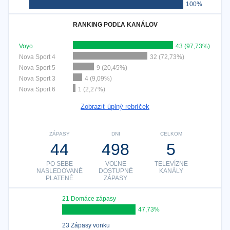
100%
RANKING PODĽA KANÁLOV
Voyo
43 (97,73%)
Nova Sport 4
32 (72,73%)
Nova Sport 5
9 (20,45%)
Nova Sport 3
4 (9,09%)
Nova Sport 6
1 (2,27%)
Zobraziť úplný rebríček
ZÁPASY
DNI
CELKOM
44
498
5
PO SEBE
VOĽNE
TELEVÍZNE
NASLEDOVANÉ
DOSTUPNÉ
KANÁLY
PLATENÉ
ZÁPASY
21 Domáce zápasy
47,73%
23 Zápasy vonku