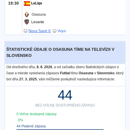
19:30
LaLiga
Osasuna
Levante
Nova Sport 6
Voyo
ŠTATISTICKÉ ÚDAJE O OSASUNA TÍME NA TELEVÍZII V
SLOVENSKO
Od dnešného dňa,
8. 8. 2026
, a od začiatku zberu štatistických údajov o
čase a mieste vysielania zápasov
Futbal
tímu
Osasuna
v
Slovensko
, ktorý
bol dňa
27. 3. 2025
, vám môžeme poskytnúť nasledujúce informácie:
44
BEZ VOĽNE DOSTUPNÉHO ZÁPASU
0 Voľne dostupné zápasy
0%
44 Platené zápasy