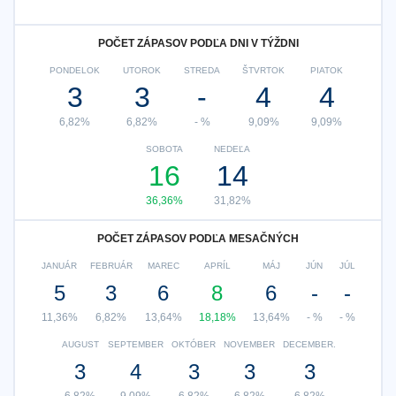
POČET ZÁPASOV PODĽA DNI V TÝŽDNI
PONDELOK
UTOROK
STREDA
ŠTVRTOK
PIATOK
3
3
-
4
4
6,82%
6,82%
- %
9,09%
9,09%
SOBOTA
NEDEĽA
16
14
36,36%
31,82%
POČET ZÁPASOV PODĽA MESAČNÝCH
JANUÁR
FEBRUÁR
MAREC
APRÍL
MÁJ
JÚN
JÚL
5
3
6
8
6
-
-
11,36%
6,82%
13,64%
18,18%
13,64%
- %
- %
AUGUST
SEPTEMBER
OKTÓBER
NOVEMBER
DECEMBER.
3
4
3
3
3