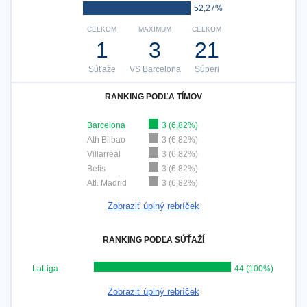
52,27%
CELKOM
MAXIMUM
CELKOM
1
3
21
Súťaže
VS Barcelona
Súperi
RANKING PODĽA TÍMOV
Barcelona
3 (6,82%)
Ath Bilbao
3 (6,82%)
Villarreal
3 (6,82%)
Betis
3 (6,82%)
Atl. Madrid
3 (6,82%)
Zobraziť úplný rebríček
RANKING PODĽA SÚŤAŽÍ
LaLiga
44 (100%)
Zobraziť úplný rebríček