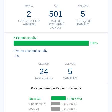
MEDIA
DNI
CELKOM
2
501
5
CANALES POR
VOĽNE
TELEVÍZNE
PARTIDO
DOSTUPNÉ
KANÁLY
ZÁPASY
5 Platené kanály
100%
0 Voľne dostupné kanály
0%
CELKOM
CELKOM
24
5
Total equipos
CANALES
Poradie tímov podľa počtu zápasov
Notts Co
8 (28,57%)
Chesterfield
5 (17,86%)
Walsall
5 (17,86%)