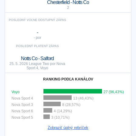
Chesterfield - Notts Co
2
POSLEDNÝ VOĽNE DOSTUPNÝ ZÁPAS
-
- por
POSLEDNÝ PLATENÝ ZÁPAS
Notts Co - Salford
25. 5. 2026 League Two por Nova
Sport 4, Voyo
RANKING PODĽA KANÁLOV
Voyo
27 (96,43%)
Nova Sport 4
13 (46,43%)
Nova Sport 3
8 (28,57%)
Nova Sport 6
4 (14,29%)
Nova Sport 5
3 (10,71%)
Zobraziť úplný rebríček