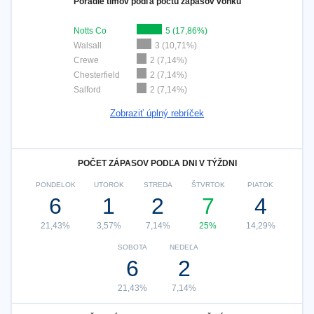
Poradie tímov podľa počtu zápasov vonku
Notts Co
5 (17,86%)
Walsall
3 (10,71%)
Crewe
2 (7,14%)
Chesterfield
2 (7,14%)
Salford
2 (7,14%)
Zobraziť úplný rebríček
POČET ZÁPASOV PODĽA DNI V TÝŽDNI
PONDELOK
UTOROK
STREDA
ŠTVRTOK
PIATOK
6
1
2
7
4
21,43%
3,57%
7,14%
25%
14,29%
SOBOTA
NEDEĽA
6
2
21,43%
7,14%