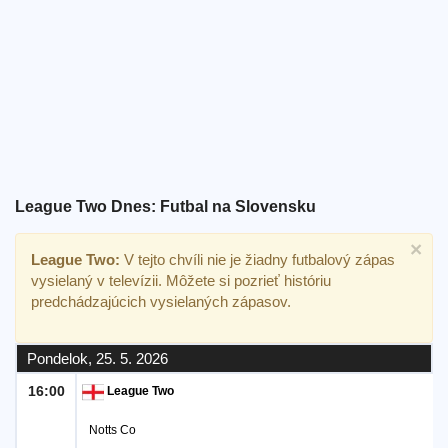
Bezplatný
widget
League Two Dnes: Futbal na Slovensku
×
League Two:
V tejto chvíli nie je žiadny futbalový zápas
vysielaný v televízii. Môžete si pozrieť históriu
predchádzajúcich vysielaných zápasov.
Pondelok, 25. 5. 2026
16:00
League Two
Notts Co