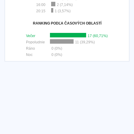
16:00
2 (7,14%)
20:15
1 (3,57%)
RANKING PODĽA ČASOVÝCH OBLASTÍ
Večer
17 (60,71%)
Popoludnie
11 (39,29%)
Ráno
0 (0%)
Noc
0 (0%)