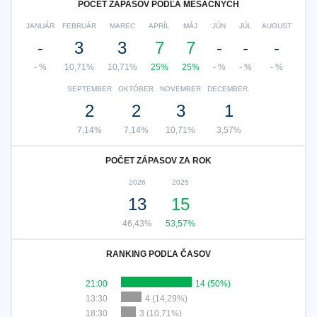
POČET ZÁPASOV PODĽA MESAČNÝCH
JANUÁR
FEBRUÁR
MAREC
APRÍL
MÁJ
JÚN
JÚL
AUGUST
-
3
3
7
7
-
-
-
- %
10,71%
10,71%
25%
25%
- %
- %
- %
SEPTEMBER
OKTÓBER
NOVEMBER
DECEMBER.
2
2
3
1
7,14%
7,14%
10,71%
3,57%
POČET ZÁPASOV ZA ROK
2026
2025
13
15
46,43%
53,57%
RANKING PODĽA ČASOV
21:00
14 (50%)
13:30
4 (14,29%)
18:30
3 (10,71%)