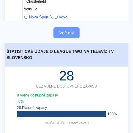
Chesterfield
Notts Co
Nova Sport 6
Voyo
Več dni
ŠTATISTICKÉ ÚDAJE O LEAGUE TWO NA TELEVÍZII V
SLOVENSKO
28
BEZ VOĽNE DOSTUPNÉHO ZÁPASU
0 Voľne dostupné zápasy
0%
28 Platené zápasy
100%
NAJČASTEJŠIE HRANÝ ZÁPAS