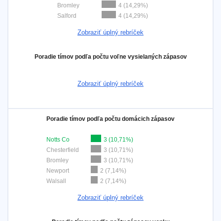
Bromley
4 (14,29%)
Salford
4 (14,29%)
Zobraziť úplný rebríček
Poradie tímov podľa počtu voľne vysielaných zápasov
Zobraziť úplný rebríček
Poradie tímov podľa počtu domácich zápasov
Notts Co
3 (10,71%)
Chesterfield
3 (10,71%)
Bromley
3 (10,71%)
Newport
2 (7,14%)
Walsall
2 (7,14%)
Zobraziť úplný rebríček