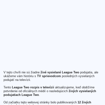
V tejto chvíli nie sú žiadne
živé vysielané League Two
podujatia, ale
ukážeme vám históriu s
TV sprievodcom
posledných vysielaných
podujatí na televízii.
Tento
League Two rozpis v televízii
aktualizujeme, keď obdržíme
potvrdenie od oficiálnych médií o nasledujúcich
živých vysielaných
podujatiach League Two
.
Od začiatku tejto webovej stránky bolo publikovaných
12 živých