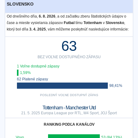
SLOVENSKO
Od dnešného dňa,
6. 8. 2026
, a od začiatku zberu štatistických údajov o
čase a mieste vysielania zápasov
Futbal
tímu
Tottenham
v
Slovensko
,
ktorý bol dňa
3. 4. 2025
, vám môžeme poskytnúť nasledujúce informácie:
63
BEZ VOĽNE DOSTUPNÉHO ZÁPASU
1 Voľne dostupné zápasy
1,59%
62 Platené zápasy
98,41%
POSLEDNÝ VOĽNE DOSTUPNÝ ZÁPAS
Tottenham - Manchester Utd
21. 5. 2025 Europa League por RTL, M4 Sport, JOJ Šport
RANKING PODĽA KANÁLOV
Voyo
53 (84,13%)