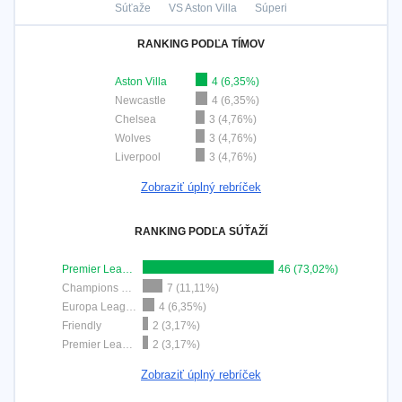
Súťaže
VS Aston Villa
Súperi
RANKING PODĽA TÍMOV
Aston Villa
4 (6,35%)
Newcastle
4 (6,35%)
Chelsea
3 (4,76%)
Wolves
3 (4,76%)
Liverpool
3 (4,76%)
Zobraziť úplný rebríček
RANKING PODĽA SÚŤAŽÍ
Premier League
46 (73,02%)
Champions League
7 (11,11%)
Europa League
4 (6,35%)
Friendly
2 (3,17%)
Premier League Cup
2 (3,17%)
Zobraziť úplný rebríček