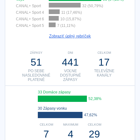
CANAL+ Sport
32 (50,79%)
CANAL+ Sport 4
11 (17,46%)
CANAL+ Sport 6
10 (15,87%)
CANAL+ Sport 5
7 (11,11%)
Zobraziť úplný rebríček
ZÁPASY
DNI
CELKOM
51
441
17
PO SEBE
VOĽNE
TELEVÍZNE
NASLEDOVANÉ
DOSTUPNÉ
KANÁLY
PLATENÉ
ZÁPASY
33 Domáce zápasy
52,38%
30 Zápasy vonku
47,62%
CELKOM
MAXIMUM
CELKOM
7
4
29