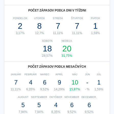
POČET ZÁPASOV PODĽA DNI V TÝŽDNI
PONDELOK
UTOROK
STREDA
ŠTVRTOK
PIATOK
2
8
7
7
1
3,17%
12,7%
11,11%
11,11%
1,59%
SOBOTA
NEDEĽA
18
20
28,57%
31,75%
POČET ZÁPASOV PODĽA MESAČNÝCH
JANUÁR
FEBRUÁR
MAREC
APRÍL
MÁJ
JÚN
JÚL
7
4
6
9
10
-
1
11,11%
6,35%
9,52%
14,29%
15,87%
- %
1,59%
AUGUST
SEPTEMBER
OKTÓBER
NOVEMBER
DECEMBER.
5
5
4
6
6
7,94%
7,94%
6,35%
9,52%
9,52%