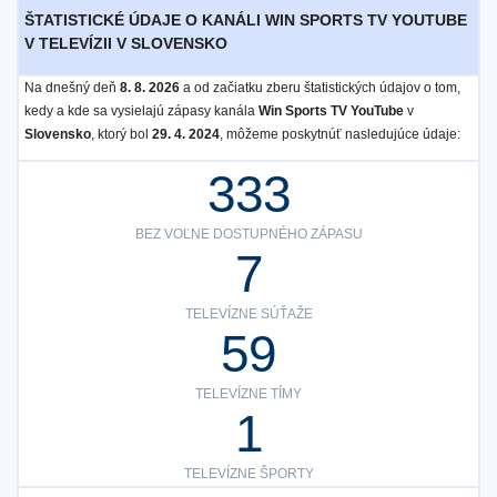
ŠTATISTICKÉ ÚDAJE O KANÁLI WIN SPORTS TV YOUTUBE
V TELEVÍZII V SLOVENSKO
Na dnešný deň
8. 8. 2026
a od začiatku zberu štatistických údajov o tom,
kedy a kde sa vysielajú zápasy kanála
Win Sports TV YouTube
v
Slovensko
, ktorý bol
29. 4. 2024
, môžeme poskytnúť nasledujúce údaje:
333
BEZ VOĽNE DOSTUPNÉHO ZÁPASU
7
TELEVÍZNE SÚŤAŽE
59
TELEVÍZNE TÍMY
1
TELEVÍZNE ŠPORTY