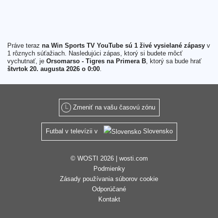
Práve teraz
na Win Sports TV YouTube sú 1 živé vysielané zápasy
v
1 rôznych súťažiach. Nasledujúci zápas, ktorý si budete môcť
vychutnať, je
Orsomarso - Tigres na Primera B
, ktorý sa bude hrať
štvrtok 20. augusta 2026 o 0:00
.
Zmeniť na vašu časovú zónu
Futbal v televízii v
Slovensko
© WOSTI 2026 |
wosti.com
Podmienky
Zásady používania súborov cookie
Odporúčané
Kontakt