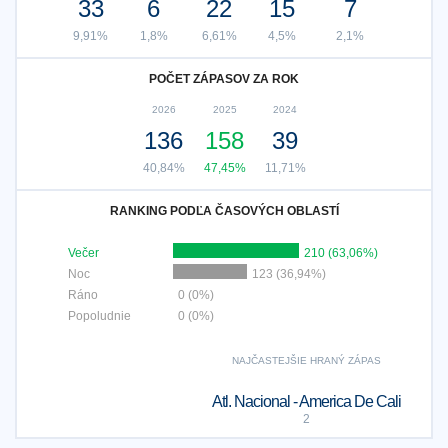
33
6
22
15
7
9,91%
1,8%
6,61%
4,5%
2,1%
POČET ZÁPASOV ZA ROK
2026
2025
2024
136
158
39
40,84%
47,45%
11,71%
RANKING PODĽA ČASOVÝCH OBLASTÍ
Večer
210 (63,06%)
Noc
123 (36,94%)
Ráno
0 (0%)
Popoludnie
0 (0%)
NAJČASTEJŠIE HRANÝ ZÁPAS
Atl. Nacional - America De Cali
2