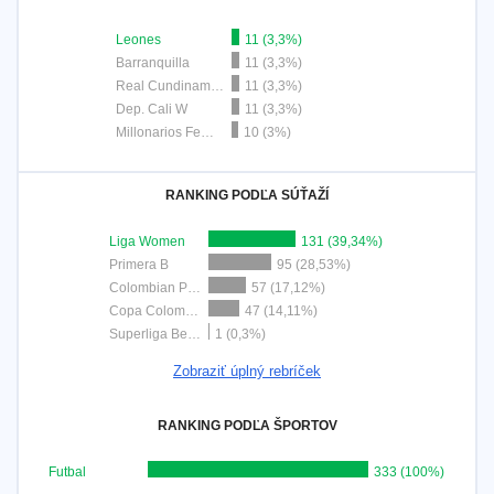
Leones
11 (3,3%)
Barranquilla
11 (3,3%)
Real Cundinamarca
11 (3,3%)
Dep. Cali W
11 (3,3%)
Millonarios Femenino
10 (3%)
RANKING PODĽA SÚŤAŽÍ
Liga Women
131 (39,34%)
Primera B
95 (28,53%)
Colombian Premier League
57 (17,12%)
Copa Colombia
47 (14,11%)
Superliga BetPlay Dimayor
1 (0,3%)
Zobraziť úplný rebríček
RANKING PODĽA ŠPORTOV
Futbal
333 (100%)