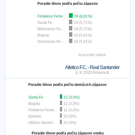
Poradie tímov podľa počtu zápasov
Fortaleza Femenino
20 (6,01%)
Santa Fe
19 (5,71%)
Millonarios Femenino
19 (5,71%)
Bogota
18 (5,41%)
Orsomarso Femenino
18 (5,41%)
POSLEDNÝ ZÁPAS
Atletico F.C. - Real Santander
6. 8. 2026 Primera B
Poradie tímov podľa počtu domácich zápasov
Santa Fe
12 (3,6%)
Bogota
11 (3,3%)
Fortaleza Femenino
11 (3,3%)
Quindio
10 (3%)
Atlético Nacional Femenino
10 (3%)
Poradie tímov podľa počtu zápasov vonku