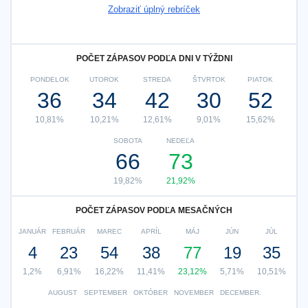
Zobraziť úplný rebríček
POČET ZÁPASOV PODĽA DNI V TÝŽDNI
PONDELOK
UTOROK
STREDA
ŠTVRTOK
PIATOK
36
34
42
30
52
10,81%
10,21%
12,61%
9,01%
15,62%
SOBOTA
NEDEĽA
66
73
19,82%
21,92%
POČET ZÁPASOV PODĽA MESAČNÝCH
JANUÁR
FEBRUÁR
MAREC
APRÍL
MÁJ
JÚN
JÚL
4
23
54
38
77
19
35
1,2%
6,91%
16,22%
11,41%
23,12%
5,71%
10,51%
AUGUST
SEPTEMBER
OKTÓBER
NOVEMBER
DECEMBER.