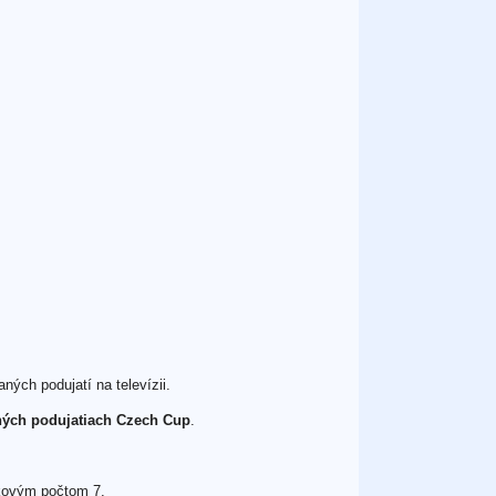
ných podujatí na televízii.
ných podujatiach Czech Cup
.
lkovým počtom 7.