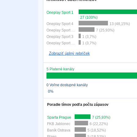
Oneplay Sport 1
27 (100%)
Oneplay Sport 4
13 (48,15%)
Oneplay Sport MD1
7 (25,93%)
Oneplay Sport 3
1 (3,7%)
Oneplay Sport MD2
1 (3,7%)
Zobraziť úplný rebríček
5 Platené kanály
0 Voľne dostupné kanály
0%
Poradie tímov podľa počtu zápasov
Sparta Prague
7 (25,93%)
FKB Jablonec
6 (22,22%)
Baník Ostrava
5 (18,52%)
Plzen
5 (18,52%)