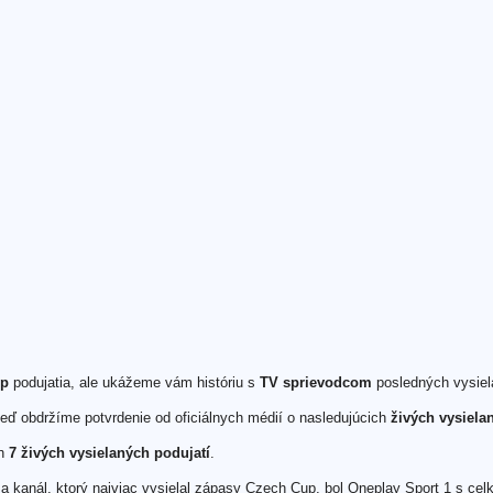
up
podujatia, ale ukážeme vám históriu s
TV sprievodcom
posledných vysiela
eď obdržíme potvrdenie od oficiálnych médií o nasledujúcich
živých vysiela
ch
7 živých vysielaných podujatí
.
 a kanál, ktorý najviac vysielal zápasy Czech Cup, bol Oneplay Sport 1 s ce