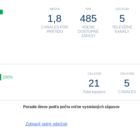
MEDIA
DNI
CELKOM
1,8
485
5
CANALES POR
VOĽNE
TELEVÍZNE
PARTIDO
DOSTUPNÉ
KANÁLY
ZÁPASY
CELKOM
CELKOM
100%
21
5
Total equipos
CANALES
Poradie tímov podľa počtu voľne vysielaných zápasov
Zobraziť úplný rebríček