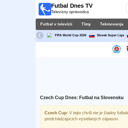
Futbal Dnes TV
Futbal
Televízny sprievodca
Dnes
TV
Futbal v televízii
Tímy
Tekmovanja
Televízny
sprievodca
FIFA World Cup 2026
Slovak Super Liga
Futbal
v
televízii
Tímy
Tekmovanja
Czech Cup Dnes: Futbal na Slovensku
TV-
kanali
Czech Cup:
V tejto chvíli nie je žiadny futba
predchádzajúcich vysielaných zápasov.
Správy