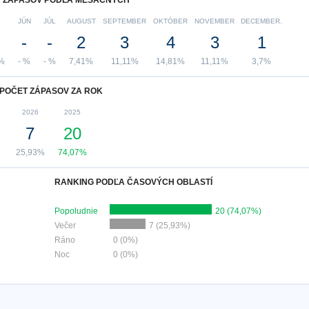
 ZÁPASOV PODĽA MESAČNÝCH
JÚN
JÚL
AUGUST
SEPTEMBER
OKTÓBER
NOVEMBER
DECEMBER.
-
-
2
3
4
3
1
%
- %
- %
7,41%
11,11%
14,81%
11,11%
3,7%
POČET ZÁPASOV ZA ROK
2026
2025
7
20
25,93%
74,07%
RANKING PODĽA ČASOVÝCH OBLASTÍ
Popoludnie
20 (74,07%)
Večer
7 (25,93%)
Ráno
0 (0%)
Noc
0 (0%)