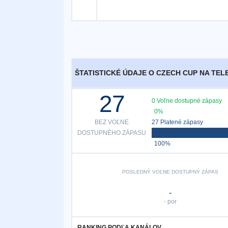
ŠTATISTICKÉ ÚDAJE O CZECH CUP NA TELE
27
0 Voľne dostupné zápasy
0%
BEZ VOĽNE
27 Platené zápasy
DOSTUPNÉHO ZÁPASU
100%
POSLEDNÝ VOĽNE DOSTUPNÝ ZÁPAS
-
- por
RANKING PODĽA KANÁLOV