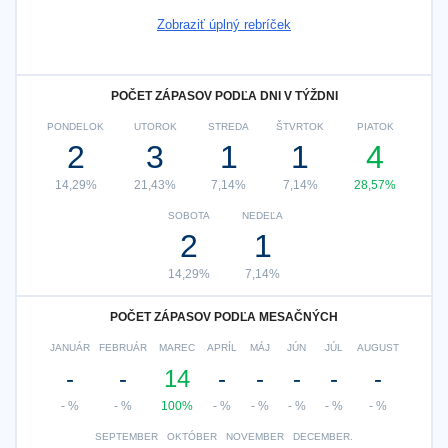
Zobraziť úplný rebríček
POČET ZÁPASOV PODĽA DNI V TÝŽDNI
PONDELOK
UTOROK
STREDA
ŠTVRTOK
PIATOK
2
3
1
1
4
14,29%
21,43%
7,14%
7,14%
28,57%
SOBOTA
NEDEĽA
2
1
14,29%
7,14%
POČET ZÁPASOV PODĽA MESAČNÝCH
JANUÁR
FEBRUÁR
MAREC
APRÍL
MÁJ
JÚN
JÚL
AUGUST
-
-
14
-
-
-
-
-
- %
- %
100%
- %
- %
- %
- %
- %
SEPTEMBER
OKTÓBER
NOVEMBER
DECEMBER.