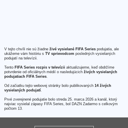
V tejto chvíli nie sú žiadne
živé vysielané FIFA Series
podujatia, ale
ukážeme vám históriu s
TV sprievodcom
posledných vysielaných
podujatí na televízii.
Tento
FIFA Series rozpis v televízii
aktualizujeme, keď obdržíme
potvrdenie od oficiálnych médií o nasledujúcich
živých vysielaných
podujatiach FIFA Series
.
Od začiatku tejto webovej stránky bolo publikovaných
14 živých
vysielaných podujatí
.
Prvé zverejnené podujatie bolo streda 25. marca 2026 a kanál, ktorý
najviac vysielal zápasy FIFA Series, bol DAZN Zadarmo s celkovým
počtom 13.