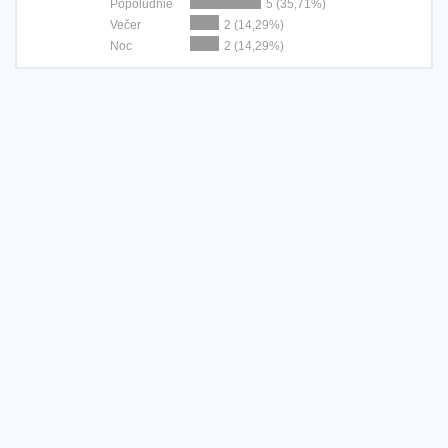
Popoludnie
5 (35,71%)
Večer
2 (14,29%)
Noc
2 (14,29%)