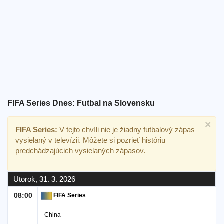
Bezplatný
widget
FIFA Series Dnes: Futbal na Slovensku
×
FIFA Series:
V tejto chvíli nie je žiadny futbalový zápas
vysielaný v televízii. Môžete si pozrieť históriu
predchádzajúcich vysielaných zápasov.
Utorok, 31. 3. 2026
08:00
FIFA Series
China