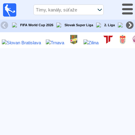
Futbal
Dnes
TV
FIFA World Cup 2026
Slovak Super Liga
2. Liga
Slove
Televízny
sprievodca
Futbal
v
televízii
Tímy
Tekmovanja
TV-
kanali
Správy