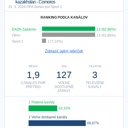
kazakhstan - Comoros
31. 3. 2026 FIFA Series por Sport 1
RANKING PODĽA KANÁLOV
DAZN Zadarmo
13 (92,86%)
FIFA+
13 (92,86%)
Sport 1
1 (7,14%)
Zobraziť úplný rebríček
MEDIA
DNI
CELKOM
1,9
127
3
CANALES POR
VOĽNE
TELEVÍZNE
PARTIDO
DOSTUPNÉ
KANÁLY
ZÁPASY
1 Platené kanály
33,33%
2 Voľne dostupné kanály
66,67%