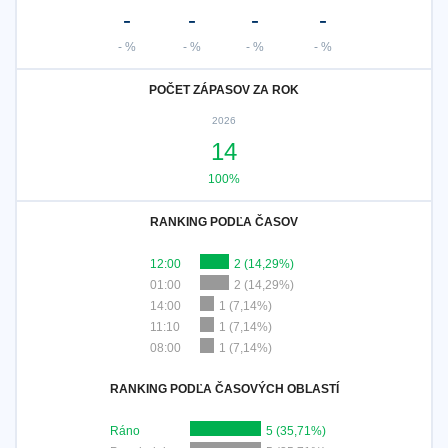
-
-
-
-
- %
- %
- %
- %
POČET ZÁPASOV ZA ROK
2026
14
100%
RANKING PODĽA ČASOV
12:00
2 (14,29%)
01:00
2 (14,29%)
14:00
1 (7,14%)
11:10
1 (7,14%)
08:00
1 (7,14%)
RANKING PODĽA ČASOVÝCH OBLASTÍ
Ráno
5 (35,71%)