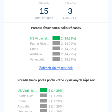
CELKOM
CELKOM
15
3
Total equipos
CANALES
Poradie tímov podľa počtu zápasov
US Virgin Islands
2 (14,29%)
Puerto Rico 3x3
2 (14,29%)
China
2 (14,29%)
Australia
2 (14,29%)
Venezuela
2 (14,29%)
Zobraziť úplný rebríček
Poradie tímov podľa počtu voľne vysielaných zápasov
US Virgin Islands
2 (14,29%)
Puerto Rico 3x3
2 (14,29%)
China
2 (14,29%)
Australia
2 (14,29%)
Venezuela
2 (14,29%)