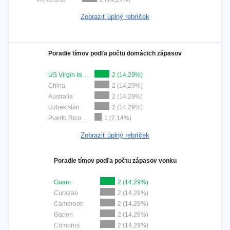
Zobraziť úplný rebríček
Poradie tímov podľa počtu domácich zápasov
US Virgin Islands
2 (14,29%)
China
2 (14,29%)
Australia
2 (14,29%)
Uzbekistan
2 (14,29%)
Puerto Rico 3x3
1 (7,14%)
Zobraziť úplný rebríček
Poradie tímov podľa počtu zápasov vonku
Guam
2 (14,29%)
Curazao
2 (14,29%)
Cameroon
2 (14,29%)
Gabon
2 (14,29%)
Comoros
2 (14,29%)