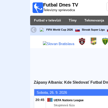
Futbal Dnes TV
Futbal
Televízny sprievodca
Dnes
TV
Futbal v televízii
Tímy
Tekmovanja
Televízny
sprievodca
FIFA World Cup 2026
Slovak Super Liga
Futbal
v
televízii
Tímy
Tekmovanja
Zápasy Albania: Kde Sledovať Futbal Dn
TV-
Sobota, 26. 9. 2026
kanali
20:45
UEFA Nations League
Skupinová fáza
Správy