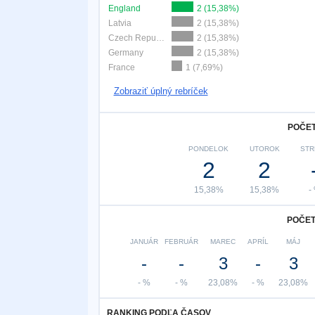
England
2 (15,38%)
Latvia
2 (15,38%)
Czech Republic
2 (15,38%)
Germany
2 (15,38%)
France
1 (7,69%)
Zobraziť úplný rebríček
POČET
PONDELOK
UTOROK
STR
2
2
15,38%
15,38%
-
POČET
JANUÁR
FEBRUÁR
MAREC
APRÍL
MÁJ
-
-
3
-
3
- %
- %
23,08%
- %
23,08%
RANKING PODĽA ČASOV