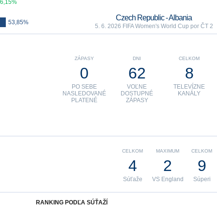
6,15%
Czech Republic - Albania
53,85%
5. 6. 2026 FIFA Women's World Cup por ČT 2
ZÁPASY
DNI
CELKOM
0
62
8
PO SEBE
VOĽNE
TELEVÍZNE
NASLEDOVANÉ
DOSTUPNÉ
KANÁLY
PLATENÉ
ZÁPASY
CELKOM
MAXIMUM
CELKOM
4
2
9
Súťaže
VS England
Súperi
RANKING PODĽA SÚŤAŽÍ