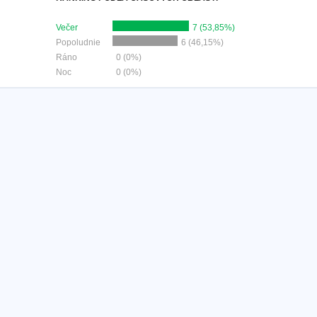
Večer
7 (53,85%)
Popoludnie
6 (46,15%)
Ráno
0 (0%)
Noc
0 (0%)