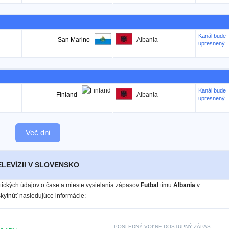
Kanál bude
San Marino
Albania
upresnený
Kanál bude
Finland
Albania
upresnený
Več dni
ELEVÍZII V SLOVENSKO
istických údajov o čase a mieste vysielania zápasov
Futbal
tímu
Albania
v
ytnúť nasledujúce informácie:
POSLEDNÝ VOĽNE DOSTUPNÝ ZÁPAS