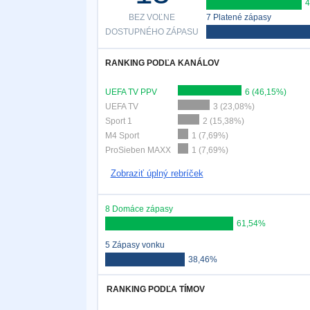
4
BEZ VOĽNE
7 Platené zápasy
DOSTUPNÉHO ZÁPASU
RANKING PODĽA KANÁLOV
UEFA TV PPV
6 (46,15%)
UEFA TV
3 (23,08%)
Sport 1
2 (15,38%)
M4 Sport
1 (7,69%)
ProSieben MAXX
1 (7,69%)
Zobraziť úplný rebríček
8 Domáce zápasy
61,54%
5 Zápasy vonku
38,46%
RANKING PODĽA TÍMOV