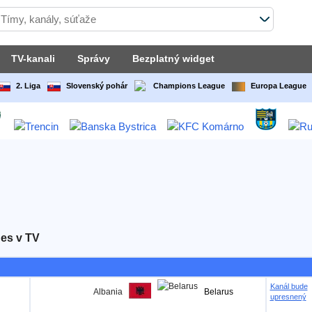
TV-kanali
Správy
Bezplatný widget
2. Liga
Slovenský pohár
Champions League
Europa League
es v TV
Kanál bude
Albania
Belarus
upresnený