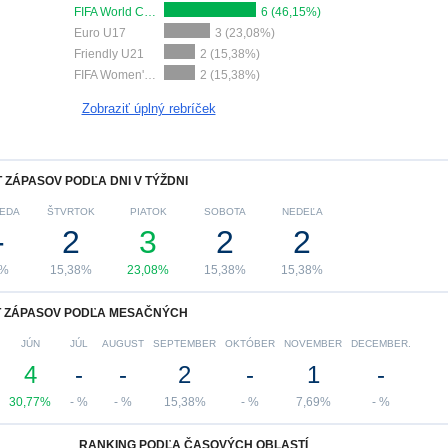
FIFA World Cup 2026
6 (46,15%)
Euro U17
3 (23,08%)
Friendly U21
2 (15,38%)
FIFA Women's World Cup
2 (15,38%)
Zobraziť úplný rebríček
 ZÁPASOV PODĽA DNI V TÝŽDNI
EDA
ŠTVRTOK
PIATOK
SOBOTA
NEDEĽA
-
2
3
2
2
 %
15,38%
23,08%
15,38%
15,38%
 ZÁPASOV PODĽA MESAČNÝCH
JÚN
JÚL
AUGUST
SEPTEMBER
OKTÓBER
NOVEMBER
DECEMBER.
4
-
-
2
-
1
-
30,77%
- %
- %
15,38%
- %
7,69%
- %
RANKING PODĽA ČASOVÝCH OBLASTÍ