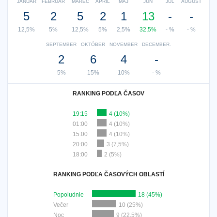
JANUÁR
FEBRUÁR
MAREC
APRÍL
MÁJ
JÚN
JÚL
AUGUST
5
2
5
2
1
13
-
-
12,5%
5%
12,5%
5%
2,5%
32,5%
- %
- %
SEPTEMBER
OKTÓBER
NOVEMBER
DECEMBER.
2
6
4
-
5%
15%
10%
- %
RANKING PODĽA ČASOV
19:15
4 (10%)
01:00
4 (10%)
15:00
4 (10%)
20:00
3 (7,5%)
18:00
2 (5%)
RANKING PODĽA ČASOVÝCH OBLASTÍ
Popoludnie
18 (45%)
Večer
10 (25%)
Noc
9 (22,5%)