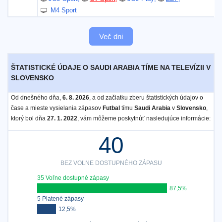
M4 Sport
Več dni
ŠTATISTICKÉ ÚDAJE O SAUDI ARABIA TÍME NA TELEVÍZII V
SLOVENSKO
Od dnešného dňa,
6. 8. 2026
, a od začiatku zberu štatistických údajov o
čase a mieste vysielania zápasov
Futbal
tímu
Saudi Arabia
v
Slovensko
,
ktorý bol dňa
27. 1. 2022
, vám môžeme poskytnúť nasledujúce informácie:
40
BEZ VOĽNE DOSTUPNÉHO ZÁPASU
35 Voľne dostupné zápasy
87,5%
5 Platené zápasy
12,5%