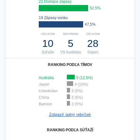
21 Domáce zápasy
52,5%
19 Zápasy vonku
47,5%
CELKOM
MAXIMUM
CELKOM
10
5
28
Súťaže
VS Australia
Súperi
RANKING PODĽA TÍMOV
Australia
5 (12,5%)
Japan
4 (10%)
Uzbekistan
2 (5%)
China
2 (5%)
Bahrein
2 (5%)
Zobraziť úplný rebríček
RANKING PODĽA SÚŤAŽÍ