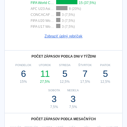
FIFA World Cup 2026
15 (37,5%)
AFC U23 Asian Cup
8 (20%)
CONCACAF Gold Cup
3 (7,5%)
FIFA U20 World Cup
3 (7,5%)
FIFA U17 World Cup
3 (7,5%)
Zobraziť úplný rebríček
POČET ZÁPASOV PODĽA DNI V TÝŽDNI
PONDELOK
UTOROK
STREDA
ŠTVRTOK
PIATOK
6
11
5
7
5
15%
27,5%
12,5%
17,5%
12,5%
SOBOTA
NEDEĽA
3
3
7,5%
7,5%
POČET ZÁPASOV PODĽA MESAČNÝCH