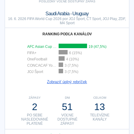
POSLEDNÝ VOĽNE DOSTUPNÝ ZÁPAS
Saudi Arabia - Uruguay
16. 6. 2026 FIFA World Cup 2026 por JOJ Šport, ČT Sport, JOJ Play, ZDF,
M4 Sport
RANKING PODĽA KANÁLOV
AFC Asian Cup YouTube
19 (47,5%)
FIFA+
6 (15%)
OneFootball
4 (10%)
CONCACAF YouTube
3 (7,5%)
JOJ Šport
3 (7,5%)
Zobraziť úplný rebríček
ZÁPASY
DNI
CELKOM
2
51
13
PO SEBE
VOĽNE
TELEVÍZNE
NASLEDOVANÉ
DOSTUPNÉ
KANÁLY
PLATENÉ
ZÁPASY