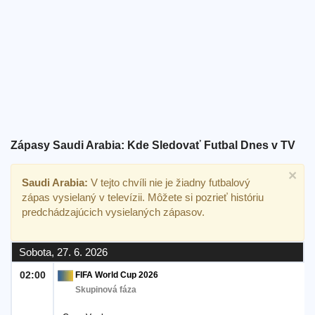
Bezplatný
widget
Zápasy Saudi Arabia: Kde Sledovať Futbal Dnes v TV
×
Saudi Arabia:
V tejto chvíli nie je žiadny futbalový
zápas vysielaný v televízii. Môžete si pozrieť históriu
predchádzajúcich vysielaných zápasov.
Sobota, 27. 6. 2026
02:00
FIFA World Cup 2026
Skupinová fáza