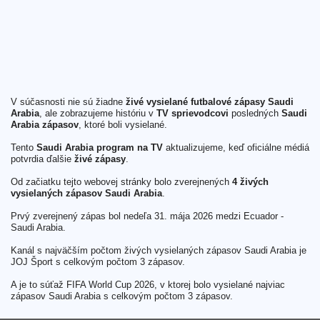
V súčasnosti nie sú žiadne
živé vysielané futbalové zápasy Saudi
Arabia
, ale zobrazujeme históriu v
TV sprievodcovi
posledných
Saudi
Arabia zápasov
, ktoré boli vysielané.
Tento
Saudi Arabia program na TV
aktualizujeme, keď oficiálne médiá
potvrdia ďalšie
živé zápasy
.
Od začiatku tejto webovej stránky bolo zverejnených
4 živých
vysielaných zápasov Saudi Arabia
.
Prvý zverejnený zápas bol nedeľa 31. mája 2026 medzi Ecuador -
Saudi Arabia.
Kanál s najväčším počtom živých vysielaných zápasov Saudi Arabia je
JOJ Šport s celkovým počtom 3 zápasov.
A je to súťaž FIFA World Cup 2026, v ktorej bolo vysielané najviac
zápasov Saudi Arabia s celkovým počtom 3 zápasov.