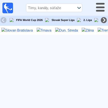
Futbal
Dnes
TV
FIFA World Cup 2026
Slovak Super Liga
2. Liga
Slove
Televízny
sprievodca
Futbal
v
televízii
Tímy
Tekmovanja
TV-
kanali
Správy