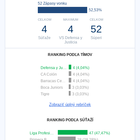
52 Zápasy vonku
52,53%
CELKOM
MAXIMUM
CELKOM
4
4
52
Súťaže
VS Defensa y
Súperi
Justicia
RANKING PODĽA TÍMOV
Defensa y Justicia
4 (4,04%)
CA Colón
4 (4,04%)
Barracas Central
4 (4,04%)
Boca Juniors
3 (3,03%)
Tigre
3 (3,03%)
Zobraziť úplný rebríček
RANKING PODĽA SÚŤAŽÍ
Liga Profesional
47 (47,47%)
Primera B
28 (28,28%)