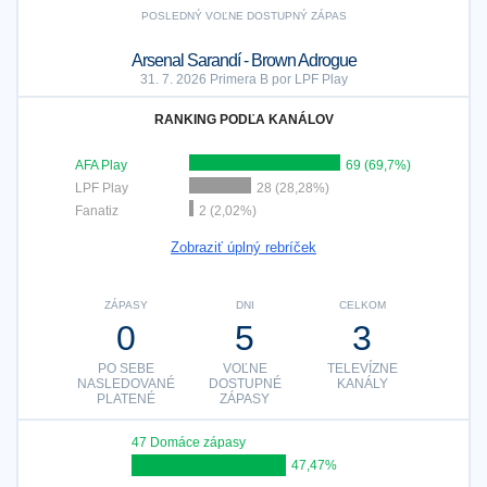
POSLEDNÝ VOĽNE DOSTUPNÝ ZÁPAS
Arsenal Sarandí - Brown Adrogue
31. 7. 2026 Primera B por LPF Play
RANKING PODĽA KANÁLOV
AFA Play
69 (69,7%)
LPF Play
28 (28,28%)
Fanatiz
2 (2,02%)
Zobraziť úplný rebríček
ZÁPASY
DNI
CELKOM
0
5
3
PO SEBE
VOĽNE
TELEVÍZNE
NASLEDOVANÉ
DOSTUPNÉ
KANÁLY
PLATENÉ
ZÁPASY
47 Domáce zápasy
47,47%