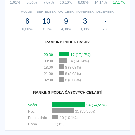
1,01%
6,06%
7,07%
16,16%
8,08%
14,14%
17,17%
AUGUST
SEPTEMBER
OKTÓBER
NOVEMBER
DECEMBER.
8
10
9
3
-
8,08%
10,1%
9,09%
3,03%
- %
RANKING PODĽA ČASOV
20:30
17 (17,17%)
00:00
14 (14,14%)
18:00
8 (8,08%)
21:00
8 (8,08%)
02:30
8 (8,08%)
RANKING PODĽA ČASOVÝCH OBLASTÍ
Večer
54 (54,55%)
Noc
35 (35,35%)
Popoludnie
10 (10,1%)
Ráno
0 (0%)