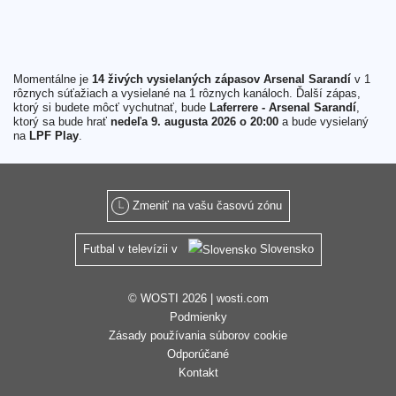
Momentálne je
14 živých vysielaných zápasov Arsenal Sarandí
v 1
rôznych súťažiach a vysielané na 1 rôznych kanáloch. Ďalší zápas,
ktorý si budete môcť vychutnať, bude
Laferrere - Arsenal Sarandí
,
ktorý sa bude hrať
nedeľa 9. augusta 2026 o 20:00
a bude vysielaný
na
LPF Play
.
Zmeniť na vašu časovú zónu
Futbal v televízii v
Slovensko
© WOSTI 2026 |
wosti.com
Podmienky
Zásady používania súborov cookie
Odporúčané
Kontakt