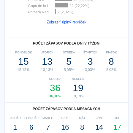
Copa de la Liga Argentina
22 (22,22%)
Primera Nacional
2 (2,02%)
Zobraziť úplný rebríček
POČET ZÁPASOV PODĽA DNI V TÝŽDNI
PONDELOK
UTOROK
STREDA
ŠTVRTOK
PIATOK
15
13
5
3
8
15,15%
13,13%
5,05%
3,03%
8,08%
SOBOTA
NEDEĽA
36
19
36,36%
19,19%
POČET ZÁPASOV PODĽA MESAČNÝCH
JANUÁR
FEBRUÁR
MAREC
APRÍL
MÁJ
JÚN
JÚL
1
6
7
16
8
14
17