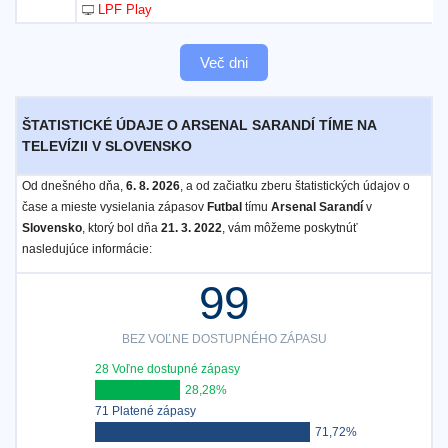
LPF Play
Več dni
ŠTATISTICKÉ ÚDAJE O ARSENAL SARANDÍ TÍME NA
TELEVÍZII V SLOVENSKO
Od dnešného dňa,
6. 8. 2026
, a od začiatku zberu štatistických údajov o
čase a mieste vysielania zápasov
Futbal
tímu
Arsenal Sarandí
v
Slovensko
, ktorý bol dňa
21. 3. 2022
, vám môžeme poskytnúť
nasledujúce informácie:
99
BEZ VOĽNE DOSTUPNÉHO ZÁPASU
28 Voľne dostupné zápasy
28,28%
71 Platené zápasy
71,72%