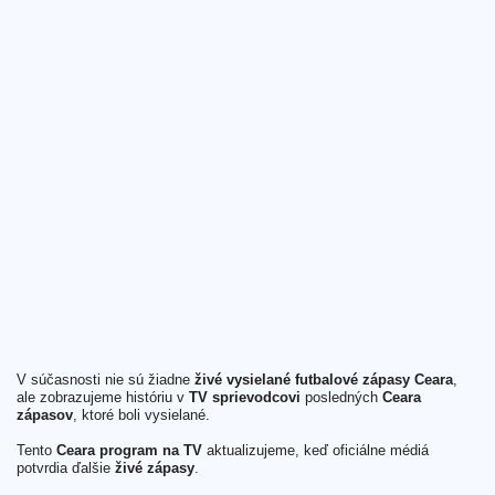
V súčasnosti nie sú žiadne
živé vysielané futbalové zápasy Ceara
,
ale zobrazujeme históriu v
TV sprievodcovi
posledných
Ceara
zápasov
, ktoré boli vysielané.
Tento
Ceara program na TV
aktualizujeme, keď oficiálne médiá
potvrdia ďalšie
živé zápasy
.