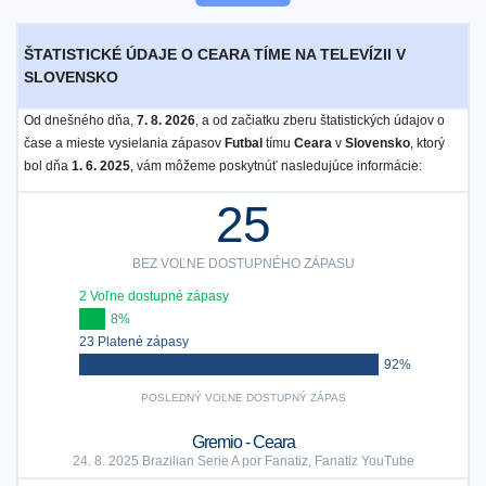
ŠTATISTICKÉ ÚDAJE O CEARA TÍME NA TELEVÍZII V
SLOVENSKO
Od dnešného dňa,
7. 8. 2026
, a od začiatku zberu štatistických údajov o
čase a mieste vysielania zápasov
Futbal
tímu
Ceara
v
Slovensko
, ktorý
bol dňa
1. 6. 2025
, vám môžeme poskytnúť nasledujúce informácie:
25
BEZ VOĽNE DOSTUPNÉHO ZÁPASU
2 Voľne dostupné zápasy
8%
23 Platené zápasy
92%
POSLEDNÝ VOĽNE DOSTUPNÝ ZÁPAS
Gremio - Ceara
24. 8. 2025 Brazilian Serie A por Fanatiz, Fanatiz YouTube