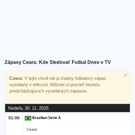
Bezplatný
widget
Zápasy Ceara: Kde Sledovať Futbal Dnes v TV
×
Ceara:
V tejto chvíli nie je žiadny futbalový zápas
vysielaný v televízii. Môžete si pozrieť históriu
predchádzajúcich vysielaných zápasov.
Nedeľa, 30. 11. 2025
01:00
Brazilian Serie A
Ceara