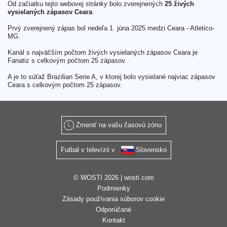
Od začiatku tejto webovej stránky bolo zverejnených
25 živých
vysielaných zápasov Ceara
.
Prvý zverejnený zápas bol nedeľa 1. júna 2025 medzi Ceara - Atletico-
MG.
Kanál s najväčším počtom živých vysielaných zápasov Ceara je
Fanatiz s celkovým počtom 25 zápasov.
A je to súťaž Brazilian Serie A, v ktorej bolo vysielané najviac zápasov
Ceara s celkovým počtom 25 zápasov.
Zmeniť na vašu časovú zónu
Futbal v televízii v
Slovensko
© WOSTI 2026 |
wosti.com
Podmienky
Zásady používania súborov cookie
Odporúčané
Kontakt