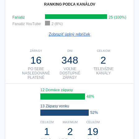
RANKING PODĽA KANÁLOV
Fanatiz
25 (100%)
Fanatiz YouTube
2 (8%)
Zobraziť úplný rebríček
ZÁPASY
DNI
CELKOM
16
348
2
PO SEBE
VOĽNE
TELEVÍZNE
NASLEDOVANÉ
DOSTUPNÉ
KANÁLY
PLATENÉ
ZÁPASY
12 Domáce zápasy
48%
13 Zápasy vonku
52%
CELKOM
MAXIMUM
CELKOM
1
2
19