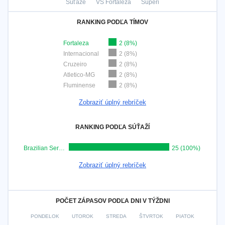
Súťaže
VS Fortaleza
Súperi
RANKING PODĽA TÍMOV
Fortaleza
2 (8%)
Internacional
2 (8%)
Cruzeiro
2 (8%)
Atletico-MG
2 (8%)
Fluminense
2 (8%)
Zobraziť úplný rebríček
RANKING PODĽA SÚŤAŽÍ
Brazilian Serie A
25 (100%)
Zobraziť úplný rebríček
POČET ZÁPASOV PODĽA DNI V TÝŽDNI
PONDELOK
UTOROK
STREDA
ŠTVRTOK
PIATOK