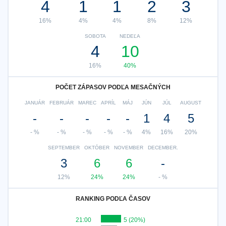
4
1
1
2
3
16%
4%
4%
8%
12%
SOBOTA
NEDEĽA
4
10
16%
40%
POČET ZÁPASOV PODĽA MESAČNÝCH
JANUÁR
FEBRUÁR
MAREC
APRÍL
MÁJ
JÚN
JÚL
AUGUST
-
-
-
-
-
1
4
5
- %
- %
- %
- %
- %
4%
16%
20%
SEPTEMBER
OKTÓBER
NOVEMBER
DECEMBER.
3
6
6
-
12%
24%
24%
- %
RANKING PODĽA ČASOV
21:00
5 (20%)