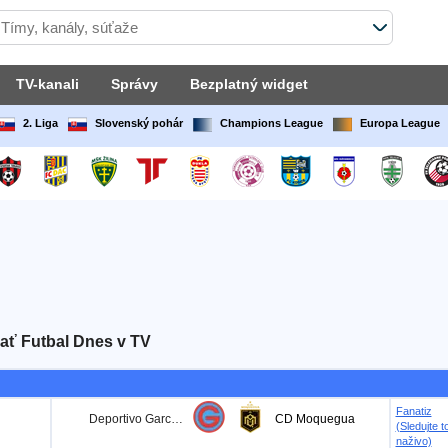
TV-kanali
Správy
Bezplatný widget
2. Liga
Slovenský pohár
Champions League
Europa League
ať Futbal Dnes v TV
Fanatiz
Deportivo Garcilaso
CD Moquegua
(Sledujte t
naživo)