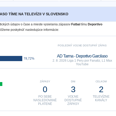
ASO TÍME NA TELEVÍZII V SLOVENSKO
istických údajov o čase a mieste vysielania zápasov
Futbal
tímu
Deportivo
ôžeme poskytnúť nasledujúce informácie:
POSLEDNÝ VOĽNE DOSTUPNÝ ZÁPAS
AD Tarma - Deportivo Garcilaso
78,72%
2. 8. 2026 Liga 1 Peru por Fanatiz, L1 Max
YouTube
ZÁPASY
DNI
CELKOM
0
3
2
PO SEBE
VOĽNE
TELEVÍZNE
NASLEDOVANÉ
DOSTUPNÉ
KANÁLY
PLATENÉ
ZÁPASY