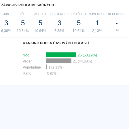
 ZÁPASOV PODĽA MESAČNÝCH
JÚN
JÚL
AUGUST
SEPTEMBER
OKTÓBER
NOVEMBER
DECEMBER.
3
5
5
3
5
1
-
6,38%
10,64%
10,64%
6,38%
10,64%
2,13%
- %
RANKING PODĽA ČASOVÝCH OBLASTÍ
Noc
25 (53,19%)
Večer
21 (44,68%)
Popoludnie
1 (2,13%)
Ráno
0 (0%)