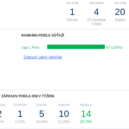
CELKOM
MAXIMUM
CELKOM
1
4
20
Súťaže
VS Sporting
Súperi
Cristal
RANKING PODĽA SÚŤAŽÍ
Liga 1 Peru
47 (100%)
Zobraziť úplný rebríček
 ZÁPASOV PODĽA DNI V TÝŽDNI
EDA
ŠTVRTOK
PIATOK
SOBOTA
NEDEĽA
2
1
5
10
14
26%
2,13%
10,64%
21,28%
29,79%