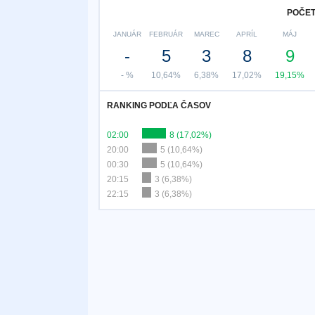
POČET
JANUÁR
FEBRUÁR
MAREC
APRÍL
MÁJ
-
5
3
8
9
- %
10,64%
6,38%
17,02%
19,15%
RANKING PODĽA ČASOV
02:00
8 (17,02%)
20:00
5 (10,64%)
00:30
5 (10,64%)
20:15
3 (6,38%)
22:15
3 (6,38%)