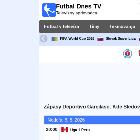
Futbal Dnes TV
Futbal
Televízny sprievodca
Dnes
TV
Futbal v televízii
Tímy
Tekmovanja
Televízny
sprievodca
FIFA World Cup 2026
Slovak Super Liga
Futbal
v
televízii
Tímy
Tekmovanja
Zápasy Deportivo Garcilaso: Kde Sledov
TV-
Nedeľa, 9. 8. 2026
kanali
20:00
Liga 1 Peru
Správy