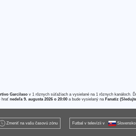
rtivo Garcilaso
v 1 rôznych súťažiach a vysielané na 1 rôznych kanáloch. Ďa
e hrať
nedeľa 9. augusta 2026 o 20:00
a bude vysielaný na
Fanatiz (Sledujt
Zmeniť na vašu časovú zónu
Futbal v televízii v
Slovensko