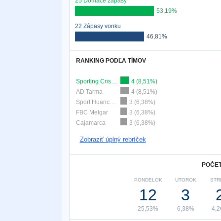
25 Domáce zápasy
53,19%
22 Zápasy vonku
46,81%
RANKING PODĽA TÍMOV
Sporting Cristal
4 (8,51%)
AD Tarma
4 (8,51%)
Sport Huancayo
3 (6,38%)
FBC Melgar
3 (6,38%)
Cajamarca
3 (6,38%)
Zobraziť úplný rebríček
POČET
PONDELOK
UTOROK
STR
12
3
25,53%
6,38%
4,