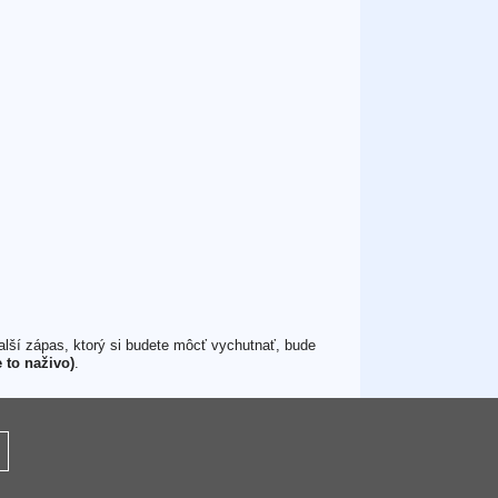
lší zápas, ktorý si budete môcť vychutnať, bude
e to naživo)
.