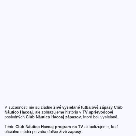
V súčasnosti nie sú žiadne
živé vysielané futbalové zápasy Club
Náutico Hacoaj
, ale zobrazujeme históriu v
TV sprievodcovi
posledných
Club Náutico Hacoaj zápasov
, ktoré boli vysielané.
Tento
Club Náutico Hacoaj program na TV
aktualizujeme, keď
oficiálne médiá potvrdia ďalšie
živé zápasy
.