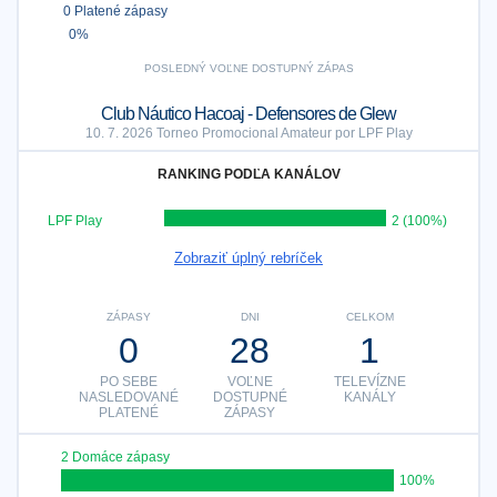
0 Platené zápasy
0%
POSLEDNÝ VOĽNE DOSTUPNÝ ZÁPAS
Club Náutico Hacoaj - Defensores de Glew
10. 7. 2026 Torneo Promocional Amateur por LPF Play
RANKING PODĽA KANÁLOV
LPF Play
2 (100%)
Zobraziť úplný rebríček
ZÁPASY
DNI
CELKOM
0
28
1
PO SEBE
VOĽNE
TELEVÍZNE
NASLEDOVANÉ
DOSTUPNÉ
KANÁLY
PLATENÉ
ZÁPASY
2 Domáce zápasy
100%