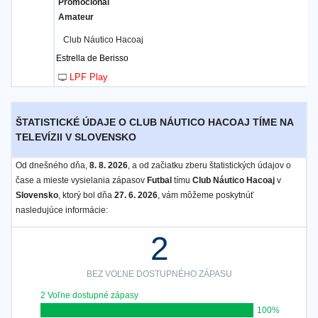
Club Náutico Hacoaj
Estrella de Berisso
LPF Play
ŠTATISTICKÉ ÚDAJE O CLUB NÁUTICO HACOAJ TÍME NA
TELEVÍZII V SLOVENSKO
Od dnešného dňa,
8. 8. 2026
, a od začiatku zberu štatistických údajov o
čase a mieste vysielania zápasov
Futbal
tímu
Club Náutico Hacoaj
v
Slovensko
, ktorý bol dňa
27. 6. 2026
, vám môžeme poskytnúť
nasledujúce informácie:
2
BEZ VOĽNE DOSTUPNÉHO ZÁPASU
2 Voľne dostupné zápasy
100%