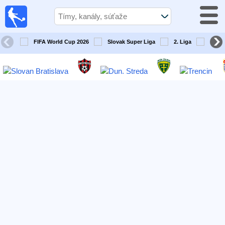
Futbal
Dnes
TV
FIFA World Cup 2026
Slovak Super Liga
2. Liga
Slove
Televízny
sprievodca
Futbal
v
televízii
Tímy
Tekmovanja
TV-
kanali
Správy