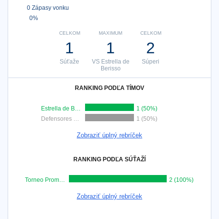
0 Zápasy vonku
0%
CELKOM
MAXIMUM
CELKOM
1
1
2
Súťaže
VS Estrella de
Súperi
Berisso
RANKING PODĽA TÍMOV
Estrella de Berisso
1 (50%)
Defensores de Glew
1 (50%)
Zobraziť úplný rebríček
RANKING PODĽA SÚŤAŽÍ
Torneo Promocional Amateur
2 (100%)
Zobraziť úplný rebríček