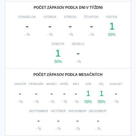
POČET ZÁPASOV PODĽA DNI V TÝŽDNI
PONDELOK
UTOROK
STREDA
ŠTVRTOK
PIATOK
-
-
-
-
1
- %
- %
- %
- %
50%
SOBOTA
NEDEĽA
1
-
50%
- %
POČET ZÁPASOV PODĽA MESAČNÝCH
JANUÁR
FEBRUÁR
MAREC
APRÍL
MÁJ
JÚN
JÚL
AUGUST
-
-
-
-
-
1
1
-
- %
- %
- %
- %
- %
50%
50%
- %
SEPTEMBER
OKTÓBER
NOVEMBER
DECEMBER.
-
-
-
-
- %
- %
- %
- %