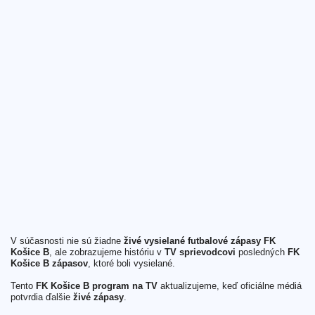
V súčasnosti nie sú žiadne
živé vysielané futbalové zápasy FK
Košice B
, ale zobrazujeme históriu v
TV sprievodcovi
posledných
FK
Košice B zápasov
, ktoré boli vysielané.
Tento
FK Košice B program na TV
aktualizujeme, keď oficiálne médiá
potvrdia ďalšie
živé zápasy
.