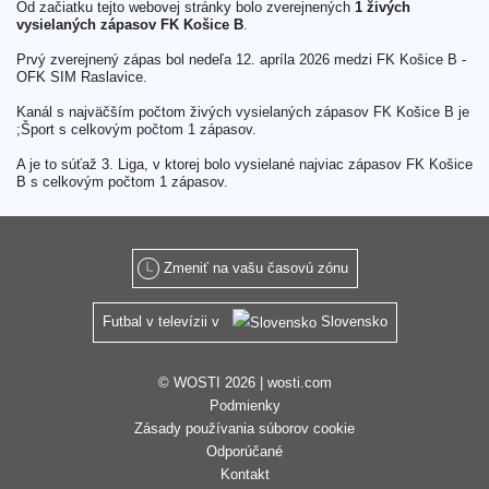
Od začiatku tejto webovej stránky bolo zverejnených
1 živých
vysielaných zápasov FK Košice B
.
Prvý zverejnený zápas bol nedeľa 12. apríla 2026 medzi FK Košice B -
OFK SIM Raslavice.
Kanál s najväčším počtom živých vysielaných zápasov FK Košice B je
;Šport s celkovým počtom 1 zápasov.
A je to súťaž 3. Liga, v ktorej bolo vysielané najviac zápasov FK Košice
B s celkovým počtom 1 zápasov.
Zmeniť na vašu časovú zónu
Futbal v televízii v
Slovensko
© WOSTI 2026 |
wosti.com
Podmienky
Zásady používania súborov cookie
Odporúčané
Kontakt