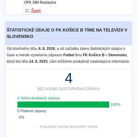
OFK SIM Raslavice
;Šport
ŠTATISTICKÉ ÚDAJE O FK KOŠICE B TÍME NA TELEVÍZII V
SLOVENSKO
Od dnešného dňa,
6. 8. 2026
, a od začiatku zberu štatistických údajov o
čase a mieste vysielania zápasov
Futbal
tímu
FK Košice B
v
Slovensko
,
ktorý bol dňa
24. 8. 2025
, vám môžeme poskytnúť nasledujúce informácie:
4
BEZ VOĽNE DOSTUPNÉHO ZÁPASU
4 Voľne dostupné zápasy
100%
0 Platené zápasy
0%
POSLEDNÝ VOĽNE DOSTUPNÝ ZÁPAS