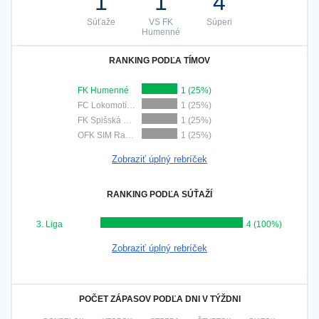
1
1
4
Súťaže
VS FK
Súperi
Humenné
RANKING PODĽA TÍMOV
FK Humenné
1 (25%)
FC Lokomotíva Košice
1 (25%)
FK Spišská Nová Ves
1 (25%)
OFK SIM Raslavice
1 (25%)
Zobraziť úplný rebríček
RANKING PODĽA SÚŤAŽÍ
3. Liga
4 (100%)
Zobraziť úplný rebríček
POČET ZÁPASOV PODĽA DNI V TÝŽDNI