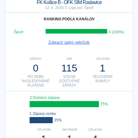
FK Košice B - OFK SIM Raslavice
12. 4. 2026 3. Liga por ;Šport
RANKING PODĽA KANÁLOV
;Šport
4 (100%)
Zobraziť úplný rebríček
ZÁPASY
DNI
CELKOM
0
115
1
PO SEBE
VOĽNE
TELEVÍZNE
NASLEDOVANÉ
DOSTUPNÉ
KANÁLY
PLATENÉ
ZÁPASY
3 Domáce zápasy
75%
1 Zápasy vonku
25%
CELKOM
MAXIMUM
CELKOM