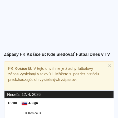
Bezplatný
widget
Zápasy FK Košice B: Kde Sledovať Futbal Dnes v TV
×
FK Košice B:
V tejto chvíli nie je žiadny futbalový
zápas vysielaný v televízii. Môžete si pozrieť históriu
predchádzajúcich vysielaných zápasov.
Nedeľa, 12. 4. 2026
13:00
3. Liga
FK Košice B