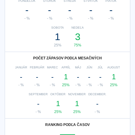
PONDELOK
UTOROK
STREDA
ŠTVRTOK
PIATOK
-
-
-
-
-
- %
- %
- %
- %
- %
SOBOTA
NEDEĽA
1
3
25%
75%
POČET ZÁPASOV PODĽA MESAČNÝCH
JANUÁR
FEBRUÁR
MAREC
APRÍL
MÁJ
JÚN
JÚL
AUGUST
-
-
-
1
-
-
-
1
- %
- %
- %
25%
- %
- %
- %
25%
SEPTEMBER
OKTÓBER
NOVEMBER
DECEMBER.
-
1
1
-
- %
25%
25%
- %
RANKING PODĽA ČASOV