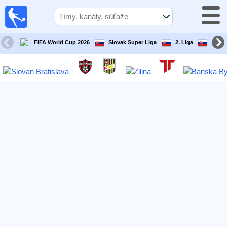
Futbal
Dnes
TV
FIFA World Cup 2026
Slovak Super Liga
2. Liga
Slove
Televízny
sprievodca
Futbal
v
televízii
Tímy
Tekmovanja
TV-
kanali
Správy