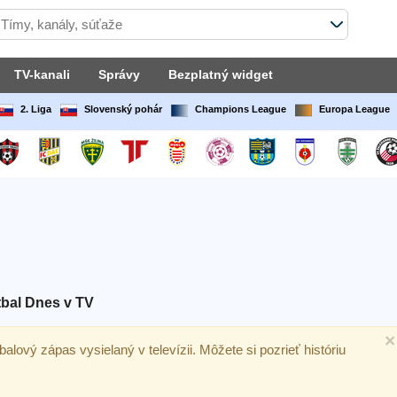
TV-kanali
Správy
Bezplatný widget
2. Liga
Slovenský pohár
Champions League
Europa League
bal Dnes v TV
×
utbalový zápas vysielaný v televízii. Môžete si pozrieť históriu