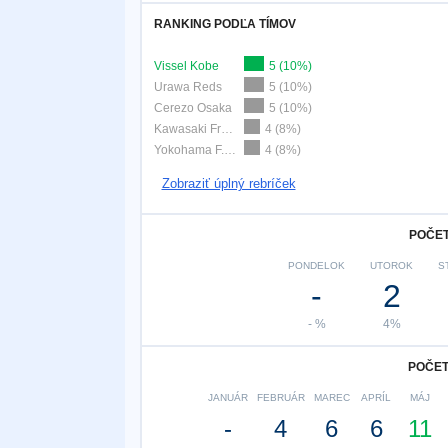
RANKING PODĽA TÍMOV
Vissel Kobe
5 (10%)
Urawa Reds
5 (10%)
Cerezo Osaka
5 (10%)
Kawasaki Frontale
4 (8%)
Yokohama F. Marinos
4 (8%)
Zobraziť úplný rebríček
POČET
PONDELOK
UTOROK
S
-
2
- %
4%
POČET
JANUÁR
FEBRUÁR
MAREC
APRÍL
MÁJ
-
4
6
6
11