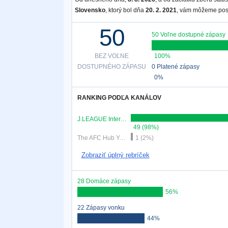
Slovensko
, ktorý bol dňa
20. 2. 2021
, vám môžeme posk
50
50 Voľne dostupné zápasy
BEZ VOĽNE
100%
DOSTUPNÉHO ZÁPASU
0 Platené zápasy
0%
RANKING PODĽA KANÁLOV
J.LEAGUE International YouTube
49 (98%)
The AFC Hub YouTube
1 (2%)
Zobraziť úplný rebríček
28 Domáce zápasy
56%
22 Zápasy vonku
44%