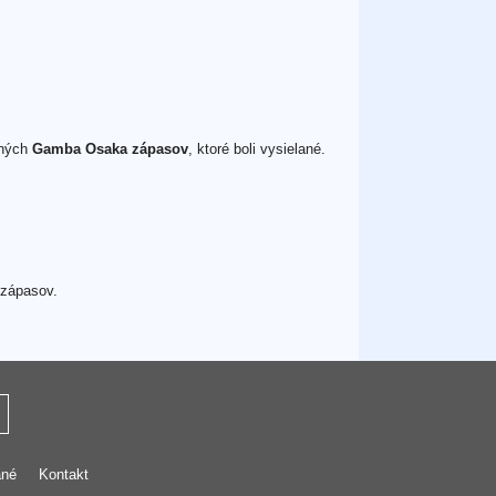
ných
Gamba Osaka zápasov
, ktoré boli vysielané.
 zápasov.
ané
Kontakt