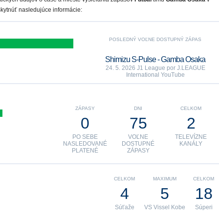
ytnúť nasledujúce informácie:
POSLEDNÝ VOĽNE DOSTUPNÝ ZÁPAS
Shimizu S-Pulse - Gamba Osaka
24. 5. 2026 J1 League por J.LEAGUE
International YouTube
ZÁPASY
DNI
CELKOM
0
75
2
PO SEBE
VOĽNE
TELEVÍZNE
NASLEDOVANÉ
DOSTUPNÉ
KANÁLY
PLATENÉ
ZÁPASY
CELKOM
MAXIMUM
CELKOM
4
5
18
Súťaže
VS Vissel Kobe
Súperi