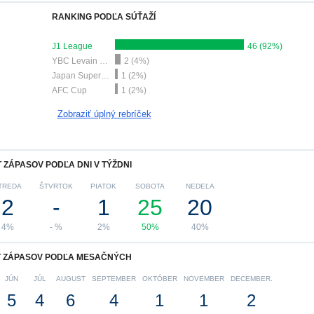
RANKING PODĽA SÚŤAŽÍ
J1 League
46 (92%)
YBC Levain Cup
2 (4%)
Japan Super Cup
1 (2%)
AFC Cup
1 (2%)
Zobraziť úplný rebríček
 ZÁPASOV PODĽA DNI V TÝŽDNI
TREDA
ŠTVRTOK
PIATOK
SOBOTA
NEDEĽA
2
-
1
25
20
4%
- %
2%
50%
40%
 ZÁPASOV PODĽA MESAČNÝCH
JÚN
JÚL
AUGUST
SEPTEMBER
OKTÓBER
NOVEMBER
DECEMBER.
5
4
6
4
1
1
2