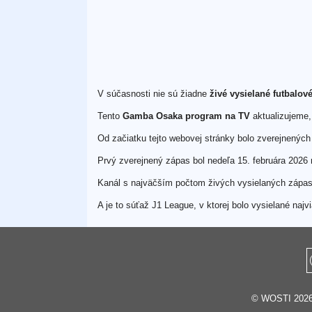
V súčasnosti nie sú žiadne
živé vysielané futbalo
Tento
Gamba Osaka program na TV
aktualizujeme, 
Od začiatku tejto webovej stránky bolo zverejnenýc
Prvý zverejnený zápas bol nedeľa 15. februára 20
Kanál s najväčším počtom živých vysielaných zápa
A je to súťaž J1 League, v ktorej bolo vysielané n
© WOSTI 2026