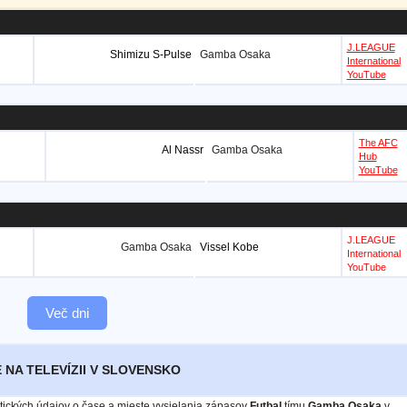
J.LEAGUE
Shimizu S-Pulse
Gamba Osaka
International
YouTube
The AFC
Al Nassr
Gamba Osaka
Hub
YouTube
J.LEAGUE
Gamba Osaka
Vissel Kobe
International
YouTube
Več dni
 NA TELEVÍZII V SLOVENSKO
istických údajov o čase a mieste vysielania zápasov
Futbal
tímu
Gamba Osaka
v