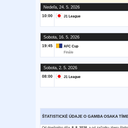
Nedeľa, 24. 5. 2026
Bezplatný
10:00
J1 League
widget
Sobota, 16. 5. 2026
19:45
AFC Cup
Finále
Sobota, 2. 5. 2026
08:00
J1 League
ŠTATISTICKÉ ÚDAJE O GAMBA OSAKA TÍME
Od dnešného dňa,
8. 8. 2026
, a od začiatku zberu štat