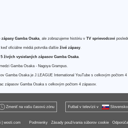
vé zápasy Gamba Osaka
, ale zobrazujeme históriu v
TV sprievodcovi
posled
keď oficiálne médiá potvrdia ďalšie
živé zápasy
.
h
5 živých vysielaných zápasov Gamba Osaka
.
26 medzi Gamba Osaka - Nagoya Grampus.
sov Gamba Osaka je J.LEAGUE International YouTube s celkovým počtom 4
ajviac zápasov Gamba Osaka s celkovým počtom 4 zápasov.
Zmeniť na vašu časovú zónu
Futbal v televízii v
Slovensko
 |
wosti.com
Podmienky
Zásady používania súborov cookie
Odporúč