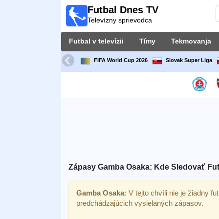
Futbal Dnes TV
Futbal
Televízny sprievodca
Dnes
TV
Futbal v televízii
Tímy
Tekmovanja
Televízny
sprievodca
FIFA World Cup 2026
Slovak Super Liga
Futbal
v
televízii
Tímy
Tekmovanja
Zápasy Gamba Osaka: Kde Sledovať Fut
TV-
kanali
Gamba Osaka:
V tejto chvíli nie je žiadny f
predchádzajúcich vysielaných zápasov.
Správy