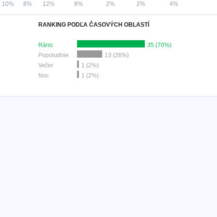
10%
8%
12%
8%
2%
2%
4%
RANKING PODĽA ČASOVÝCH OBLASTÍ
Ráno
35 (70%)
Popoludnie
13 (26%)
Večer
1 (2%)
Noc
1 (2%)