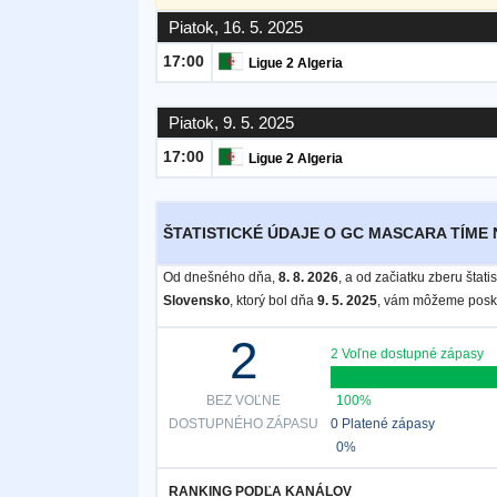
Piatok, 16. 5. 2025
Bezplatný
17:00
Ligue 2 Algeria
widget
Piatok, 9. 5. 2025
17:00
Ligue 2 Algeria
ŠTATISTICKÉ ÚDAJE O GC MASCARA TÍME 
Od dnešného dňa,
8. 8. 2026
, a od začiatku zberu štat
Slovensko
, ktorý bol dňa
9. 5. 2025
, vám môžeme posky
2
2 Voľne dostupné zápasy
BEZ VOĽNE
100%
DOSTUPNÉHO ZÁPASU
0 Platené zápasy
0%
RANKING PODĽA KANÁLOV