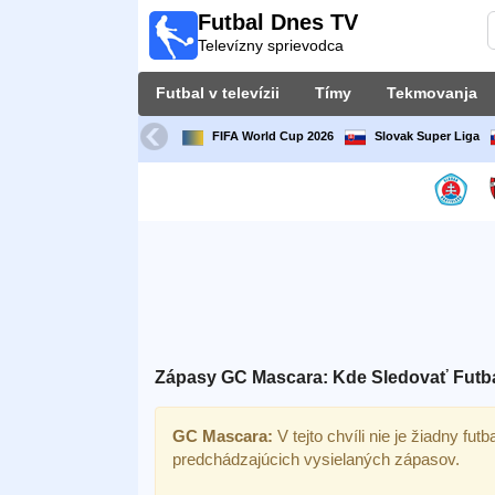
Futbal Dnes TV
Futbal
Televízny sprievodca
Dnes
TV
Futbal v televízii
Tímy
Tekmovanja
Televízny
sprievodca
FIFA World Cup 2026
Slovak Super Liga
Futbal
v
televízii
Tímy
Tekmovanja
Zápasy GC Mascara: Kde Sledovať Futba
TV-
kanali
GC Mascara:
V tejto chvíli nie je žiadny fut
predchádzajúcich vysielaných zápasov.
Správy