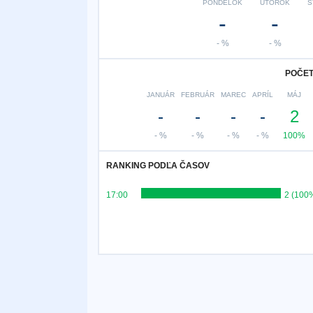
PONDELOK
UTOROK
S
-
-
- %
- %
POČET
JANUÁR
FEBRUÁR
MAREC
APRÍL
MÁJ
-
-
-
-
2
- %
- %
- %
- %
100%
RANKING PODĽA ČASOV
17:00
2 (100