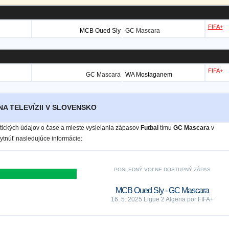
FIFA+
MCB Oued Sly
GC Mascara
FIFA+
GC Mascara
WA Mostaganem
NA TELEVÍZII V SLOVENSKO
istických údajov o čase a mieste vysielania zápasov
Futbal
tímu
GC Mascara
v
tnúť nasledujúce informácie:
POSLEDNÝ VOĽNE DOSTUPNÝ ZÁPAS
MCB Oued Sly - GC Mascara
16. 5. 2025 Ligue 2 Algeria por FIFA+