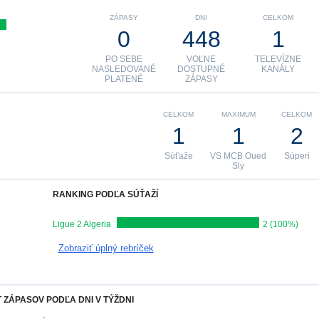
ZÁPASY
DNI
CELKOM
0
448
1
PO SEBE
VOĽNE
TELEVÍZNE
NASLEDOVANÉ
DOSTUPNÉ
KANÁLY
PLATENÉ
ZÁPASY
CELKOM
MAXIMUM
CELKOM
1
1
2
Súťaže
VS MCB Oued
Súperi
Sly
RANKING PODĽA SÚŤAŽÍ
Ligue 2 Algeria
2 (100%)
Zobraziť úplný rebríček
 ZÁPASOV PODĽA DNI V TÝŽDNI