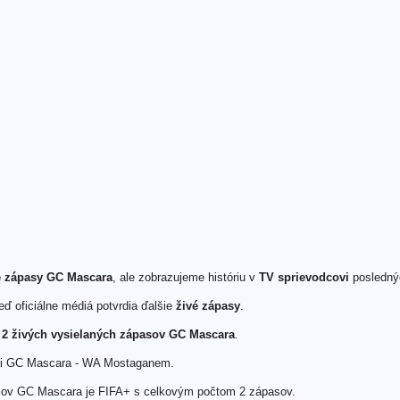
vé zápasy GC Mascara
, ale zobrazujeme históriu v
TV sprievodcovi
posledn
ď oficiálne médiá potvrdia ďalšie
živé zápasy
.
h
2 živých vysielaných zápasov GC Mascara
.
dzi GC Mascara - WA Mostaganem.
sov GC Mascara je FIFA+ s celkovým počtom 2 zápasov.