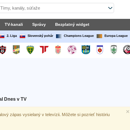
TV-kanali
Správy
Bezplatný widget
2. Liga
Slovenský pohár
Champions League
Europa League
l Dnes v TV
×
balový zápas vysielaný v televízii. Môžete si pozrieť históriu