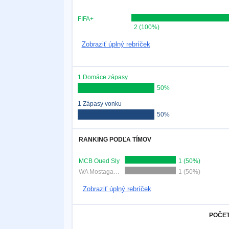
FIFA+
2 (100%)
Zobraziť úplný rebríček
1 Domáce zápasy
50%
1 Zápasy vonku
50%
RANKING PODĽA TÍMOV
MCB Oued Sly
1 (50%)
WA Mostaganem
1 (50%)
Zobraziť úplný rebríček
POČET