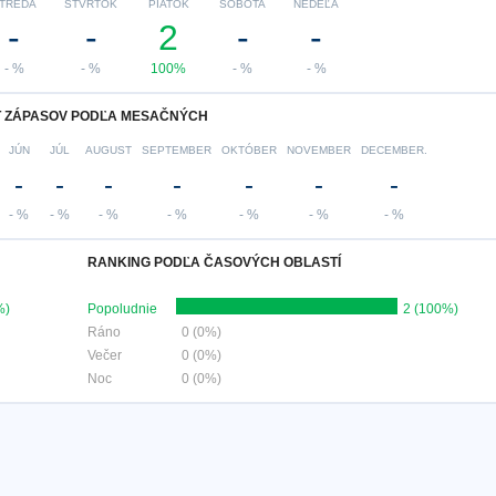
TREDA
ŠTVRTOK
PIATOK
SOBOTA
NEDEĽA
-
-
2
-
-
- %
- %
100%
- %
- %
 ZÁPASOV PODĽA MESAČNÝCH
JÚN
JÚL
AUGUST
SEPTEMBER
OKTÓBER
NOVEMBER
DECEMBER.
-
-
-
-
-
-
-
- %
- %
- %
- %
- %
- %
- %
RANKING PODĽA ČASOVÝCH OBLASTÍ
%)
Popoludnie
2 (100%)
Ráno
0 (0%)
Večer
0 (0%)
Noc
0 (0%)