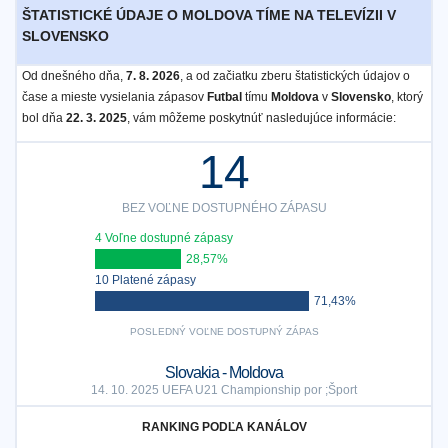
ŠTATISTICKÉ ÚDAJE O MOLDOVA TÍME NA TELEVÍZII V
SLOVENSKO
Od dnešného dňa,
7. 8. 2026
, a od začiatku zberu štatistických údajov o
čase a mieste vysielania zápasov
Futbal
tímu
Moldova
v
Slovensko
, ktorý
bol dňa
22. 3. 2025
, vám môžeme poskytnúť nasledujúce informácie:
14
BEZ VOĽNE DOSTUPNÉHO ZÁPASU
4 Voľne dostupné zápasy
28,57%
10 Platené zápasy
71,43%
POSLEDNÝ VOĽNE DOSTUPNÝ ZÁPAS
Slovakia - Moldova
14. 10. 2025 UEFA U21 Championship por ;Šport
RANKING PODĽA KANÁLOV