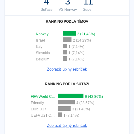
4
3
11
Súťaže
VS Norway
Súperi
RANKING PODĽA TÍMOV
Norway
3 (21,43%)
Israel
2 (14,29%)
Italy
1 (7,14%)
Slovakia
1 (7,14%)
Belgium
1 (7,14%)
Zobraziť úplný rebríček
RANKING PODĽA SÚŤAŽÍ
FIFA World Cup 2026
6 (42,86%)
Friendly
4 (28,57%)
Euro U17
3 (21,43%)
UEFA U21 Championship
1 (7,14%)
Zobraziť úplný rebríček