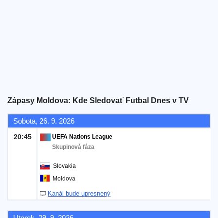
Bezplatný
widget
Zápasy Moldova: Kde Sledovať Futbal Dnes v TV
Sobota, 26. 9. 2026
20:45
UEFA Nations League
Skupinová fáza
Slovakia
Moldova
Kanál bude upresnený
Utorok, 29. 9. 2026