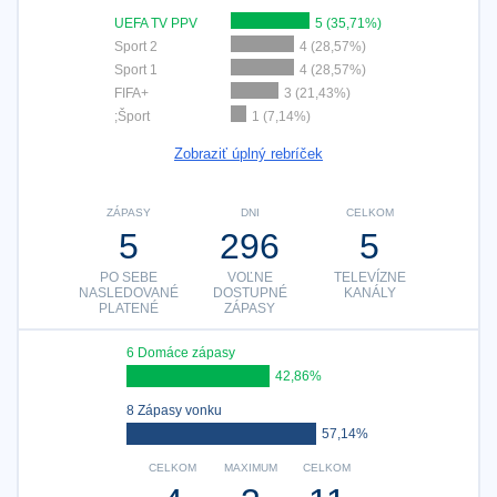
UEFA TV PPV
5 (35,71%)
Sport 2
4 (28,57%)
Sport 1
4 (28,57%)
FIFA+
3 (21,43%)
;Šport
1 (7,14%)
Zobraziť úplný rebríček
ZÁPASY
DNI
CELKOM
5
296
5
PO SEBE
VOĽNE
TELEVÍZNE
NASLEDOVANÉ
DOSTUPNÉ
KANÁLY
PLATENÉ
ZÁPASY
6 Domáce zápasy
42,86%
8 Zápasy vonku
57,14%
CELKOM
MAXIMUM
CELKOM