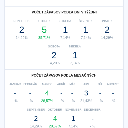
POČET ZÁPASOV PODĽA DNI V TÝŽDNI
PONDELOK
UTOROK
STREDA
ŠTVRTOK
PIATOK
2
5
1
1
2
14,29%
35,71%
7,14%
7,14%
14,29%
SOBOTA
NEDEĽA
2
1
14,29%
7,14%
POČET ZÁPASOV PODĽA MESAČNÝCH
JANUÁR
FEBRUÁR
MAREC
APRÍL
MÁJ
JÚN
JÚL
AUGUST
-
-
4
-
-
3
-
-
- %
- %
28,57%
- %
- %
21,43%
- %
- %
SEPTEMBER
OKTÓBER
NOVEMBER
DECEMBER.
2
4
1
-
14,29%
28,57%
7,14%
- %