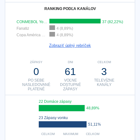
RANKING PODĽA KANÁLOV
CONMEBOL YouTube
37 (82,22%)
Fanatiz
4 (8,89%)
Copa América YouTube
4 (8,89%)
Zobraziť úplný rebríček
ZÁPASY
DNI
CELKOM
0
61
3
PO SEBE
VOĽNE
TELEVÍZNE
NASLEDOVANÉ
DOSTUPNÉ
KANÁLY
PLATENÉ
ZÁPASY
22 Domáce zápasy
48,89%
23 Zápasy vonku
51,11%
CELKOM
MAXIMUM
CELKOM