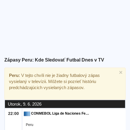
Bezplatný
widget
Zápasy Peru: Kde Sledovať Futbal Dnes v TV
×
Peru:
V tejto chvíli nie je žiadny futbalový zápas
vysielaný v televízii. Môžete si pozrieť históriu
predchádzajúcich vysielaných zápasov.
Utorok, 9. 6. 2026
22:00
CONMEBOL Liga de Naciones Femenina
Peru