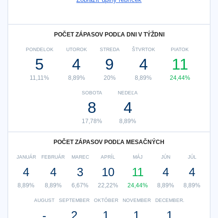
POČET ZÁPASOV PODĽA DNI V TÝŽDNI
PONDELOK
UTOROK
STREDA
ŠTVRTOK
PIATOK
5
4
9
4
11
11,11%
8,89%
20%
8,89%
24,44%
SOBOTA
NEDEĽA
8
4
17,78%
8,89%
POČET ZÁPASOV PODĽA MESAČNÝCH
JANUÁR
FEBRUÁR
MAREC
APRÍL
MÁJ
JÚN
JÚL
4
4
3
10
11
4
4
8,89%
8,89%
6,67%
22,22%
24,44%
8,89%
8,89%
AUGUST
SEPTEMBER
OKTÓBER
NOVEMBER
DECEMBER.
-
2
1
1
1