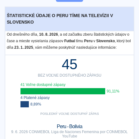
ŠTATISTICKÉ ÚDAJE O PERU TÍME NA TELEVÍZII V
SLOVENSKO
Od dnešného dňa,
10. 8. 2026
, a od začiatku zberu štatistických údajov o
čase a mieste vysielania zápasov
Futbal
tímu
Peru
v
Slovensko
, ktorý bol
dňa
23. 1. 2025
, vám môžeme poskytnúť nasledujúce informácie:
45
BEZ VOĽNE DOSTUPNÉHO ZÁPASU
41 Voľne dostupné zápasy
91,11%
4 Platené zápasy
8,89%
POSLEDNÝ VOĽNE DOSTUPNÝ ZÁPAS
Peru - Bolivia
9. 6. 2026 CONMEBOL Liga de Naciones Femenina por CONMEBOL
YouTube