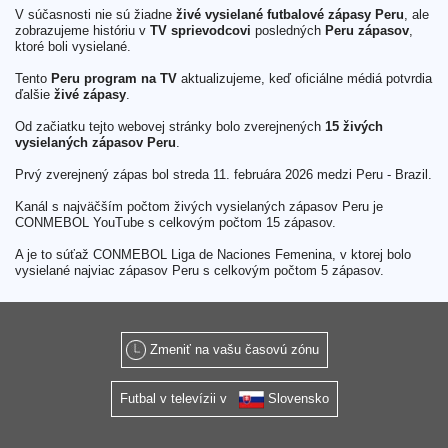
V súčasnosti nie sú žiadne
živé vysielané futbalové zápasy Peru
, ale
zobrazujeme históriu v
TV sprievodcovi
posledných
Peru zápasov
,
ktoré boli vysielané.
Tento
Peru program na TV
aktualizujeme, keď oficiálne médiá potvrdia
ďalšie
živé zápasy
.
Od začiatku tejto webovej stránky bolo zverejnených
15 živých
vysielaných zápasov Peru
.
Prvý zverejnený zápas bol streda 11. februára 2026 medzi Peru - Brazil.
Kanál s najväčším počtom živých vysielaných zápasov Peru je
CONMEBOL YouTube s celkovým počtom 15 zápasov.
A je to súťaž CONMEBOL Liga de Naciones Femenina, v ktorej bolo
vysielané najviac zápasov Peru s celkovým počtom 5 zápasov.
Zmeniť na vašu časovú zónu
Futbal v televízii v
Slovensko