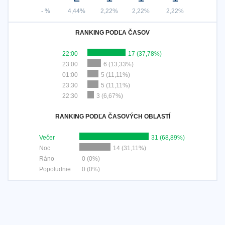
- %
4,44%
2,22%
2,22%
2,22%
RANKING PODĽA ČASOV
22:00
17 (37,78%)
23:00
6 (13,33%)
01:00
5 (11,11%)
23:30
5 (11,11%)
22:30
3 (6,67%)
RANKING PODĽA ČASOVÝCH OBLASTÍ
Večer
31 (68,89%)
Noc
14 (31,11%)
Ráno
0 (0%)
Popoludnie
0 (0%)