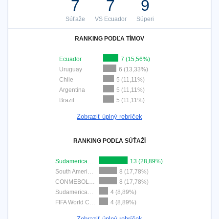
7
7
9
Súťaže
VS Ecuador
Súperi
RANKING PODĽA TÍMOV
Ecuador
7 (15,56%)
Uruguay
6 (13,33%)
Chile
5 (11,11%)
Argentina
5 (11,11%)
Brazil
5 (11,11%)
Zobraziť úplný rebríček
RANKING PODĽA SÚŤAŽÍ
Sudamericano Femenino Sub-17
13 (28,89%)
South American Championship U17
8 (17,78%)
CONMEBOL Liga de Naciones Femenina
8 (17,78%)
Sudamericano Sub-20
4 (8,89%)
FIFA World Cup 2026
4 (8,89%)
Zobraziť úplný rebríček