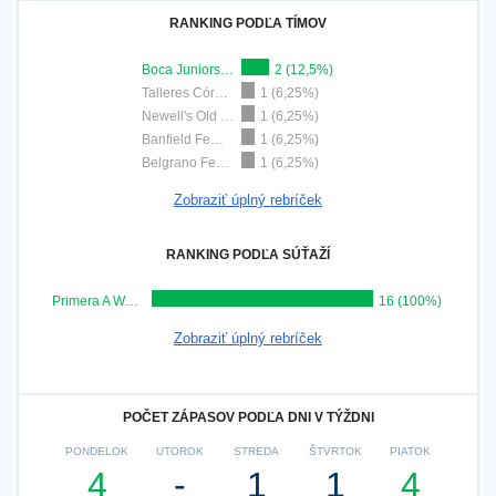
RANKING PODĽA TÍMOV
Boca Juniors W
2 (12,5%)
Talleres Córdoba Femenino
1 (6,25%)
Newell's Old Boys Femenino
1 (6,25%)
Banfield Femenino
1 (6,25%)
Belgrano Femenino
1 (6,25%)
Zobraziť úplný rebríček
RANKING PODĽA SÚŤAŽÍ
Primera A Women
16 (100%)
Zobraziť úplný rebríček
POČET ZÁPASOV PODĽA DNI V TÝŽDNI
PONDELOK
UTOROK
STREDA
ŠTVRTOK
PIATOK
4
-
1
1
4