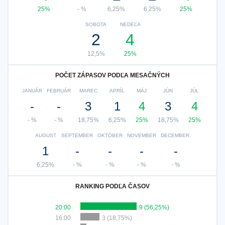
25%
- %
6,25%
6,25%
25%
SOBOTA
NEDEĽA
2
4
12,5%
25%
POČET ZÁPASOV PODĽA MESAČNÝCH
JANUÁR
FEBRUÁR
MAREC
APRÍL
MÁJ
JÚN
JÚL
-
-
3
1
4
3
4
- %
- %
18,75%
6,25%
25%
18,75%
25%
AUGUST
SEPTEMBER
OKTÓBER
NOVEMBER
DECEMBER.
1
-
-
-
-
6,25%
- %
- %
- %
- %
RANKING PODĽA ČASOV
20:00
9 (56,25%)
16:00
3 (18,75%)