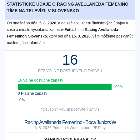
ŠTATISTICKÉ ÚDAJE O RACING AVELLANEDA FEMENINO
TÍME NA TELEVÍZII V SLOVENSKO
Od dnešného dňa,
5. 8. 2026
, a od začiatku zberu štatistických údajov o
čase a mieste vysielania zápasov
Futbal
tímu
Racing Avellaneda
Femenino
v
Slovensko
, ktorý bol dňa
15. 3. 2026
, vám môžeme poskytnúť
nasledujúce informácie:
16
BEZ VOĽNE DOSTUPNÉHO ZÁPASU
16 Voľne dostupné zápasy
100%
0 Platené zápasy
0%
POSLEDNÝ VOĽNE DOSTUPNÝ ZÁPAS
Racing Avellaneda Femenino - Boca Juniors W
3. 8. 2026 Primera A Women por LPF Play
RANKING PODĽA KANÁLOV