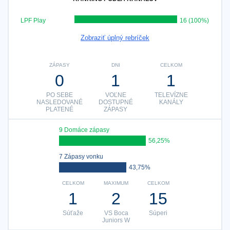
LPF Play
16 (100%)
Zobraziť úplný rebríček
ZÁPASY
DNI
CELKOM
0
1
1
PO SEBE
VOĽNE
TELEVÍZNE
NASLEDOVANÉ
DOSTUPNÉ
KANÁLY
PLATENÉ
ZÁPASY
9 Domáce zápasy
56,25%
7 Zápasy vonku
43,75%
CELKOM
MAXIMUM
CELKOM
1
2
15
Súťaže
VS Boca
Súperi
Juniors W