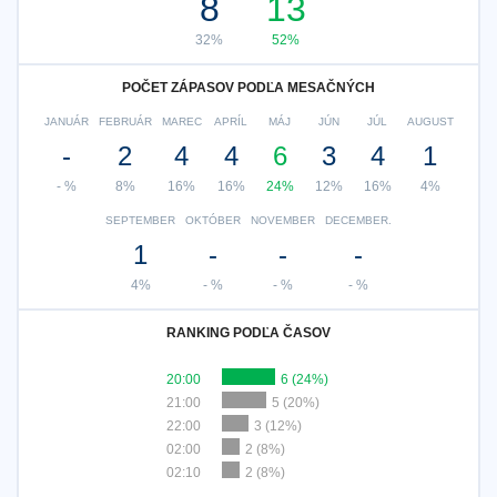
8
13
32%
52%
POČET ZÁPASOV PODĽA MESAČNÝCH
JANUÁR
FEBRUÁR
MAREC
APRÍL
MÁJ
JÚN
JÚL
AUGUST
-
2
4
4
6
3
4
1
- %
8%
16%
16%
24%
12%
16%
4%
SEPTEMBER
OKTÓBER
NOVEMBER
DECEMBER.
1
-
-
-
4%
- %
- %
- %
RANKING PODĽA ČASOV
20:00
6 (24%)
21:00
5 (20%)
22:00
3 (12%)
02:00
2 (8%)
02:10
2 (8%)