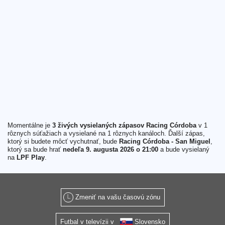
Momentálne je
3 živých vysielaných zápasov Racing Córdoba
v 1
rôznych súťažiach a vysielané na 1 rôznych kanáloch. Ďalší zápas,
ktorý si budete môcť vychutnať, bude
Racing Córdoba - San Miguel
,
ktorý sa bude hrať
nedeľa 9. augusta 2026 o 21:00
a bude vysielaný
na
LPF Play
.
Zmeniť na vašu časovú zónu
Futbal v televízii v
Slovensko