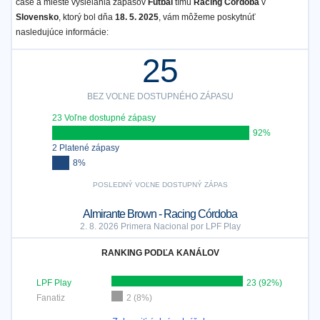
čase a mieste vysielania zápasov
Futbal
tímu
Racing Córdoba
v
Slovensko
, ktorý bol dňa
18. 5. 2025
, vám môžeme poskytnúť
nasledujúce informácie:
25
BEZ VOĽNE DOSTUPNÉHO ZÁPASU
23 Voľne dostupné zápasy
92%
2 Platené zápasy
8%
POSLEDNÝ VOĽNE DOSTUPNÝ ZÁPAS
Almirante Brown - Racing Córdoba
2. 8. 2026 Primera Nacional por LPF Play
RANKING PODĽA KANÁLOV
LPF Play
23 (92%)
Fanatiz
2 (8%)