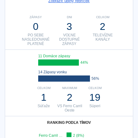
Zobraziť úplný rebríček
ZÁPASY
DNI
CELKOM
0
3
2
PO SEBE
VOĽNE
TELEVÍZNE
NASLEDOVANÉ
DOSTUPNÉ
KANÁLY
PLATENÉ
ZÁPASY
11 Domáce zápasy
44%
14 Zápasy vonku
56%
CELKOM
MAXIMUM
CELKOM
1
2
19
Súťaže
VS Ferro Carril
Súperi
Oeste
RANKING PODĽA TÍMOV
Ferro Carril Oeste
2 (8%)