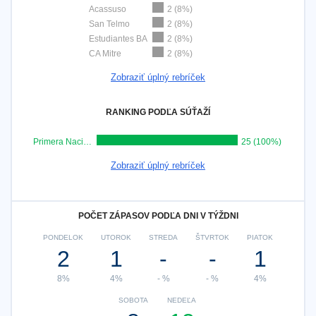
Acassuso
2 (8%)
San Telmo
2 (8%)
Estudiantes BA
2 (8%)
CA Mitre
2 (8%)
Zobraziť úplný rebríček
RANKING PODĽA SÚŤAŽÍ
Primera Nacional
25 (100%)
Zobraziť úplný rebríček
POČET ZÁPASOV PODĽA DNI V TÝŽDNI
PONDELOK
UTOROK
STREDA
ŠTVRTOK
PIATOK
2
1
-
-
1
8%
4%
- %
- %
4%
SOBOTA
NEDEĽA