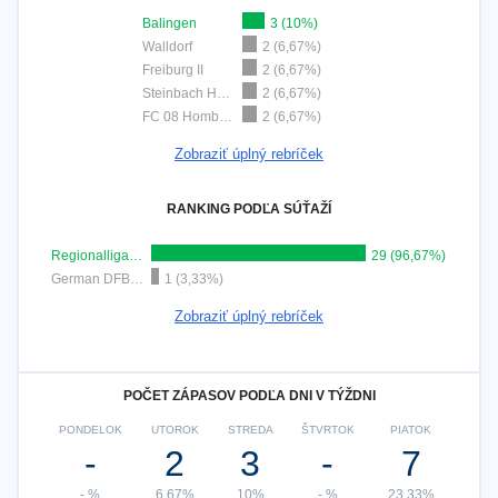
Balingen
3 (10%)
Walldorf
2 (6,67%)
Freiburg II
2 (6,67%)
Steinbach Haiger
2 (6,67%)
FC 08 Homburg
2 (6,67%)
Zobraziť úplný rebríček
RANKING PODĽA SÚŤAŽÍ
Regionalliga West
29 (96,67%)
German DFB Cup
1 (3,33%)
Zobraziť úplný rebríček
POČET ZÁPASOV PODĽA DNI V TÝŽDNI
PONDELOK
UTOROK
STREDA
ŠTVRTOK
PIATOK
-
2
3
-
7
- %
6,67%
10%
- %
23,33%