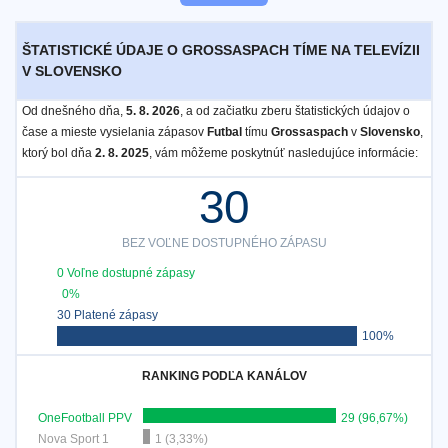
ŠTATISTICKÉ ÚDAJE O GROSSASPACH TÍME NA TELEVÍZII
V SLOVENSKO
Od dnešného dňa,
5. 8. 2026
, a od začiatku zberu štatistických údajov o
čase a mieste vysielania zápasov
Futbal
tímu
Grossaspach
v
Slovensko
,
ktorý bol dňa
2. 8. 2025
, vám môžeme poskytnúť nasledujúce informácie:
30
BEZ VOĽNE DOSTUPNÉHO ZÁPASU
0 Voľne dostupné zápasy
0%
30 Platené zápasy
100%
RANKING PODĽA KANÁLOV
OneFootball PPV
29 (96,67%)
Nova Sport 1
1 (3,33%)