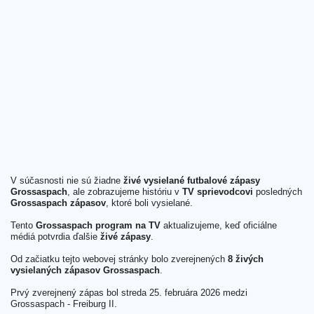
V súčasnosti nie sú žiadne
živé vysielané futbalové zápasy
Grossaspach
, ale zobrazujeme históriu v
TV sprievodcovi
posledných
Grossaspach zápasov
, ktoré boli vysielané.
Tento
Grossaspach program na TV
aktualizujeme, keď oficiálne
médiá potvrdia ďalšie
živé zápasy
.
Od začiatku tejto webovej stránky bolo zverejnených
8 živých
vysielaných zápasov Grossaspach
.
Prvý zverejnený zápas bol streda 25. februára 2026 medzi
Grossaspach - Freiburg II.