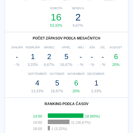
SOBOTA
NEDEĽA
16
2
53,33%
6,67%
POČET ZÁPASOV PODĽA MESAČNÝCH
JANUÁR
FEBRUÁR
MAREC
APRÍL
MÁJ
JÚN
JÚL
AUGUST
-
1
2
5
-
-
-
6
- %
3,33%
6,67%
16,67%
- %
- %
- %
20%
SEPTEMBER
OKTÓBER
NOVEMBER
DECEMBER.
4
5
6
1
13,33%
16,67%
20%
3,33%
RANKING PODĽA ČASOV
14:00
18 (60%)
19:00
11 (36,67%)
18:00
1 (3,33%)