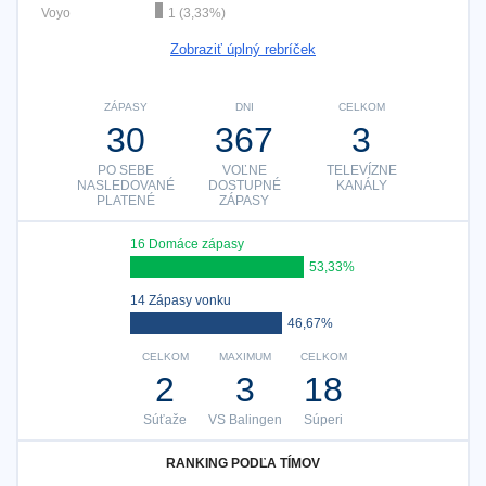
Voyo
1 (3,33%)
Zobraziť úplný rebríček
ZÁPASY
DNI
CELKOM
30
367
3
PO SEBE
VOĽNE
TELEVÍZNE
NASLEDOVANÉ
DOSTUPNÉ
KANÁLY
PLATENÉ
ZÁPASY
16 Domáce zápasy
53,33%
14 Zápasy vonku
46,67%
CELKOM
MAXIMUM
CELKOM
2
3
18
Súťaže
VS Balingen
Súperi
RANKING PODĽA TÍMOV