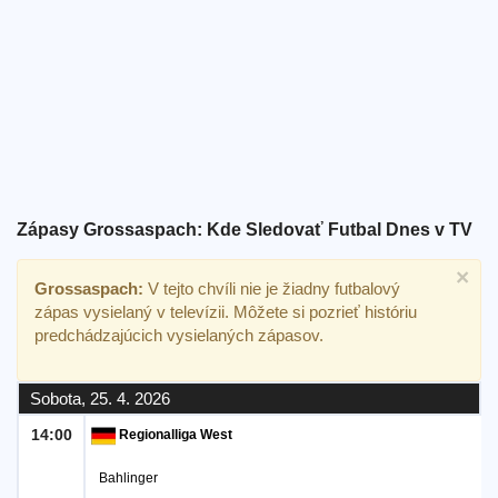
Bezplatný
widget
Zápasy Grossaspach: Kde Sledovať Futbal Dnes v TV
×
Grossaspach:
V tejto chvíli nie je žiadny futbalový
zápas vysielaný v televízii. Môžete si pozrieť históriu
predchádzajúcich vysielaných zápasov.
Sobota, 25. 4. 2026
14:00
Regionalliga West
Bahlinger