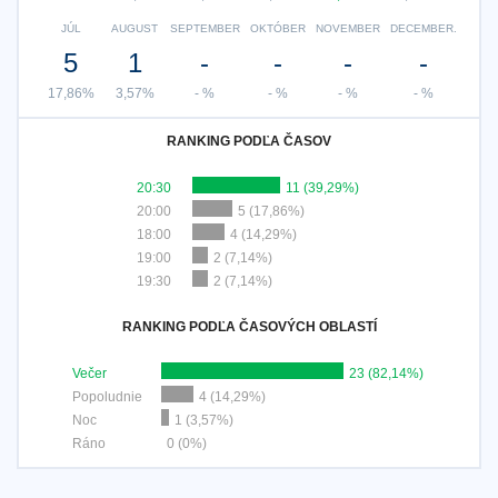
JÚL
AUGUST
SEPTEMBER
OKTÓBER
NOVEMBER
DECEMBER.
5
1
-
-
-
-
17,86%
3,57%
- %
- %
- %
- %
RANKING PODĽA ČASOV
20:30
11 (39,29%)
20:00
5 (17,86%)
18:00
4 (14,29%)
19:00
2 (7,14%)
19:30
2 (7,14%)
RANKING PODĽA ČASOVÝCH OBLASTÍ
Večer
23 (82,14%)
Popoludnie
4 (14,29%)
Noc
1 (3,57%)
Ráno
0 (0%)