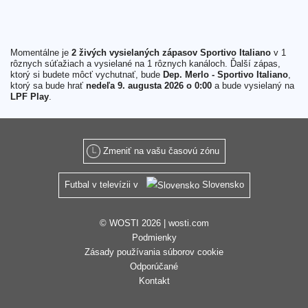
Momentálne je
2 živých vysielaných zápasov Sportivo Italiano
v 1
rôznych súťažiach a vysielané na 1 rôznych kanáloch. Ďalší zápas,
ktorý si budete môcť vychutnať, bude
Dep. Merlo - Sportivo Italiano
,
ktorý sa bude hrať
nedeľa 9. augusta 2026 o 0:00
a bude vysielaný na
LPF Play
.
Zmeniť na vašu časovú zónu
Futbal v televízii v
Slovensko
© WOSTI 2026 |
wosti.com
Podmienky
Zásady používania súborov cookie
Odporúčané
Kontakt