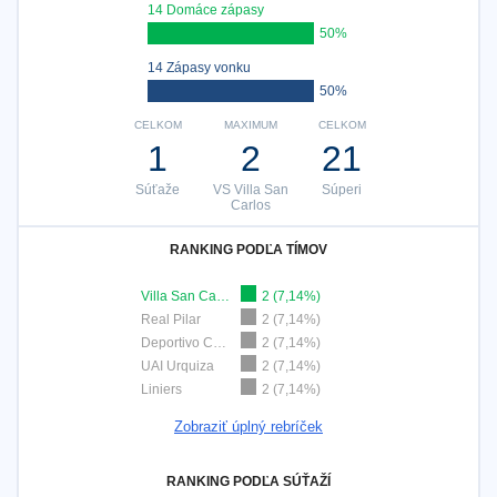
14 Domáce zápasy
50%
14 Zápasy vonku
50%
CELKOM
MAXIMUM
CELKOM
1
2
21
Súťaže
VS Villa San
Súperi
Carlos
RANKING PODĽA TÍMOV
Villa San Carlos
2 (7,14%)
Real Pilar
2 (7,14%)
Deportivo Camioneros
2 (7,14%)
UAI Urquiza
2 (7,14%)
Liniers
2 (7,14%)
Zobraziť úplný rebríček
RANKING PODĽA SÚŤAŽÍ