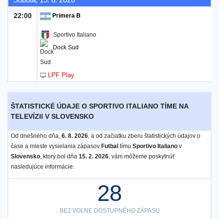
22:00
Primera B
Sportivo Italiano
Dock Sud
LPF Play
ŠTATISTICKÉ ÚDAJE O SPORTIVO ITALIANO TÍME NA
TELEVÍZII V SLOVENSKO
Od dnešného dňa,
6. 8. 2026
, a od začiatku zberu štatistických údajov o
čase a mieste vysielania zápasov
Futbal
tímu
Sportivo Italiano
v
Slovensko
, ktorý bol dňa
15. 2. 2026
, vám môžeme poskytnúť
nasledujúce informácie:
28
BEZ VOĽNE DOSTUPNÉHO ZÁPASU