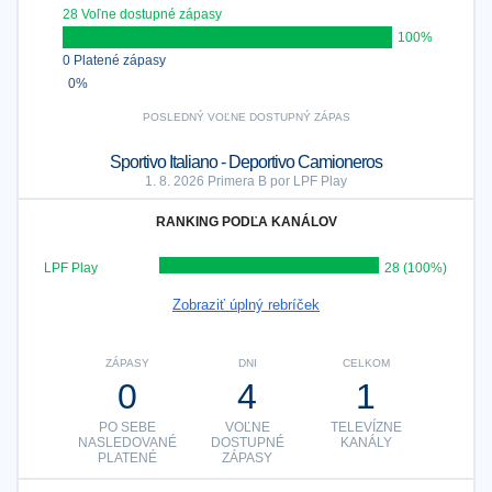
28 Voľne dostupné zápasy
100%
0 Platené zápasy
0%
POSLEDNÝ VOĽNE DOSTUPNÝ ZÁPAS
Sportivo Italiano - Deportivo Camioneros
1. 8. 2026 Primera B por LPF Play
RANKING PODĽA KANÁLOV
LPF Play
28 (100%)
Zobraziť úplný rebríček
ZÁPASY
DNI
CELKOM
0
4
1
PO SEBE
VOĽNE
TELEVÍZNE
NASLEDOVANÉ
DOSTUPNÉ
KANÁLY
PLATENÉ
ZÁPASY