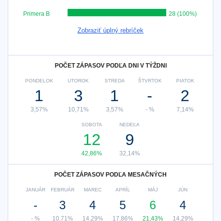
Primera B
28 (100%)
Zobraziť úplný rebríček
POČET ZÁPASOV PODĽA DNI V TÝŽDNI
PONDELOK
UTOROK
STREDA
ŠTVRTOK
PIATOK
1
3
1
-
2
3,57%
10,71%
3,57%
- %
7,14%
SOBOTA
NEDEĽA
12
9
42,86%
32,14%
POČET ZÁPASOV PODĽA MESAČNÝCH
JANUÁR
FEBRUÁR
MAREC
APRÍL
MÁJ
JÚN
-
3
4
5
6
4
- %
10,71%
14,29%
17,86%
21,43%
14,29%