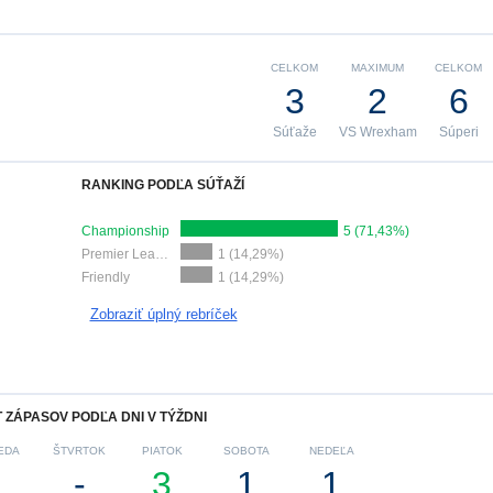
CELKOM
MAXIMUM
CELKOM
3
2
6
Súťaže
VS Wrexham
Súperi
RANKING PODĽA SÚŤAŽÍ
Championship
5 (71,43%)
Premier League Cup
1 (14,29%)
Friendly
1 (14,29%)
Zobraziť úplný rebríček
 ZÁPASOV PODĽA DNI V TÝŽDNI
EDA
ŠTVRTOK
PIATOK
SOBOTA
NEDEĽA
1
-
3
1
1