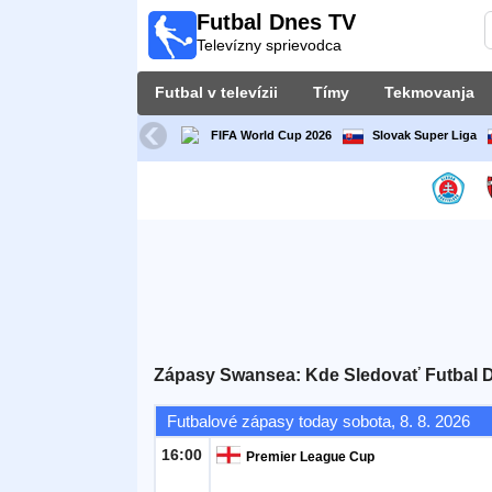
Futbal Dnes TV
Futbal
Televízny sprievodca
Dnes
TV
Futbal v televízii
Tímy
Tekmovanja
Televízny
sprievodca
FIFA World Cup 2026
Slovak Super Liga
Futbal
v
televízii
Tímy
Tekmovanja
Zápasy Swansea: Kde Sledovať Futbal 
TV-
Futbalové zápasy today sobota, 8. 8. 2026
kanali
16:00
Premier League Cup
Správy