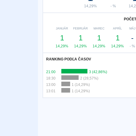
14,29%
- %
14,
POČET
JANUÁR
FEBRUÁR
MAREC
APRÍL
MÁJ
1
1
1
1
-
14,29%
14,29%
14,29%
14,29%
- %
RANKING PODĽA ČASOV
21:00
3 (42,86%)
18:30
2 (28,57%)
13:00
1 (14,29%)
13:01
1 (14,29%)