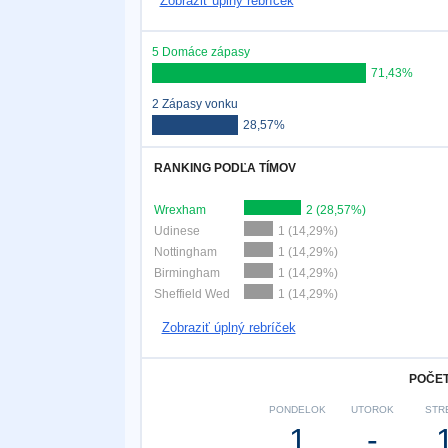
Zobraziť úplný rebríček
5 Domáce zápasy
71,43%
2 Zápasy vonku
28,57%
RANKING PODĽA TÍMOV
Wrexham
2 (28,57%)
Udinese
1 (14,29%)
Nottingham
1 (14,29%)
Birmingham
1 (14,29%)
Sheffield Wed
1 (14,29%)
Zobraziť úplný rebríček
POČET
PONDELOK
UTOROK
STR
1
-