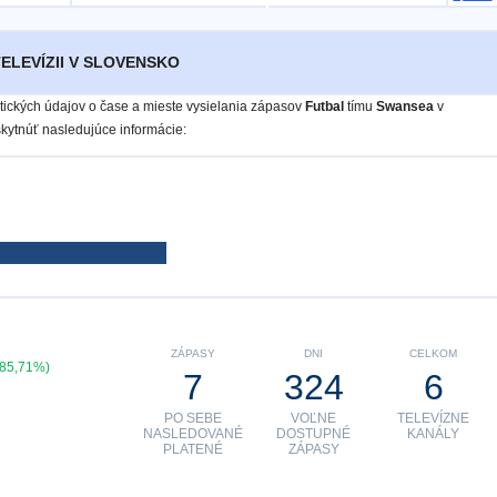
ELEVÍZII V SLOVENSKO
istických údajov o čase a mieste vysielania zápasov
Futbal
tímu
Swansea
v
ytnúť nasledujúce informácie:
ZÁPASY
DNI
CELKOM
(85,71%)
7
324
6
PO SEBE
VOĽNE
TELEVÍZNE
NASLEDOVANÉ
DOSTUPNÉ
KANÁLY
PLATENÉ
ZÁPASY