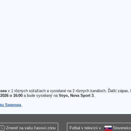
nsea
v 1 rôznych súťažiach a vysielané na 2 rôznych kanáloch. Ďalší zápas,
 2026 o 16:00
a bude vysielaný na
Voyo, Nova Sport 3
.
nku Swansea
.
Zmeniť na vašu časovú zónu
Futbal v televízii v
Slovensko