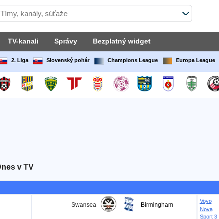
TV-kanali
Správy
Bezplatný widget
2. Liga
Slovenský pohár
Champions League
Europa League
Dnes v TV
Voyo
Swansea
Birmingham
Nova
Sport 3