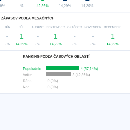
29%
- %
42,86%
14,29%
14,29%
 ZÁPASOV PODĽA MESAČNÝCH
JÚN
JÚL
AUGUST
SEPTEMBER
OKTÓBER
NOVEMBER
DECEMBER.
-
1
-
1
-
-
1
- %
14,29%
- %
14,29%
- %
- %
14,29%
RANKING PODĽA ČASOVÝCH OBLASTÍ
Popoludnie
4 (57,14%)
Večer
3 (42,86%)
Ráno
0 (0%)
Noc
0 (0%)