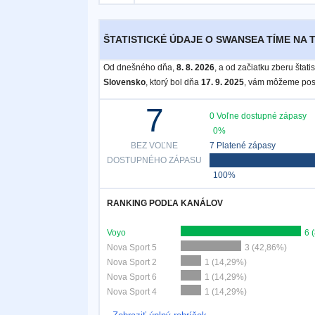
Bezplatný
ŠTATISTICKÉ ÚDAJE O SWANSEA TÍME NA T
widget
Od dnešného dňa,
8. 8. 2026
, a od začiatku zberu štat
Slovensko
, ktorý bol dňa
17. 9. 2025
, vám môžeme posk
7
0 Voľne dostupné zápasy
0%
BEZ VOĽNE
7 Platené zápasy
DOSTUPNÉHO ZÁPASU
100%
RANKING PODĽA KANÁLOV
Voyo
6 
Nova Sport 5
3 (42,86%)
Nova Sport 2
1 (14,29%)
Nova Sport 6
1 (14,29%)
Nova Sport 4
1 (14,29%)