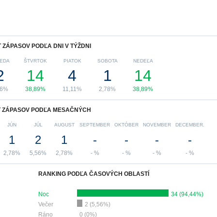
 ZÁPASOV PODĽA DNI V TÝŽDNI
EDA
ŠTVRTOK
PIATOK
SOBOTA
NEDEĽA
2
14
4
1
14
56%
38,89%
11,11%
2,78%
38,89%
 ZÁPASOV PODĽA MESAČNÝCH
JÚN
JÚL
AUGUST
SEPTEMBER
OKTÓBER
NOVEMBER
DECEMBER.
1
2
1
-
-
-
-
2,78%
5,56%
2,78%
- %
- %
- %
- %
RANKING PODĽA ČASOVÝCH OBLASTÍ
Noc
34 (94,44%)
Večer
2 (5,56%)
Ráno
0 (0%)