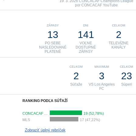
19. 3. 2026 CONCACAF Champions League
por CONCACAF YouTube
ZÁPASY
DNI
CELKOM
13
141
2
PO SEBE
VOĽNE
TELEVÍZNE
NASLEDOVANÉ
DOSTUPNÉ
KANÁLY
PLATENÉ
ZÁPASY
CELKOM
MAXIMUM
CELKOM
2
3
23
Súťaže
VS Los Angeles
Súperi
FC
RANKING PODĽA SÚŤAŽÍ
CONCACAF Champions League
19 (52,78%)
MLS
17 (47,22%)
Zobraziť úplný rebríček