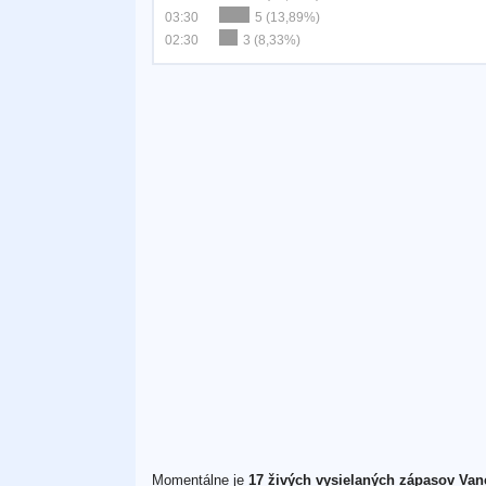
03:30
5 (13,89%)
02:30
3 (8,33%)
Momentálne je
17 živých vysielaných zápasov Va