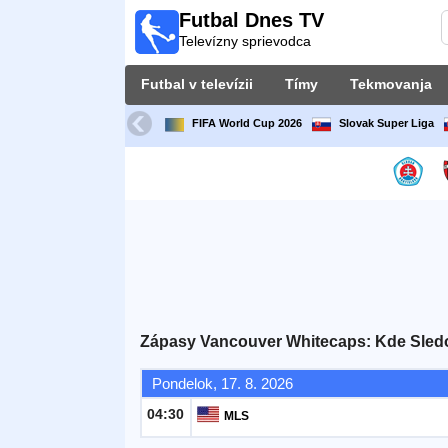
Futbal Dnes TV
Futbal
Televízny sprievodca
Dnes
TV
Futbal v televízii
Tímy
Tekmovanja
Televízny
sprievodca
FIFA World Cup 2026
Slovak Super Liga
Futbal
v
televízii
Tímy
Tekmovanja
Zápasy Vancouver Whitecaps: Kde Sledo
TV-
Pondelok, 17. 8. 2026
kanali
04:30
MLS
Správy