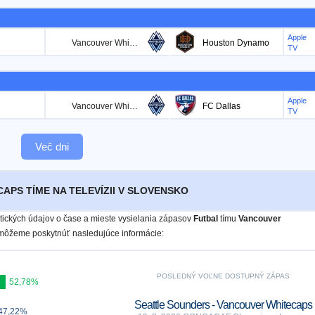
Apple
Vancouver Whitecaps
Houston Dynamo
TV
Apple
Vancouver Whitecaps
FC Dallas
TV
Več dni
APS TÍME NA TELEVÍZII V SLOVENSKO
istických údajov o čase a mieste vysielania zápasov
Futbal
tímu
Vancouver
môžeme poskytnúť nasledujúce informácie:
POSLEDNÝ VOĽNE DOSTUPNÝ ZÁPAS
52,78%
Seattle Sounders - Vancouver Whitecaps
47,22%