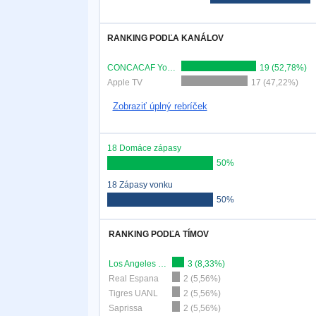
RANKING PODĽA KANÁLOV
CONCACAF YouTube
19 (52,78%)
Apple TV
17 (47,22%)
Zobraziť úplný rebríček
18 Domáce zápasy
50%
18 Zápasy vonku
50%
RANKING PODĽA TÍMOV
Los Angeles FC
3 (8,33%)
Real Espana
2 (5,56%)
Tigres UANL
2 (5,56%)
Saprissa
2 (5,56%)