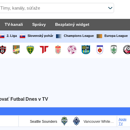
TV-kanali
Správy
Bezplatný widget
2. Liga
Slovenský pohár
Champions League
Europa League
vať Futbal Dnes v TV
Apple
Seattle Sounders
Vancouver Whitecaps
TV