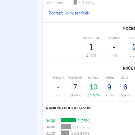
Monterrey
2 (5,56%)
Zobraziť úplný rebríček
POČET
PONDELOK
UTOROK
STR
1
-
2,78%
- %
5,
POČET
JANUÁR
FEBRUÁR
MAREC
APRÍL
MÁJ
-
7
10
9
6
- %
19,44%
27,78%
25%
16,67%
RANKING PODĽA ČASOV
04:30
9 (25%)
04:00
6 (16,67%)
01:30
5 (13,89%)