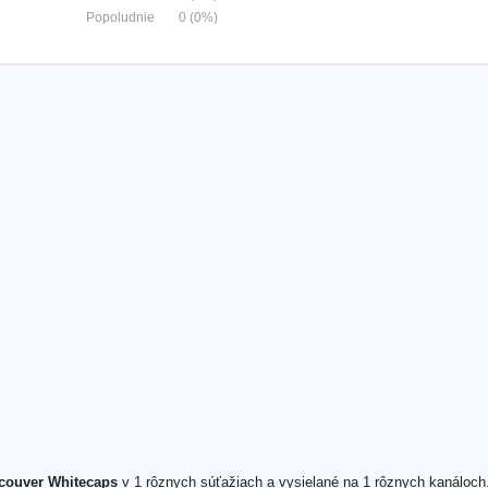
Popoludnie
0 (0%)
ncouver Whitecaps
v 1 rôznych súťažiach a vysielané na 1 rôznych kanáloch.