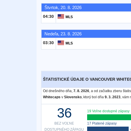
Štvrtok, 20. 8. 2026
Bezplatný
04:30
MLS
widget
Nedeľa, 23. 8. 2026
03:30
MLS
ŠTATISTICKÉ ÚDAJE O VANCOUVER WHITEC
Od dnešného dňa,
7. 8. 2026
, a od začiatku zberu štat
Whitecaps
v
Slovensko
, ktorý bol dňa
9. 3. 2023
, vám 
36
19 Voľne dostupné zápasy
BEZ VOĽNE
17 Platené zápasy
DOSTUPNÉHO ZÁPASU