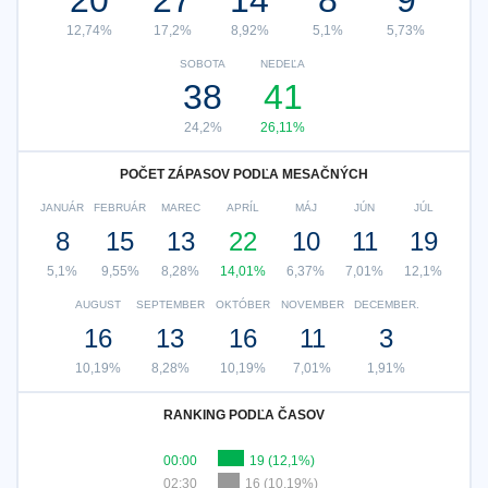
20
27
14
8
9
12,74%
17,2%
8,92%
5,1%
5,73%
SOBOTA
NEDEĽA
38
41
24,2%
26,11%
POČET ZÁPASOV PODĽA MESAČNÝCH
JANUÁR
FEBRUÁR
MAREC
APRÍL
MÁJ
JÚN
JÚL
8
15
13
22
10
11
19
5,1%
9,55%
8,28%
14,01%
6,37%
7,01%
12,1%
AUGUST
SEPTEMBER
OKTÓBER
NOVEMBER
DECEMBER.
16
13
16
11
3
10,19%
8,28%
10,19%
7,01%
1,91%
RANKING PODĽA ČASOV
00:00
19 (12,1%)
02:30
16 (10,19%)