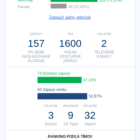
AFA Play
118 (75,16%)
Fanatiz
40 (25,48%)
Zobraziť úplný rebríček
ZÁPASY
DNI
CELKOM
157
1600
2
PO SEBE
VOĽNE
TELEVÍZNE
NASLEDOVANÉ
DOSTUPNÉ
KANÁLY
PLATENÉ
ZÁPASY
74 Domáce zápasy
47,13%
83 Zápasy vonku
52,87%
CELKOM
MAXIMUM
CELKOM
3
9
32
Súťaže
VS Tigre
Súperi
RANKING PODĽA TÍMOV