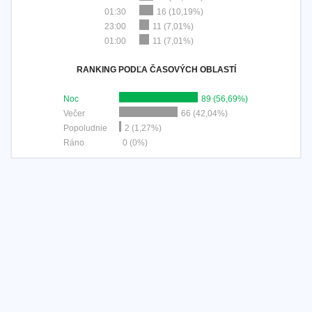
01:30
16 (10,19%)
23:00
11 (7,01%)
01:00
11 (7,01%)
RANKING PODĽA ČASOVÝCH OBLASTÍ
Noc
89 (56,69%)
Večer
66 (42,04%)
Popoludnie
2 (1,27%)
Ráno
0 (0%)