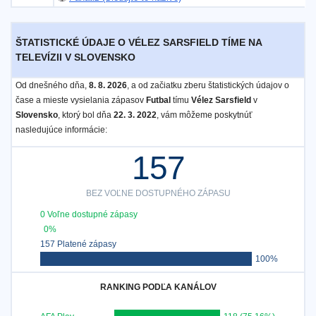
ŠTATISTICKÉ ÚDAJE O VÉLEZ SARSFIELD TÍME NA
TELEVÍZII V SLOVENSKO
Od dnešného dňa,
8. 8. 2026
, a od začiatku zberu štatistických údajov o
čase a mieste vysielania zápasov
Futbal
tímu
Vélez Sarsfield
v
Slovensko
, ktorý bol dňa
22. 3. 2022
, vám môžeme poskytnúť
nasledujúce informácie:
157
BEZ VOĽNE DOSTUPNÉHO ZÁPASU
0 Voľne dostupné zápasy
0%
157 Platené zápasy
100%
RANKING PODĽA KANÁLOV