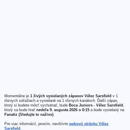
Momentálne je
1 živých vysielaných zápasov Vélez Sarsfield
v 1
rôznych súťažiach a vysielané na 1 rôznych kanáloch. Ďalší zápas,
ktorý si budete môcť vychutnať, bude
Boca Juniors - Vélez Sarsfield
,
ktorý sa bude hrať
nedeľa 9. augusta 2026 o 0:15
a bude vysielaný na
Fanatiz (Sledujte to naživo)
.
Pre viac informácií, prosím, navštívte
webovú stránku Vélez
Sarsfield
.