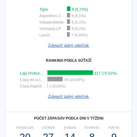
Tigre
9 (5,73%)
Argentinos Juniors
8 (5,1%)
Independiente
8 (5,1%)
Gimnasia LP
8 (5,1%)
Lanús
7 (4,46%)
Zobraziť úplný rebríček
RANKING PODĽA SÚŤAŽÍ
Liga Profesional
117 (74,52%)
Copa de la Liga Argentina
39 (24,84%)
Copa Argentina
1 (0,64%)
Zobraziť úplný rebríček
POČET ZÁPASOV PODĽA DNI V TÝŽDNI
PONDELOK
UTOROK
STREDA
ŠTVRTOK
PIATOK