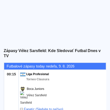
Bezplatný
widget
Zápasy Vélez Sarsfield: Kde Sledovať Futbal Dnes v
TV
Futbalové zápasy today nedeľa, 9. 8. 2026
00:15
Liga Profesional
Torneo Clausura
Boca Juniors
Vélez Sarsfield
Fanatiz (Sledujte to naživo)