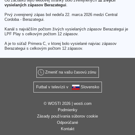
Od začiatku tejto webovej stránky bolo zverejnených
12 živých
vysielaných zápasov Berazategui
.
Prvý zverejnený zápas bol nedeľa 22. marca 2026 medzi Central
Cordoba - Berazategui.
Kanál s najväčším počtom živých vysielaných zápasov Berazategui je
LPF Play s celkovým počtom 12 zápasov.
A je to súťaž Primera C, v ktorej bolo vysielané najviac zápasov
Berazategui s celkovým počtom 12 zápasov.
Zmeniť na vašu časovú zónu
Futbal v televízii v
Slovensko
© WOSTI 2026 |
wosti.com
Podmienky
Zásady používania súborov cookie
Odporúčané
Kontakt