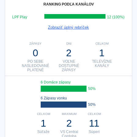
RANKING PODĽA KANÁLOV
LPF Play
12 (100%)
Zobraziť úplný rebríček
ZÁPASY
DNI
CELKOM
0
2
1
PO SEBE
VOĽNE
TELEVÍZNE
NASLEDOVANÉ
DOSTUPNÉ
KANÁLY
PLATENÉ
ZÁPASY
6 Domáce zápasy
50%
6 Zápasy vonku
50%
CELKOM
MAXIMUM
CELKOM
1
2
11
Súťaže
VS Central
Súperi
Cordoba