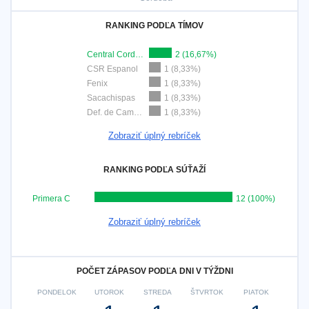
RANKING PODĽA TÍMOV
Central Cordoba
2 (16,67%)
CSR Espanol
1 (8,33%)
Fenix
1 (8,33%)
Sacachispas
1 (8,33%)
Def. de Cambaceres
1 (8,33%)
Zobraziť úplný rebríček
RANKING PODĽA SÚŤAŽÍ
Primera C
12 (100%)
Zobraziť úplný rebríček
POČET ZÁPASOV PODĽA DNI V TÝŽDNI
PONDELOK
UTOROK
STREDA
ŠTVRTOK
PIATOK