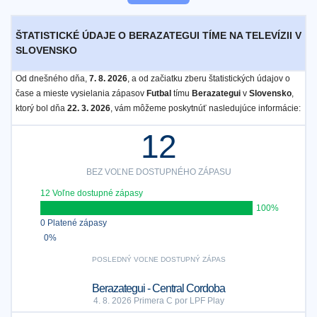
ŠTATISTICKÉ ÚDAJE O BERAZATEGUI TÍME NA TELEVÍZII V
SLOVENSKO
Od dnešného dňa,
7. 8. 2026
, a od začiatku zberu štatistických údajov o
čase a mieste vysielania zápasov
Futbal
tímu
Berazategui
v
Slovensko
,
ktorý bol dňa
22. 3. 2026
, vám môžeme poskytnúť nasledujúce informácie:
12
BEZ VOĽNE DOSTUPNÉHO ZÁPASU
12 Voľne dostupné zápasy
100%
0 Platené zápasy
0%
POSLEDNÝ VOĽNE DOSTUPNÝ ZÁPAS
Berazategui - Central Cordoba
4. 8. 2026 Primera C por LPF Play