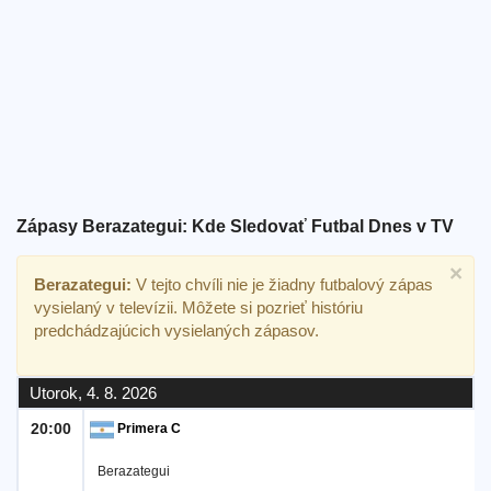
Bezplatný
widget
Zápasy Berazategui: Kde Sledovať Futbal Dnes v TV
×
Berazategui:
V tejto chvíli nie je žiadny futbalový zápas
vysielaný v televízii. Môžete si pozrieť históriu
predchádzajúcich vysielaných zápasov.
Utorok, 4. 8. 2026
20:00
Primera C
Berazategui