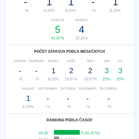
-
1
1
-
1
- %
8,33%
8,33%
- %
8,33%
SOBOTA
NEDEĽA
5
4
41,67%
33,33%
POČET ZÁPASOV PODĽA MESAČNÝCH
JANUÁR
FEBRUÁR
MAREC
APRÍL
MÁJ
JÚN
JÚL
-
-
1
2
2
3
3
- %
- %
8,33%
16,67%
16,67%
25%
25%
AUGUST
SEPTEMBER
OKTÓBER
NOVEMBER
DECEMBER.
1
-
-
-
-
8,33%
- %
- %
- %
- %
RANKING PODĽA ČASOV
20:30
5 (41,67%)