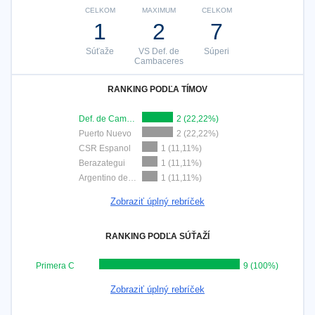
CELKOM
MAXIMUM
CELKOM
1
2
7
Súťaže
VS Def. de
Súperi
Cambaceres
RANKING PODĽA TÍMOV
Def. de Cambaceres
2 (22,22%)
Puerto Nuevo
2 (22,22%)
CSR Espanol
1 (11,11%)
Berazategui
1 (11,11%)
Argentino de Rosario
1 (11,11%)
Zobraziť úplný rebríček
RANKING PODĽA SÚŤAŽÍ
Primera C
9 (100%)
Zobraziť úplný rebríček