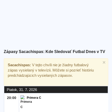
Bezplatný
widget
Zápasy Sacachispas: Kde Sledovať Futbal Dnes v TV
×
Sacachispas:
V tejto chvíli nie je žiadny futbalový
zápas vysielaný v televízii. Môžete si pozrieť históriu
predchádzajúcich vysielaných zápasov.
Piatok, 31. 7. 2026
20:00
Primera C