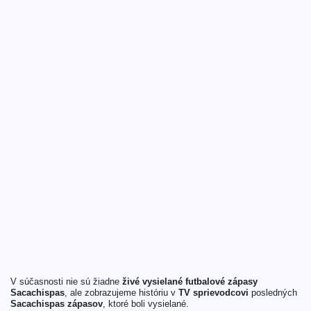
V súčasnosti nie sú žiadne
živé vysielané futbalové zápasy
Sacachispas
, ale zobrazujeme históriu v
TV sprievodcovi
posledných
Sacachispas zápasov
, ktoré boli vysielané.