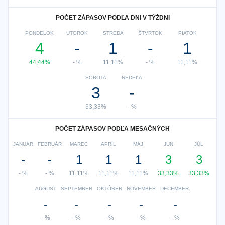
POČET ZÁPASOV PODĽA DNI V TÝŽDNI
PONDELOK
UTOROK
STREDA
ŠTVRTOK
PIATOK
4
-
1
-
1
44,44%
- %
11,11%
- %
11,11%
SOBOTA
NEDEĽA
3
-
33,33%
- %
POČET ZÁPASOV PODĽA MESAČNÝCH
JANUÁR
FEBRUÁR
MAREC
APRÍL
MÁJ
JÚN
JÚL
-
-
1
1
1
3
3
- %
- %
11,11%
11,11%
11,11%
33,33%
33,33%
AUGUST
SEPTEMBER
OKTÓBER
NOVEMBER
DECEMBER.
-
-
-
-
-
- %
- %
- %
- %
- %