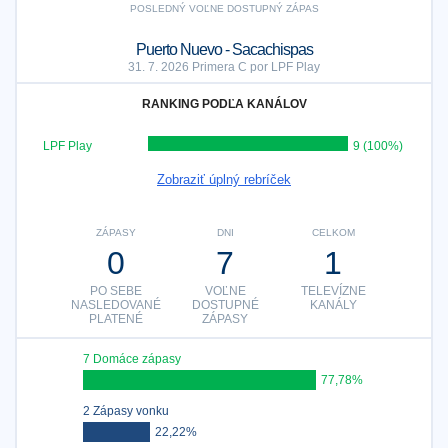
POSLEDNÝ VOĽNE DOSTUPNÝ ZÁPAS
Puerto Nuevo - Sacachispas
31. 7. 2026 Primera C por LPF Play
RANKING PODĽA KANÁLOV
LPF Play
9 (100%)
Zobraziť úplný rebríček
ZÁPASY
DNI
CELKOM
0
7
1
PO SEBE
VOĽNE
TELEVÍZNE
NASLEDOVANÉ
DOSTUPNÉ
KANÁLY
PLATENÉ
ZÁPASY
7 Domáce zápasy
77,78%
2 Zápasy vonku
22,22%