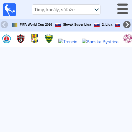
Futbal
Dnes
TV
FIFA World Cup 2026
Slovak Super Liga
2. Liga
Slove
Televízny
sprievodca
Futbal
v
televízii
Tímy
Tekmovanja
TV-
kanali
Správy