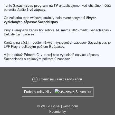
Tento
Sacachispas program na TV
aktualizujeme, keď oficiálne médiá
potvrdia ďalšie
živé zápasy
.
Od začiatku tejto webovej stránky bolo zverejnených
9 živých
vysielaných zápasov Sacachispas
.
Prvý zverejnený zápas bol sobota 14. marca 2026 medzi Sacachispas -
Def. de Cambaceres.
Kanál s najväčším počtom živých vysielaných zápasov Sacachispas je
LPF Play s celkovým počtom 9 zápasov.
A je to súťaž Primera C, v ktorej bolo vysielané najviac zápasov
Sacachispas s celkovým počtom 9 zápasov.
Zmeniť na vašu časovú zónu
Futbal v televízii v
Slovensko
© WOSTI 2026 |
wosti.com
Podmienky