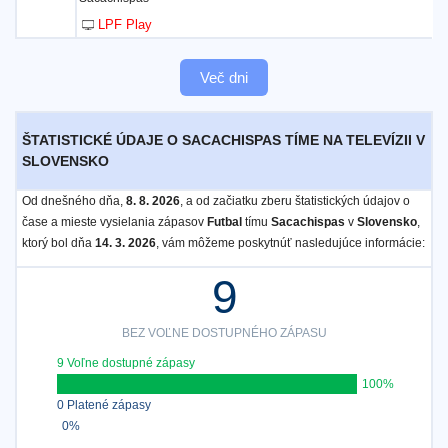
LPF Play
Več dni
ŠTATISTICKÉ ÚDAJE O SACACHISPAS TÍME NA TELEVÍZII V
SLOVENSKO
Od dnešného dňa,
8. 8. 2026
, a od začiatku zberu štatistických údajov o
čase a mieste vysielania zápasov
Futbal
tímu
Sacachispas
v
Slovensko
,
ktorý bol dňa
14. 3. 2026
, vám môžeme poskytnúť nasledujúce informácie:
9
BEZ VOĽNE DOSTUPNÉHO ZÁPASU
9 Voľne dostupné zápasy
100%
0 Platené zápasy
0%