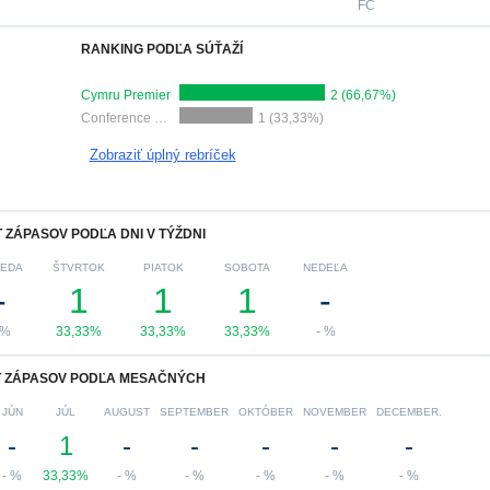
FC
RANKING PODĽA SÚŤAŽÍ
Cymru Premier
2 (66,67%)
Conference League
1 (33,33%)
Zobraziť úplný rebríček
 ZÁPASOV PODĽA DNI V TÝŽDNI
REDA
ŠTVRTOK
PIATOK
SOBOTA
NEDEĽA
-
1
1
1
-
 %
33,33%
33,33%
33,33%
- %
 ZÁPASOV PODĽA MESAČNÝCH
JÚN
JÚL
AUGUST
SEPTEMBER
OKTÓBER
NOVEMBER
DECEMBER.
-
1
-
-
-
-
-
- %
33,33%
- %
- %
- %
- %
- %