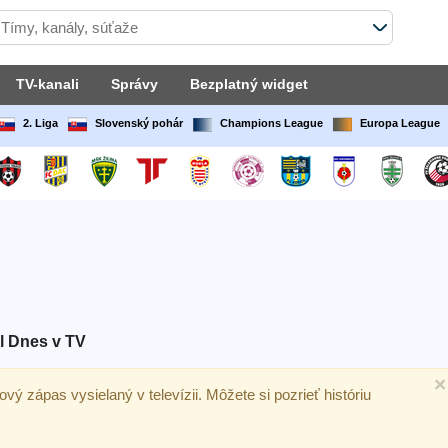
TV-kanali
Správy
Bezplatný widget
2. Liga
Slovenský pohár
Champions League
Europa League
l Dnes v TV
×
alový zápas vysielaný v televízii. Môžete si pozrieť históriu