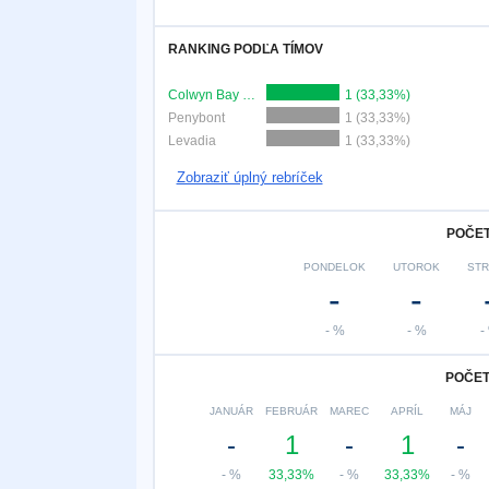
RANKING PODĽA TÍMOV
Colwyn Bay FC
1 (33,33%)
Penybont
1 (33,33%)
Levadia
1 (33,33%)
Zobraziť úplný rebríček
POČET
PONDELOK
UTOROK
ST
-
-
- %
- %
-
POČET
JANUÁR
FEBRUÁR
MAREC
APRÍL
MÁJ
-
1
-
1
-
- %
33,33%
- %
33,33%
- %