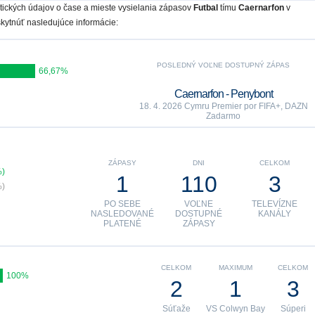
istických údajov o čase a mieste vysielania zápasov
Futbal
tímu
Caernarfon
v
ytnúť nasledujúce informácie:
POSLEDNÝ VOĽNE DOSTUPNÝ ZÁPAS
66,67%
Caernarfon - Penybont
18. 4. 2026 Cymru Premier por FIFA+, DAZN
Zadarmo
ZÁPASY
DNI
CELKOM
%)
1
110
3
%)
PO SEBE
VOĽNE
TELEVÍZNE
NASLEDOVANÉ
DOSTUPNÉ
KANÁLY
PLATENÉ
ZÁPASY
CELKOM
MAXIMUM
CELKOM
100%
2
1
3
Súťaže
VS Colwyn Bay
Súperi