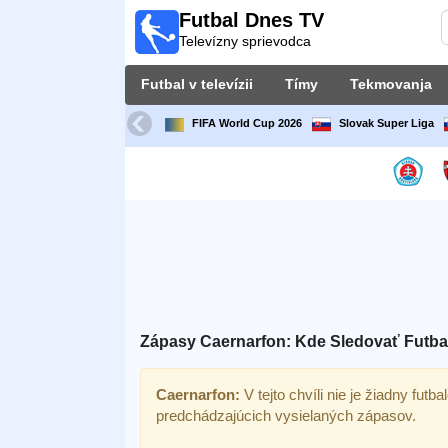
Futbal Dnes TV
Futbal
Televízny sprievodca
Dnes
TV
Futbal v televízii
Tímy
Tekmovanja
Televízny
sprievodca
FIFA World Cup 2026
Slovak Super Liga
Futbal
v
televízii
Tímy
Tekmovanja
Zápasy Caernarfon: Kde Sledovať Futba
TV-
kanali
Caernarfon:
V tejto chvíli nie je žiadny futb
predchádzajúcich vysielaných zápasov.
Správy