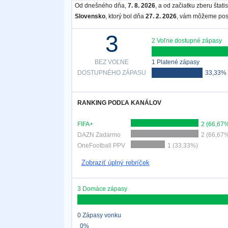
Od dnešného dňa,
7. 8. 2026
, a od začiatku zberu štat
Slovensko
, ktorý bol dňa
27. 2. 2026
, vám môžeme posk
3
2 Voľne dostupné zápasy
BEZ VOĽNE
1 Platené zápasy
DOSTUPNÉHO ZÁPASU
33,33%
RANKING PODĽA KANÁLOV
FIFA+
2 (66,67
DAZN Zadarmo
2 (66,67
OneFootball PPV
1 (33,33%)
Zobraziť úplný rebríček
3 Domáce zápasy
0 Zápasy vonku
0%