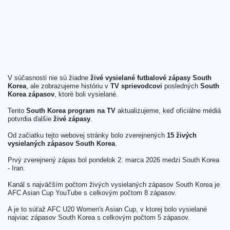
V súčasnosti nie sú žiadne
živé vysielané futbalové zápasy South
Korea
, ale zobrazujeme históriu v
TV sprievodcovi
posledných
South
Korea zápasov
, ktoré boli vysielané.
Tento
South Korea program na TV
aktualizujeme, keď oficiálne médiá
potvrdia ďalšie
živé zápasy
.
Od začiatku tejto webovej stránky bolo zverejnených
15 živých
vysielaných zápasov South Korea
.
Prvý zverejnený zápas bol pondelok 2. marca 2026 medzi South Korea
- Iran.
Kanál s najväčším počtom živých vysielaných zápasov South Korea je
AFC Asian Cup YouTube s celkovým počtom 8 zápasov.
A je to súťaž AFC U20 Women's Asian Cup, v ktorej bolo vysielané
najviac zápasov South Korea s celkovým počtom 5 zápasov.