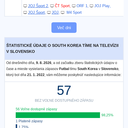
JOJ Šport 2
ČT Sport
ORF 1
JOJ Play
JOJ Šport
JOJ
M4 Sport
Več dni
ŠTATISTICKÉ ÚDAJE O SOUTH KOREA TÍME NA TELEVÍZII
V SLOVENSKO
Od dnešného dňa,
9. 8. 2026
, a od začiatku zberu štatistických údajov o
čase a mieste vysielania zápasov
Futbal
tímu
South Korea
v
Slovensko
,
ktorý bol dňa
21. 1. 2022
, vám môžeme poskytnúť nasledujúce informácie:
57
BEZ VOĽNE DOSTUPNÉHO ZÁPASU
56 Voľne dostupné zápasy
98,25%
1 Platené zápasy
1,75%