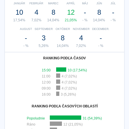
JANUÁR
FEBRUÁR
MAREC
APRÍL
MÁJ
JÚN
JÚL
10
4
8
12
-
8
-
17,54%
7,02%
14,04%
21,05%
- %
14,04%
- %
AUGUST
SEPTEMBER
OKTÓBER
NOVEMBER
DECEMBER.
-
3
8
4
-
- %
5,26%
14,04%
7,02%
- %
RANKING PODĽA ČASOV
15:00
10 (17,54%)
11:00
4 (7,02%)
12:00
4 (7,02%)
09:00
4 (7,02%)
16:00
3 (5,26%)
RANKING PODĽA ČASOVÝCH OBLASTÍ
Popoludnie
31 (54,39%)
Ráno
12 (21,05%)