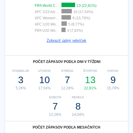
FIFA World Cup 2026
13 (22,81%)
AFC U23 Asian Cup
10 (17,54%)
AFC Women's Asian Cup
9 (15,79%)
AFC U20 Women's Asian Cup
5 (8,77%)
FIFA U20 World Cup
4 (7,02%)
Zobraziť úplný rebríček
POČET ZÁPASOV PODĽA DNI V TÝŽDNI
PONDELOK
UTOROK
STREDA
ŠTVRTOK
PIATOK
3
10
7
13
9
5,26%
17,54%
12,28%
22,81%
15,79%
SOBOTA
NEDEĽA
7
8
12,28%
14,04%
POČET ZÁPASOV PODĽA MESAČNÝCH