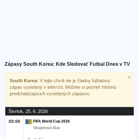
Bezplatný
widget
Zápasy South Korea: Kde Sledovať Futbal Dnes v TV
×
South Korea:
V tejto chvíli nie je žiadny futbalový
zápas vysielaný v televízii. Môžete si pozrieť históriu
predchádzajúcich vysielaných zápasov.
Štvrtok, 25. 6. 2026
03:00
FIFA World Cup 2026
Skupinová fáza