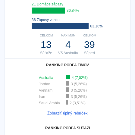
21 Domáce zápasy
36,84%
36 Zápasy vonku
63,16%
CELKOM
MAXIMUM
CELKOM
13
4
39
Súťaže
VS Australia
Súperi
RANKING PODĽA TÍMOV
Australia
4 (7,02%)
Jordan
3 (5,26%)
Vietnam
3 (5,26%)
Iran
3 (5,26%)
Saudi Arabia
2 (3,51%)
Zobraziť úplný rebríček
RANKING PODĽA SÚŤAŽÍ