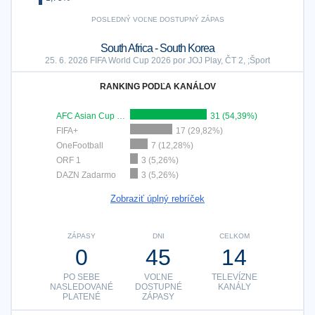
POSLEDNÝ VOĽNE DOSTUPNÝ ZÁPAS
South Africa - South Korea
25. 6. 2026 FIFA World Cup 2026 por JOJ Play, ČT 2, ;Šport
RANKING PODĽA KANÁLOV
AFC Asian Cup YouTube
31 (54,39%)
FIFA+
17 (29,82%)
OneFootball
7 (12,28%)
ORF 1
3 (5,26%)
DAZN Zadarmo
3 (5,26%)
Zobraziť úplný rebríček
ZÁPASY
DNI
CELKOM
0
45
14
PO SEBE
VOĽNE
TELEVÍZNE
NASLEDOVANÉ
DOSTUPNÉ
KANÁLY
PLATENÉ
ZÁPASY