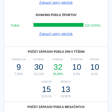
Zobraziť úplný rebríček
RANKING PODĽA ŠPORTOV
Futbal
119 (100%)
Zobraziť úplný rebríček
POČET ZÁPASOV PODĽA DNI V TÝŽDNI
PONDELOK
UTOROK
STREDA
ŠTVRTOK
PIATOK
9
30
32
10
10
7,56%
25,21%
26,89%
8,4%
8,4%
SOBOTA
NEDEĽA
15
13
12,61%
10,92%
POČET ZÁPASOV PODĽA MESAČNÝCH