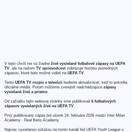
V tejto chvíli nie sú žiadne
živé vysielané futbalové zápasy na UEFA
TV
, ale na našom
TV sprievodcovi
zobrazuje históriu posledných
zápasov, ktoré bolo možné vidieť na
UEFA TV
.
Tento
UEFA TV rozpis v televízii
budeme aktualizovať, keď to potvrdia
oficiálne médiá. Potom môžeme zverejniť nadchádzajúce
zápasy
vysielané živé a priamo
.
Od začiatku tejto webovej stránky sme publikovali
6 futbalových
zápasov vysielaných živé na UEFA TV
.
Prvý publikovaný zápas bol utorok 24. februára 2026 medzi Inter Milan
Academy - Real Betis Academy.
Najviac vysielanou súťažou na tomto kanáli bol UEFA Youth League s