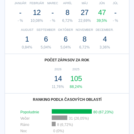
JANUÁR
FEBRUÁR
MAREC
APRÍL
MÁJ
JÚN
JÚL
-
12
-
8
27
47
-
- %
10,08%
- %
6,72%
22,69%
39,5%
- %
AUGUST
SEPTEMBER
OKTÓBER
NOVEMBER
DECEMBER.
1
6
6
8
4
0,84%
5,04%
5,04%
6,72%
3,36%
POČET ZÁPASOV ZA ROK
2026
2025
14
105
11,76%
88,24%
RANKING PODĽA ČASOVÝCH OBLASTÍ
Popoludnie
80 (67,23%)
Večer
31 (26,05%)
Ráno
8 (6,72%)
Noc
0 (0%)