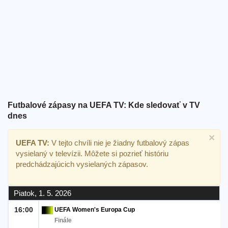
Bezplatný
widget
Futbalové zápasy na UEFA TV: Kde sledovať v TV
dnes
×
UEFA TV:
V tejto chvíli nie je žiadny futbalový zápas
vysielaný v televízii. Môžete si pozrieť históriu
predchádzajúcich vysielaných zápasov.
Piatok, 1. 5. 2026
16:00
UEFA Women's Europa Cup
Finále