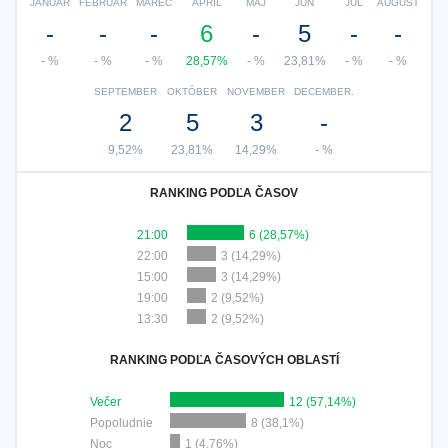
JANUÁR
FEBRUÁR
MAREC
APRÍL
MÁJ
JÚN
JÚL
AUGUST
-
-
-
6
-
5
-
-
- %
- %
- %
28,57%
- %
23,81%
- %
- %
SEPTEMBER
OKTÓBER
NOVEMBER
DECEMBER.
2
5
3
-
9,52%
23,81%
14,29%
- %
RANKING PODĽA ČASOV
21:00
6 (28,57%)
22:00
3 (14,29%)
15:00
3 (14,29%)
19:00
2 (9,52%)
13:30
2 (9,52%)
RANKING PODĽA ČASOVÝCH OBLASTÍ
Večer
12 (57,14%)
Popoludnie
8 (38,1%)
Noc
1 (4,76%)