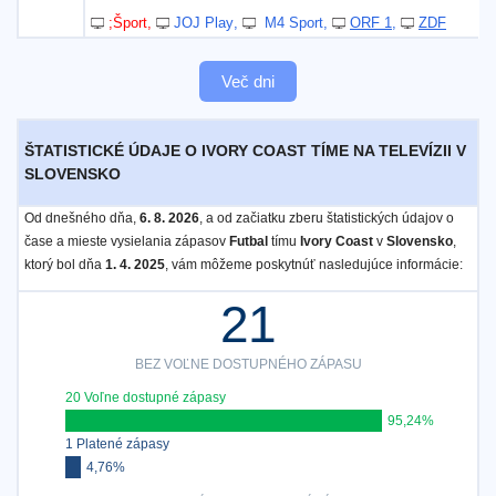
;Šport
JOJ Play
M4 Sport
ORF 1
ZDF
Več dni
ŠTATISTICKÉ ÚDAJE O IVORY COAST TÍME NA TELEVÍZII V
SLOVENSKO
Od dnešného dňa,
6. 8. 2026
, a od začiatku zberu štatistických údajov o
čase a mieste vysielania zápasov
Futbal
tímu
Ivory Coast
v
Slovensko
,
ktorý bol dňa
1. 4. 2025
, vám môžeme poskytnúť nasledujúce informácie:
21
BEZ VOĽNE DOSTUPNÉHO ZÁPASU
20 Voľne dostupné zápasy
95,24%
1 Platené zápasy
4,76%