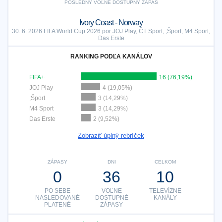
POSLEDNÝ VOĽNE DOSTUPNÝ ZÁPAS
Ivory Coast - Norway
30. 6. 2026 FIFA World Cup 2026 por JOJ Play, ČT Sport, ;Šport, M4 Sport,
Das Erste
RANKING PODĽA KANÁLOV
FIFA+
16 (76,19%)
JOJ Play
4 (19,05%)
;Šport
3 (14,29%)
M4 Sport
3 (14,29%)
Das Erste
2 (9,52%)
Zobraziť úplný rebríček
ZÁPASY
DNI
CELKOM
0
36
10
PO SEBE
VOĽNE
TELEVÍZNE
NASLEDOVANÉ
DOSTUPNÉ
KANÁLY
PLATENÉ
ZÁPASY