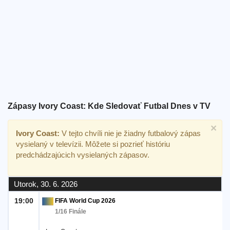
Bezplatný
widget
Zápasy Ivory Coast: Kde Sledovať Futbal Dnes v TV
×
Ivory Coast:
V tejto chvíli nie je žiadny futbalový zápas
vysielaný v televízii. Môžete si pozrieť históriu
predchádzajúcich vysielaných zápasov.
Utorok, 30. 6. 2026
19:00
FIFA World Cup 2026
1/16 Finále