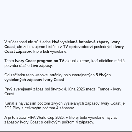
V súčasnosti nie sú žiadne
živé vysielané futbalové zápasy Ivory
Coast
, ale zobrazujeme históriu v
TV sprievodcovi
posledných
Ivory
Coast zápasov
, ktoré boli vysielané.
Tento
Ivory Coast program na TV
aktualizujeme, keď oficiálne médiá
potvrdia ďalšie
živé zápasy
.
Od začiatku tejto webovej stránky bolo zverejnených
5 živých
vysielaných zápasov Ivory Coast
.
Prvý zverejnený zápas bol štvrtok 4. júna 2026 medzi France - Ivory
Coast.
Kanál s najväčším počtom živých vysielaných zápasov Ivory Coast je
JOJ Play s celkovým počtom 4 zápasov.
A je to súťaž FIFA World Cup 2026, v ktorej bolo vysielané najviac
zápasov Ivory Coast s celkovým počtom 4 zápasov.