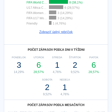
FIFA World Cup 2026
8 (38,1%)
U17 Africa Cup of Nations
6 (28,57%)
FIFA Women`s U17 World Cup
3 (14,29%)
FIFA U17 World Cup
3 (14,29%)
Friendly
1 (4,76%)
Zobraziť úplný rebríček
POČET ZÁPASOV PODĽA DNI V TÝŽDNI
PONDELOK
UTOROK
STREDA
ŠTVRTOK
PIATOK
3
6
1
2
6
14,29%
28,57%
4,76%
9,52%
28,57%
SOBOTA
NEDEĽA
2
1
9,52%
4,76%
POČET ZÁPASOV PODĽA MESAČNÝCH