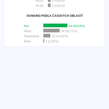
00:00
5 (5,62%)
00:30
5 (5,62%)
RANKING PODĽA ČASOVÝCH OBLASTÍ
Noc
44 (49,44%)
Večer
30 (33,71%)
Popoludnie
13 (14,61%)
Ráno
2 (2,25%)