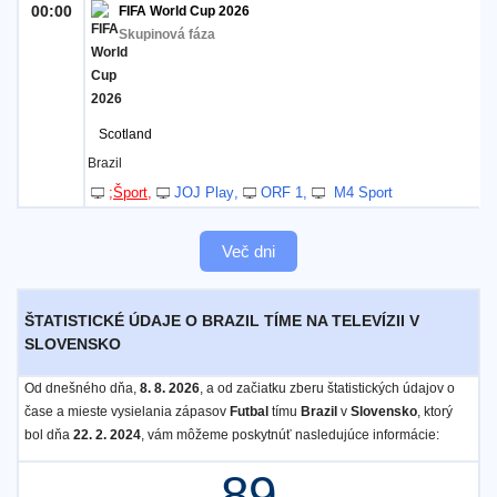
00:00
FIFA World Cup 2026
Skupinová fáza
Scotland
Brazil
;Šport
JOJ Play
ORF 1
M4 Sport
Več dni
ŠTATISTICKÉ ÚDAJE O BRAZIL TÍME NA TELEVÍZII V
SLOVENSKO
Od dnešného dňa,
8. 8. 2026
, a od začiatku zberu štatistických údajov o
čase a mieste vysielania zápasov
Futbal
tímu
Brazil
v
Slovensko
, ktorý
bol dňa
22. 2. 2024
, vám môžeme poskytnúť nasledujúce informácie:
89