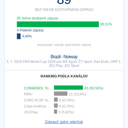
BEZ VOĽNE DOSTUPNÉHO ZÁPASU
85 Voľne dostupné zápasy
95,51%
4 Platené zápasy
4,49%
POSLEDNÝ VOĽNE DOSTUPNÝ ZÁPAS
Brazil - Norway
5. 7. 2026 FIFA World Cup 2026 por M4 Sport, ČT Sport, Das Erste, ORF 1,
JOJ Play, JOJ Šport
RANKING PODĽA KANÁLOV
CONMEBOL YouTube
45 (50,56%)
FIFA+
21 (23,6%)
CONCACAF YouTube
6 (6,74%)
Copa América YouTube
6 (6,74%)
JOJ Play
5 (5,62%)
Zobraziť úplný rebríček