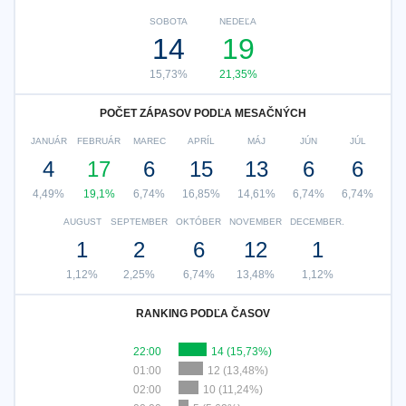
SOBOTA
NEDEĽA
14
19
15,73%
21,35%
POČET ZÁPASOV PODĽA MESAČNÝCH
JANUÁR
FEBRUÁR
MAREC
APRÍL
MÁJ
JÚN
JÚL
4
17
6
15
13
6
6
4,49%
19,1%
6,74%
16,85%
14,61%
6,74%
6,74%
AUGUST
SEPTEMBER
OKTÓBER
NOVEMBER
DECEMBER.
1
2
6
12
1
1,12%
2,25%
6,74%
13,48%
1,12%
RANKING PODĽA ČASOV
22:00
14 (15,73%)
01:00
12 (13,48%)
02:00
10 (11,24%)