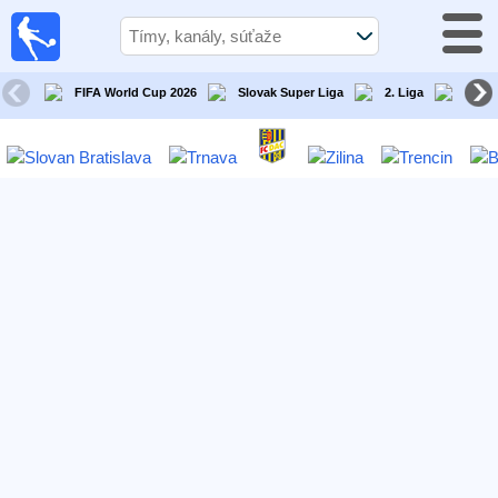
Futbal
Dnes
TV
FIFA World Cup 2026
Slovak Super Liga
2. Liga
Slove
Televízny
sprievodca
Futbal
v
televízii
Tímy
Tekmovanja
TV-
kanali
Správy