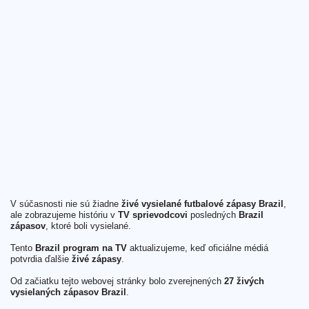
V súčasnosti nie sú žiadne
živé vysielané futbalové zápasy Brazil
,
ale zobrazujeme históriu v
TV sprievodcovi
posledných
Brazil
zápasov
, ktoré boli vysielané.
Tento
Brazil program na TV
aktualizujeme, keď oficiálne médiá
potvrdia ďalšie
živé zápasy
.
Od začiatku tejto webovej stránky bolo zverejnených
27 živých
vysielaných zápasov Brazil
.