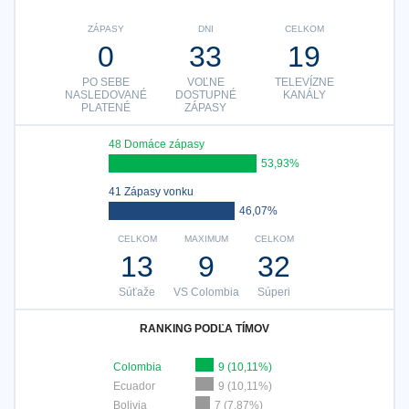
ZÁPASY
DNI
CELKOM
0
33
19
PO SEBE
VOĽNE
TELEVÍZNE
NASLEDOVANÉ
DOSTUPNÉ
KANÁLY
PLATENÉ
ZÁPASY
48 Domáce zápasy
53,93%
41 Zápasy vonku
46,07%
CELKOM
MAXIMUM
CELKOM
13
9
32
Súťaže
VS Colombia
Súperi
RANKING PODĽA TÍMOV
Colombia
9 (10,11%)
Ecuador
9 (10,11%)
Bolivia
7 (7,87%)