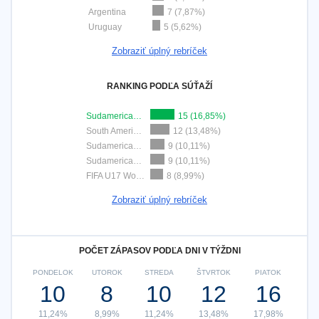
Argentina
7 (7,87%)
Uruguay
5 (5,62%)
Zobraziť úplný rebríček
RANKING PODĽA SÚŤAŽÍ
Sudamericano Femenino Sub-17
15 (16,85%)
South American Championship U17
12 (13,48%)
Sudamericano Sub-20
9 (10,11%)
Sudamericano Femenino Sub-20
9 (10,11%)
FIFA U17 World Cup
8 (8,99%)
Zobraziť úplný rebríček
POČET ZÁPASOV PODĽA DNI V TÝŽDNI
PONDELOK
UTOROK
STREDA
ŠTVRTOK
PIATOK
10
8
10
12
16
11,24%
8,99%
11,24%
13,48%
17,98%