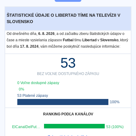
ŠTATISTICKÉ ÚDAJE O LIBERTAD TÍME NA TELEVÍZII V
SLOVENSKO
Od dnešného dňa,
6. 8. 2026
, a od začiatku zberu štatistických údajov o
čase a mieste vysielania zápasov
Futbal
tímu
Libertad
v
Slovensko
, ktorý
bol dňa
17. 8. 2024
, vám môžeme poskytnúť nasledujúce informácie:
53
BEZ VOĽNE DOSTUPNÉHO ZÁPASU
0 Voľne dostupné zápasy
0%
53 Platené zápasy
100%
RANKING PODĽA KANÁLOV
ElCanalDelFutbol.com
53 (100%)