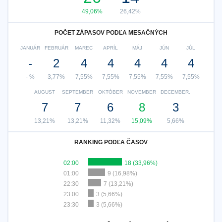
49,06%
26,42%
POČET ZÁPASOV PODĽA MESAČNÝCH
JANUÁR
FEBRUÁR
MAREC
APRÍL
MÁJ
JÚN
JÚL
-
2
4
4
4
4
4
- %
3,77%
7,55%
7,55%
7,55%
7,55%
7,55%
AUGUST
SEPTEMBER
OKTÓBER
NOVEMBER
DECEMBER.
7
7
6
8
3
13,21%
13,21%
11,32%
15,09%
5,66%
RANKING PODĽA ČASOV
02:00
18 (33,96%)
01:00
9 (16,98%)
22:30
7 (13,21%)
23:00
3 (5,66%)
23:30
3 (5,66%)