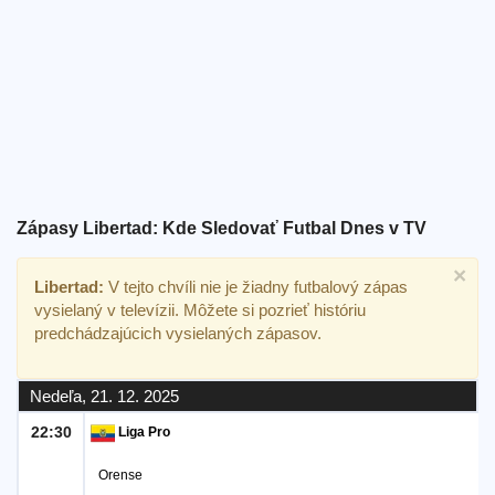
Bezplatný
widget
Zápasy Libertad: Kde Sledovať Futbal Dnes v TV
×
Libertad:
V tejto chvíli nie je žiadny futbalový zápas
vysielaný v televízii. Môžete si pozrieť históriu
predchádzajúcich vysielaných zápasov.
Nedeľa, 21. 12. 2025
22:30
Liga Pro
Orense