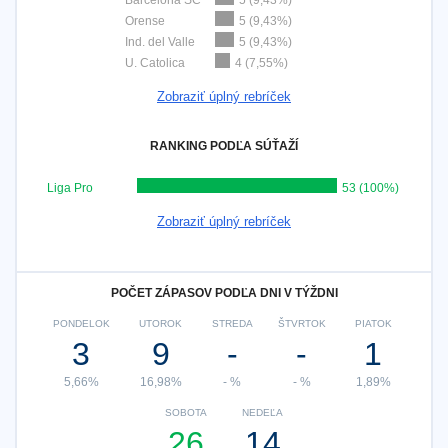
Barcelona SC
5 (9,43%)
Orense
5 (9,43%)
Ind. del Valle
5 (9,43%)
U. Catolica
4 (7,55%)
Zobraziť úplný rebríček
RANKING PODĽA SÚŤAŽÍ
Liga Pro
53 (100%)
Zobraziť úplný rebríček
POČET ZÁPASOV PODĽA DNI V TÝŽDNI
PONDELOK
UTOROK
STREDA
ŠTVRTOK
PIATOK
3
9
-
-
1
5,66%
16,98%
- %
- %
1,89%
SOBOTA
NEDEĽA
26
14