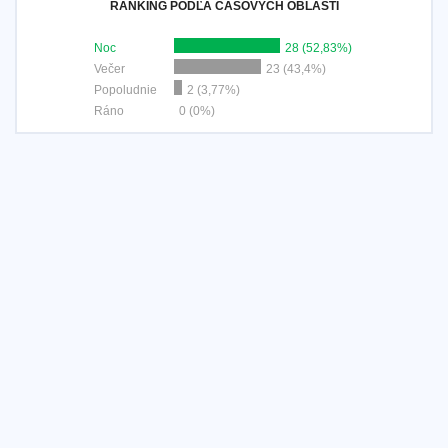
RANKING PODĽA ČASOVÝCH OBLASTÍ
Noc
28 (52,83%)
Večer
23 (43,4%)
Popoludnie
2 (3,77%)
Ráno
0 (0%)