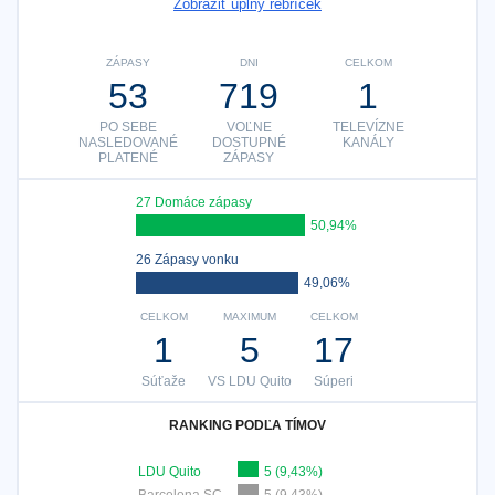
Zobraziť úplný rebríček
ZÁPASY
DNI
CELKOM
53
719
1
PO SEBE
VOĽNE
TELEVÍZNE
NASLEDOVANÉ
DOSTUPNÉ
KANÁLY
PLATENÉ
ZÁPASY
27 Domáce zápasy
50,94%
26 Zápasy vonku
49,06%
CELKOM
MAXIMUM
CELKOM
1
5
17
Súťaže
VS LDU Quito
Súperi
RANKING PODĽA TÍMOV
LDU Quito
5 (9,43%)