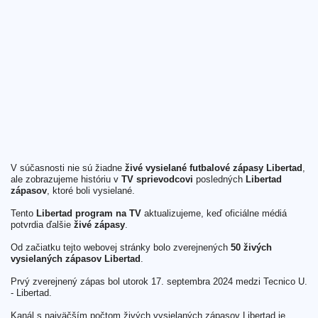
V súčasnosti nie sú žiadne
živé vysielané futbalové zápasy Libertad
,
ale zobrazujeme históriu v
TV sprievodcovi
posledných
Libertad
zápasov
, ktoré boli vysielané.
Tento
Libertad program na TV
aktualizujeme, keď oficiálne médiá
potvrdia ďalšie
živé zápasy
.
Od začiatku tejto webovej stránky bolo zverejnených
50 živých
vysielaných zápasov Libertad
.
Prvý zverejnený zápas bol utorok 17. septembra 2024 medzi Tecnico U.
- Libertad.
Kanál s najväčším počtom živých vysielaných zápasov Libertad je