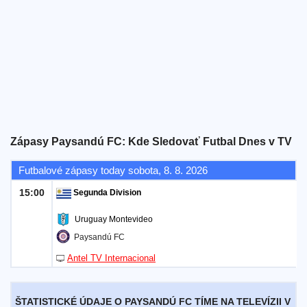
Bezplatný
widget
Zápasy Paysandú FC: Kde Sledovať Futbal Dnes v TV
Futbalové zápasy today sobota, 8. 8. 2026
15:00
Segunda Division
Uruguay Montevideo
Paysandú FC
Antel TV Internacional
ŠTATISTICKÉ ÚDAJE O PAYSANDÚ FC TÍME NA TELEVÍZII V