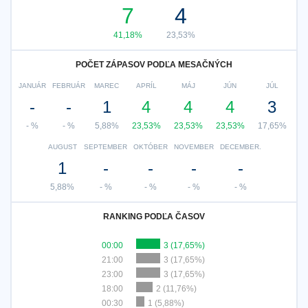
7
4
41,18%
23,53%
POČET ZÁPASOV PODĽA MESAČNÝCH
JANUÁR
FEBRUÁR
MAREC
APRÍL
MÁJ
JÚN
JÚL
-
-
1
4
4
4
3
- %
- %
5,88%
23,53%
23,53%
23,53%
17,65%
AUGUST
SEPTEMBER
OKTÓBER
NOVEMBER
DECEMBER.
1
-
-
-
-
5,88%
- %
- %
- %
- %
RANKING PODĽA ČASOV
00:00
3 (17,65%)
21:00
3 (17,65%)
23:00
3 (17,65%)
18:00
2 (11,76%)
00:30
1 (5,88%)