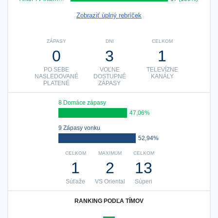
Zobraziť úplný rebríček
ZÁPASY
DNI
CELKOM
0
3
1
PO SEBE
VOĽNE
TELEVÍZNE
NASLEDOVANÉ
DOSTUPNÉ
KANÁLY
PLATENÉ
ZÁPASY
8 Domáce zápasy
47,06%
9 Zápasy vonku
52,94%
CELKOM
MAXIMUM
CELKOM
1
2
13
Súťaže
VS Oriental
Súperi
RANKING PODĽA TÍMOV