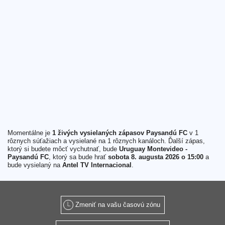
Momentálne je
1 živých vysielaných zápasov Paysandú FC
v 1
rôznych súťažiach a vysielané na 1 rôznych kanáloch. Ďalší zápas,
ktorý si budete môcť vychutnať, bude
Uruguay Montevideo -
Paysandú FC
, ktorý sa bude hrať
sobota 8. augusta 2026 o 15:00
a
bude vysielaný na
Antel TV Internacional
.
Zmeniť na vašu časovú zónu