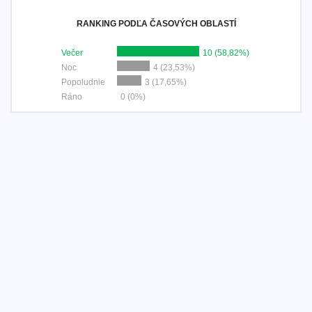
RANKING PODĽA ČASOVÝCH OBLASTÍ
Večer
10 (58,82%)
Noc
4 (23,53%)
Popoludnie
3 (17,65%)
Ráno
0 (0%)