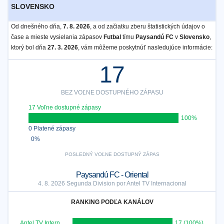
SLOVENSKO
Od dnešného dňa,
7. 8. 2026
, a od začiatku zberu štatistických údajov o
čase a mieste vysielania zápasov
Futbal
tímu
Paysandú FC
v
Slovensko
,
ktorý bol dňa
27. 3. 2026
, vám môžeme poskytnúť nasledujúce informácie:
17
BEZ VOĽNE DOSTUPNÉHO ZÁPASU
17 Voľne dostupné zápasy
100%
0 Platené zápasy
0%
POSLEDNÝ VOĽNE DOSTUPNÝ ZÁPAS
Paysandú FC - Oriental
4. 8. 2026 Segunda Division por Antel TV Internacional
RANKING PODĽA KANÁLOV
Antel TV Internacional
17 (100%)