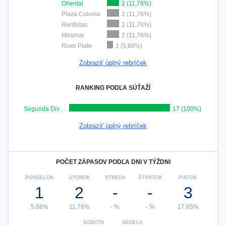
Oriental
2 (11,76%)
Plaza Colonia
2 (11,76%)
Rentistas
2 (11,76%)
Miramar
2 (11,76%)
River Plate
1 (5,88%)
Zobraziť úplný rebríček
RANKING PODĽA SÚŤAŽÍ
Segunda Division
17 (100%)
Zobraziť úplný rebríček
POČET ZÁPASOV PODĽA DNI V TÝŽDNI
PONDELOK
UTOROK
STREDA
ŠTVRTOK
PIATOK
1
2
-
-
3
5,88%
11,76%
- %
- %
17,65%
SOBOTA
NEDEĽA