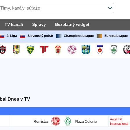
TV-kanali
Správy
Bezplatný widget
2. Liga
Slovenský pohár
Champions League
Europa League
bal Dnes v TV
Antel TV
Rentistas
Plaza Colonia
Internacional