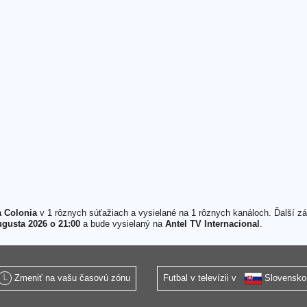
a Colonia
v 1 rôznych súťažiach a vysielané na 1 rôznych kanáloch. Ďalší z
ugusta 2026 o 21:00
a bude vysielaný na
Antel TV Internacional
.
Zmeniť na vašu časovú zónu
Futbal v televízii v
Slovensko