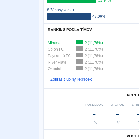
52,94%
8 Zápasy vonku
47,06%
RANKING PODĽA TÍMOV
Miramar
2 (11,76%)
Colón FC
2 (11,76%)
Paysandú FC
2 (11,76%)
River Plate
2 (11,76%)
Oriental
2 (11,76%)
Zobraziť úplný rebríček
POČET
PONDELOK
UTOROK
STR
-
-
- %
- %
-
POČET