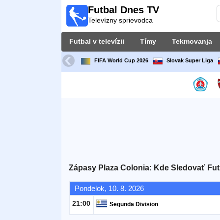
Futbal Dnes TV
Futbal
Televízny sprievodca
Dnes
TV
Futbal v televízii
Tímy
Tekmovanja
Televízny
sprievodca
FIFA World Cup 2026
Slovak Super Liga
Futbal
v
televízii
Tímy
Tekmovanja
Zápasy Plaza Colonia: Kde Sledovať Fut
TV-
Pondelok, 10. 8. 2026
kanali
21:00
Segunda Division
Správy