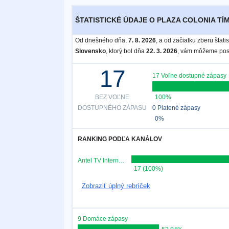
ŠTATISTICKÉ ÚDAJE O PLAZA COLONIA TÍM
Bezplatný
widget
Od dnešného dňa,
7. 8. 2026
, a od začiatku zberu štat
Slovensko
, ktorý bol dňa
22. 3. 2026
, vám môžeme posk
17
17 Voľne dostupné zápasy
BEZ VOĽNE
100%
DOSTUPNÉHO ZÁPASU
0 Platené zápasy
0%
RANKING PODĽA KANÁLOV
Antel TV Internacional
17 (100%)
Zobraziť úplný rebríček
9 Domáce zápasy