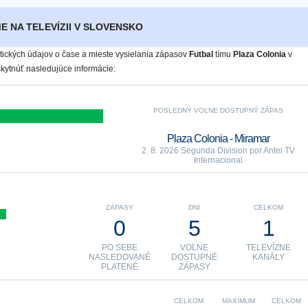
E NA TELEVÍZII V SLOVENSKO
istických údajov o čase a mieste vysielania zápasov
Futbal
tímu
Plaza Colonia
v
ytnúť nasledujúce informácie:
POSLEDNÝ VOĽNE DOSTUPNÝ ZÁPAS
Plaza Colonia - Miramar
2. 8. 2026 Segunda Division por Antel TV
Internacional
ZÁPASY
DNI
CELKOM
0
5
1
PO SEBE
VOĽNE
TELEVÍZNE
NASLEDOVANÉ
DOSTUPNÉ
KANÁLY
PLATENÉ
ZÁPASY
CELKOM
MAXIMUM
CELKOM