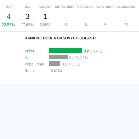
JÚN
JÚL
AUGUST
SEPTEMBER
OKTÓBER
NOVEMBER
DECEMBER.
4
3
1
-
-
-
-
23,53%
17,65%
5,88%
- %
- %
- %
- %
RANKING PODĽA ČASOVÝCH OBLASTÍ
Večer
9 (52,94%)
Noc
5 (29,41%)
Popoludnie
3 (17,65%)
Ráno
0 (0%)