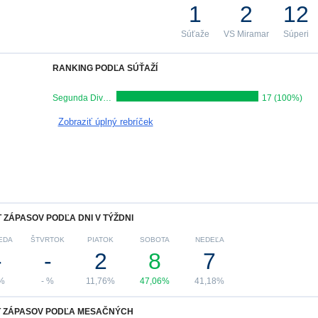
1
2
12
Súťaže
VS Miramar
Súperi
RANKING PODĽA SÚŤAŽÍ
Segunda Division
17 (100%)
Zobraziť úplný rebríček
 ZÁPASOV PODĽA DNI V TÝŽDNI
EDA
ŠTVRTOK
PIATOK
SOBOTA
NEDEĽA
-
-
2
8
7
 %
- %
11,76%
47,06%
41,18%
 ZÁPASOV PODĽA MESAČNÝCH