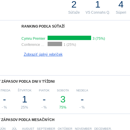
2
1
4
Súťaže
VS Connahs Q.
Súperi
RANKING PODĽA SÚŤAŽÍ
Cymru Premier
3 (75%)
Conference League
1 (25%)
Zobraziť úplný rebríček
 ZÁPASOV PODĽA DNI V TÝŽDNI
STREDA
ŠTVRTOK
PIATOK
SOBOTA
NEDEĽA
-
1
-
3
-
- %
25%
- %
75%
- %
 ZÁPASOV PODĽA MESAČNÝCH
JÚN
JÚL
AUGUST
SEPTEMBER
OKTÓBER
NOVEMBER
DECEMBER.