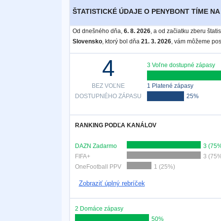
ŠTATISTICKÉ ÚDAJE O PENYBONT TÍME NA 
Od dnešného dňa,
6. 8. 2026
, a od začiatku zberu štat
Slovensko
, ktorý bol dňa
21. 3. 2026
, vám môžeme posk
4
3 Voľne dostupné zápasy
BEZ VOĽNE
1 Platené zápasy
DOSTUPNÉHO ZÁPASU
25%
RANKING PODĽA KANÁLOV
DAZN Zadarmo
3 (75
FIFA+
3 (75
OneFootball PPV
1 (25%)
Zobraziť úplný rebríček
2 Domáce zápasy
50%