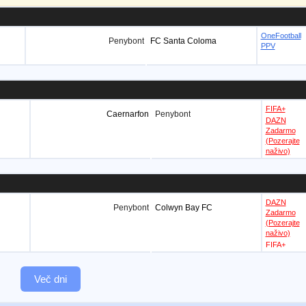
OneFootball
Penybont
FC Santa Coloma
PPV
FIFA+
Caernarfon
Penybont
DAZN
Zadarmo
(Pozerajte
naživo)
DAZN
Penybont
Colwyn Bay FC
Zadarmo
(Pozerajte
naživo)
FIFA+
Več dni