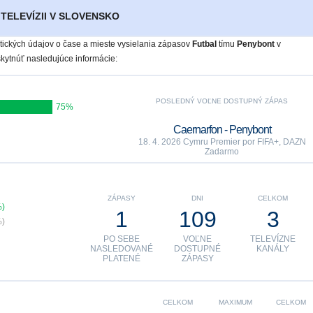
TELEVÍZII V SLOVENSKO
istických údajov o čase a mieste vysielania zápasov
Futbal
tímu
Penybont
v
ytnúť nasledujúce informácie:
POSLEDNÝ VOĽNE DOSTUPNÝ ZÁPAS
75%
Caernarfon - Penybont
18. 4. 2026 Cymru Premier por FIFA+, DAZN
Zadarmo
ZÁPASY
DNI
CELKOM
%)
1
109
3
%)
PO SEBE
VOĽNE
TELEVÍZNE
NASLEDOVANÉ
DOSTUPNÉ
KANÁLY
PLATENÉ
ZÁPASY
CELKOM
MAXIMUM
CELKOM