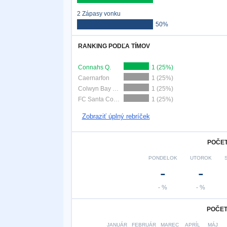
2 Zápasy vonku
50%
RANKING PODĽA TÍMOV
Connahs Q.
1 (25%)
Caernarfon
1 (25%)
Colwyn Bay FC
1 (25%)
FC Santa Coloma
1 (25%)
Zobraziť úplný rebríček
POČET
PONDELOK
UTOROK
-
-
- %
- %
POČET
JANUÁR
FEBRUÁR
MAREC
APRÍL
MÁJ