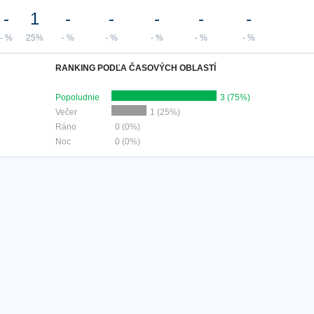
-
1
-
-
-
-
-
- %
25%
- %
- %
- %
- %
- %
RANKING PODĽA ČASOVÝCH OBLASTÍ
Popoludnie
3 (75%)
Večer
1 (25%)
Ráno
0 (0%)
Noc
0 (0%)