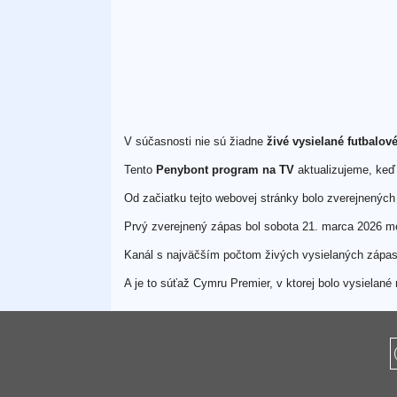
V súčasnosti nie sú žiadne
živé vysielané futbalo
Tento
Penybont program na TV
aktualizujeme, keď 
Od začiatku tejto webovej stránky bolo zverejnenýc
Prvý zverejnený zápas bol sobota 21. marca 2026 m
Kanál s najväčším počtom živých vysielaných záp
A je to súťaž Cymru Premier, v ktorej bolo vysiela