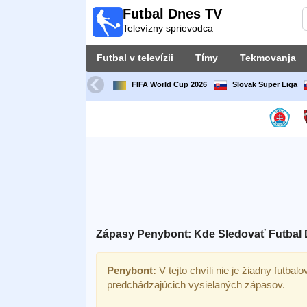
Futbal Dnes TV
Futbal
Televízny sprievodca
Dnes
TV
Futbal v televízii
Tímy
Tekmovanja
Televízny
sprievodca
FIFA World Cup 2026
Slovak Super Liga
Futbal
v
televízii
Tímy
Tekmovanja
Zápasy Penybont: Kde Sledovať Futbal 
TV-
kanali
Penybont:
V tejto chvíli nie je žiadny futbal
predchádzajúcich vysielaných zápasov.
Správy