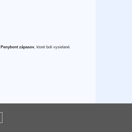
h
Penybont zápasov
, ktoré boli vysielané.