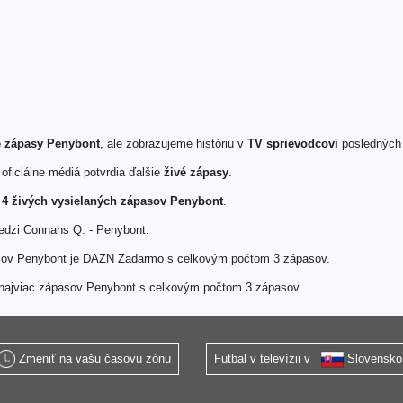
vé zápasy Penybont
, ale zobrazujeme históriu v
TV sprievodcovi
poslednýc
oficiálne médiá potvrdia ďalšie
živé zápasy
.
h
4 živých vysielaných zápasov Penybont
.
edzi Connahs Q. - Penybont.
asov Penybont je DAZN Zadarmo s celkovým počtom 3 zápasov.
né najviac zápasov Penybont s celkovým počtom 3 zápasov.
Zmeniť na vašu časovú zónu
Futbal v televízii v
Slovensko