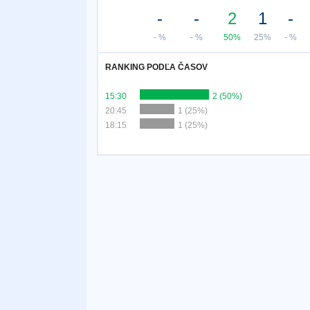
-
-
2
1
-
- %
- %
50%
25%
- %
RANKING PODĽA ČASOV
15:30
2 (50%)
20:45
1 (25%)
18:15
1 (25%)