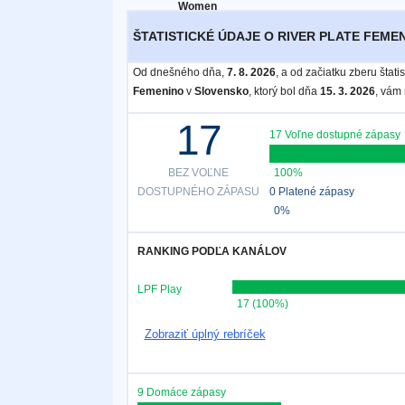
ŠTATISTICKÉ ÚDAJE O RIVER PLATE FEMEN
Bezplatný
widget
Od dnešného dňa,
7. 8. 2026
, a od začiatku zberu štat
Femenino
v
Slovensko
, ktorý bol dňa
15. 3. 2026
, vám
17
17 Voľne dostupné zápasy
BEZ VOĽNE
100%
DOSTUPNÉHO ZÁPASU
0 Platené zápasy
0%
RANKING PODĽA KANÁLOV
LPF Play
17 (100%)
Zobraziť úplný rebríček
9 Domáce zápasy