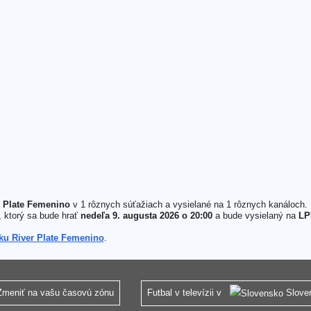
r Plate Femenino
v 1 rôznych súťažiach a vysielané na 1 rôznych kanáloch. 
, ktorý sa bude hrať
nedeľa 9. augusta 2026 o 20:00
a bude vysielaný na
LP
ku River Plate Femenino
.
Zmeniť na vašu časovú zónu
Futbal v televízii v
Slove