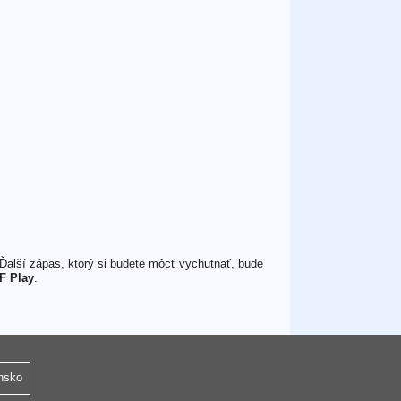
Ďalší zápas, ktorý si budete môcť vychutnať, bude
F Play
.
nsko