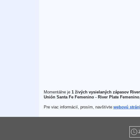
Momentálne je
1 živých vysielaných zápasov Rive
Unión Santa Fe Femenino - River Plate Femenino
Pre viac informácií, prosím, navštívte
webovú strán