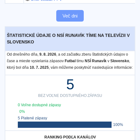
Več dni
ŠTATISTICKÉ ÚDAJE O NSÍ RUNAVÍK TÍME NA TELEVÍZII V
SLOVENSKO
Od dnešného dňa,
9. 8. 2026
, a od začiatku zberu štatistických údajov o
čase a mieste vysielania zápasov
Futbal
tímu
NSÍ Runavík
v
Slovensko
,
ktorý bol dňa
10. 7. 2025
, vám môžeme poskytnúť nasledujúce informácie:
5
BEZ VOĽNE DOSTUPNÉHO ZÁPASU
0 Voľne dostupné zápasy
0%
5 Platené zápasy
100%
RANKING PODĽA KANÁLOV