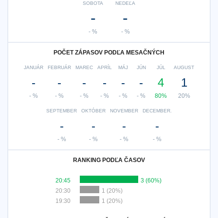
SOBOTA
NEDEĽA
-
-
- %
- %
POČET ZÁPASOV PODĽA MESAČNÝCH
JANUÁR
FEBRUÁR
MAREC
APRÍL
MÁJ
JÚN
JÚL
AUGUST
-
-
-
-
-
-
4
1
- %
- %
- %
- %
- %
- %
80%
20%
SEPTEMBER
OKTÓBER
NOVEMBER
DECEMBER.
-
-
-
-
- %
- %
- %
- %
RANKING PODĽA ČASOV
20:45
3 (60%)
20:30
1 (20%)
19:30
1 (20%)