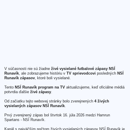
V súčasnosti nie sú žiadne
živé vysielané futbalové zápasy NSÍ
Runavík
, ale zobrazujeme históriu v
TV sprievodcovi
posledných
NSÍ
Runavík zápasov
, ktoré boli vysielané.
Tento
NSÍ Runavík program na TV
aktualizujeme, keď oficiálne médiá
potvrdia ďalšie
živé zápasy
.
Od začiatku tejto webovej stránky bolo zverejnených
4 živých
vysielaných zápasov NSÍ Runavík
.
Prvý zverejnený zápas bol štvrtok 16. júla 2026 medzi Hamrun
Spartans - NSÍ Runavík.
Kanál s najväčším počtom živých vysielaných zápasov NSÍ Runavík je