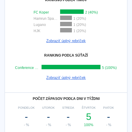
RANKING PODĽA TÍMOV
FC Koper
2 (40%)
Hamrun Spartans
1 (20%)
Lugano
1 (20%)
HJK
1 (20%)
Zobraziť úplný rebríček
RANKING PODĽA SÚŤAŽÍ
Conference League
5 (100%)
Zobraziť úplný rebríček
POČET ZÁPASOV PODĽA DNI V TÝŽDNI
PONDELOK
UTOROK
STREDA
ŠTVRTOK
PIATOK
-
-
-
5
-
- %
- %
- %
100%
- %