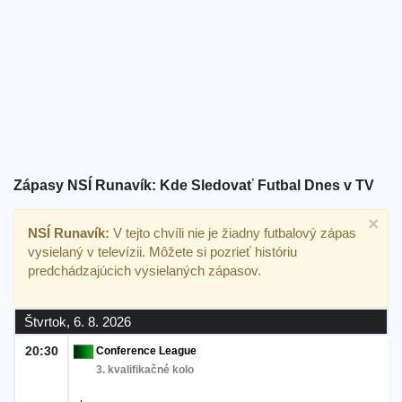
Bezplatný
widget
Zápasy NSÍ Runavík: Kde Sledovať Futbal Dnes v TV
×
NSÍ Runavík:
V tejto chvíli nie je žiadny futbalový zápas
vysielaný v televízii. Môžete si pozrieť históriu
predchádzajúcich vysielaných zápasov.
Štvrtok, 6. 8. 2026
20:30
Conference League
3. kvalifikačné kolo