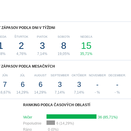
 ZÁPASOV PODĽA DNI V TÝŽDNI
REDA
ŠTVRTOK
PIATOK
SOBOTA
NEDEĽA
1
2
3
8
15
38%
4,76%
7,14%
19,05%
35,71%
 ZÁPASOV PODĽA MESAČNÝCH
JÚN
JÚL
AUGUST
SEPTEMBER
OKTÓBER
NOVEMBER
DECEMBER.
7
6
6
3
3
-
-
16,67%
14,29%
14,29%
7,14%
7,14%
- %
- %
RANKING PODĽA ČASOVÝCH OBLASTÍ
Večer
36 (85,71%)
Popoludnie
6 (14,29%)
Ráno
0 (0%)