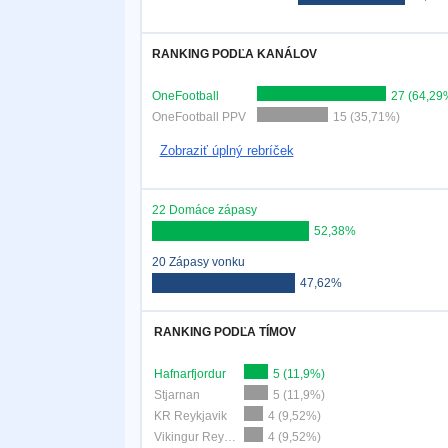
RANKING PODĽA KANÁLOV
OneFootball
27 (64,29
OneFootball PPV
15 (35,71%)
Zobraziť úplný rebríček
22 Domáce zápasy
52,38%
20 Zápasy vonku
47,62%
RANKING PODĽA TÍMOV
Hafnarfjordur
5 (11,9%)
Stjarnan
5 (11,9%)
KR Reykjavik
4 (9,52%)
Vikingur Reykjavik
4 (9,52%)