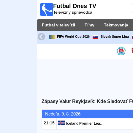
Futbal Dnes TV
Futbal
Televízny sprievodca
Dnes
TV
Futbal v televízii
Tímy
Tekmovanja
Televízny
sprievodca
FIFA World Cup 2026
Slovak Super Liga
Futbal
v
televízii
Tímy
Tekmovanja
Zápasy Valur Reykjavík: Kde Sledovať F
TV-
Nedeľa, 9. 8. 2026
kanali
21:15
Iceland Premier League
Správy