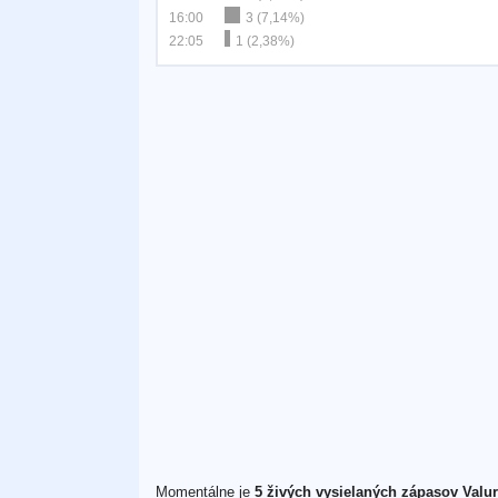
16:00
3 (7,14%)
22:05
1 (2,38%)
Momentálne je
5 živých vysielaných zápasov Valur