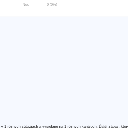
Noc
0 (0%)
v 1 rôznych súťažiach a vysielané na 1 rôznych kanáloch. Ďalší zápas, kto