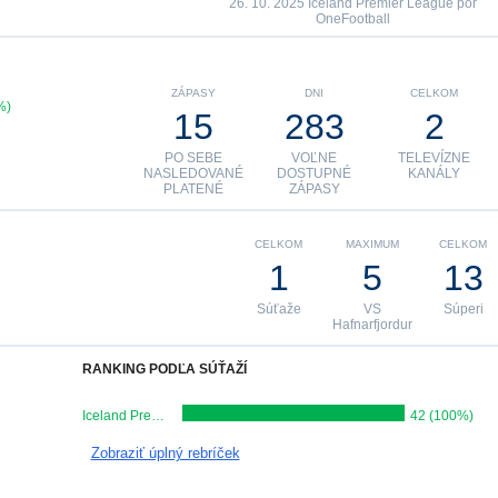
26. 10. 2025 Iceland Premier League por
OneFootball
ZÁPASY
DNI
CELKOM
%)
15
283
2
PO SEBE
VOĽNE
TELEVÍZNE
NASLEDOVANÉ
DOSTUPNÉ
KANÁLY
PLATENÉ
ZÁPASY
CELKOM
MAXIMUM
CELKOM
1
5
13
Súťaže
VS
Súperi
Hafnarfjordur
RANKING PODĽA SÚŤAŽÍ
Iceland Premier League
42 (100%)
Zobraziť úplný rebríček