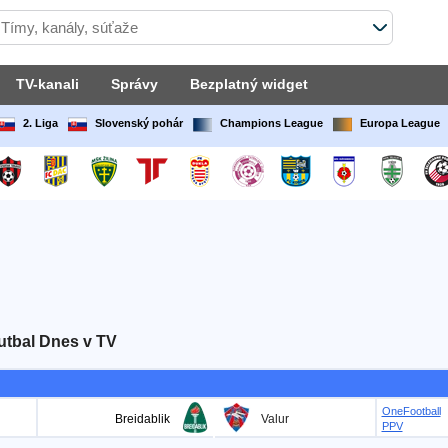
TV-kanali
Správy
Bezplatný widget
2. Liga
Slovenský pohár
Champions League
Europa League
utbal Dnes v TV
OneFootball
Breidablik
Valur
PPV