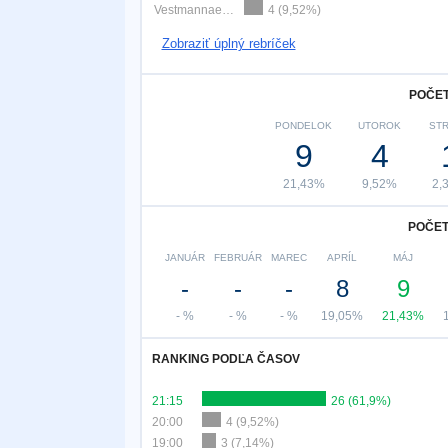
Vestmannaeyjar
4 (9,52%)
Zobraziť úplný rebríček
POČET
PONDELOK
UTOROK
ST
9
4
21,43%
9,52%
2,
POČET
JANUÁR
FEBRUÁR
MAREC
APRÍL
MÁJ
-
-
-
8
9
- %
- %
- %
19,05%
21,43%
RANKING PODĽA ČASOV
21:15
26 (61,9%)
20:00
4 (9,52%)
19:00
3 (7,14%)