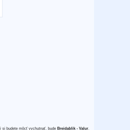
rý si budete môcť vychutnať, bude
Breidablik - Valur
,