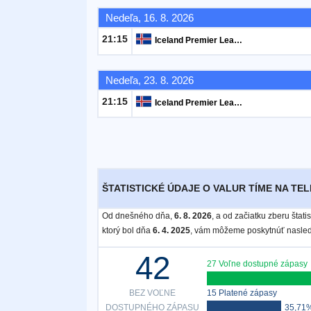
Nedeľa, 16. 8. 2026
Bezplatný
21:15
Iceland Premier League
widget
Nedeľa, 23. 8. 2026
21:15
Iceland Premier League
ŠTATISTICKÉ ÚDAJE O VALUR TÍME NA TEL
Od dnešného dňa,
6. 8. 2026
, a od začiatku zberu štat
ktorý bol dňa
6. 4. 2025
, vám môžeme poskytnúť nasled
42
27 Voľne dostupné zápasy
BEZ VOĽNE
15 Platené zápasy
DOSTUPNÉHO ZÁPASU
35,71