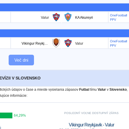
OneFootball
Valur
KA Akureyri
PPV
OneFootball
Vikingur Reykjavik
Valur
PPV
Več dni
EVÍZII V SLOVENSKO
istických údajov o čase a mieste vysielania zápasov
Futbal
tímu
Valur
v
Slovensko
,
ujúce informácie:
POSLEDNÝ VOĽNE DOSTUPNÝ ZÁPAS
64,29%
Vikingur Reykjavik - Valur
%