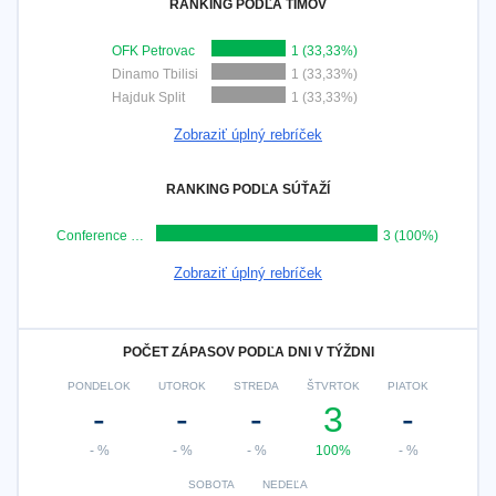
RANKING PODĽA TÍMOV
OFK Petrovac
1 (33,33%)
Dinamo Tbilisi
1 (33,33%)
Hajduk Split
1 (33,33%)
Zobraziť úplný rebríček
RANKING PODĽA SÚŤAŽÍ
Conference League
3 (100%)
Zobraziť úplný rebríček
POČET ZÁPASOV PODĽA DNI V TÝŽDNI
PONDELOK
UTOROK
STREDA
ŠTVRTOK
PIATOK
-
-
-
3
-
- %
- %
- %
100%
- %
SOBOTA
NEDEĽA