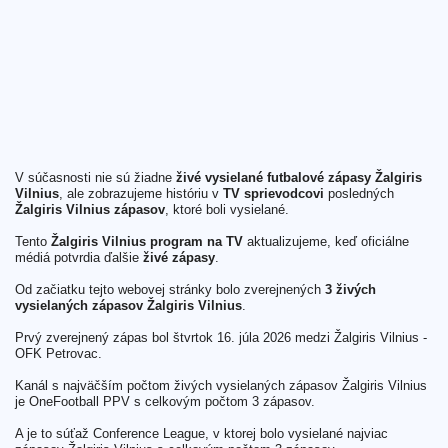
V súčasnosti nie sú žiadne
živé vysielané futbalové zápasy Žalgiris
Vilnius
, ale zobrazujeme históriu v
TV sprievodcovi
posledných
Žalgiris Vilnius zápasov
, ktoré boli vysielané.
Tento
Žalgiris Vilnius program na TV
aktualizujeme, keď oficiálne
médiá potvrdia ďalšie
živé zápasy
.
Od začiatku tejto webovej stránky bolo zverejnených
3 živých
vysielaných zápasov Žalgiris Vilnius
.
Prvý zverejnený zápas bol štvrtok 16. júla 2026 medzi Žalgiris Vilnius -
OFK Petrovac.
Kanál s najväčším počtom živých vysielaných zápasov Žalgiris Vilnius
je OneFootball PPV s celkovým počtom 3 zápasov.
A je to súťaž Conference League, v ktorej bolo vysielané najviac