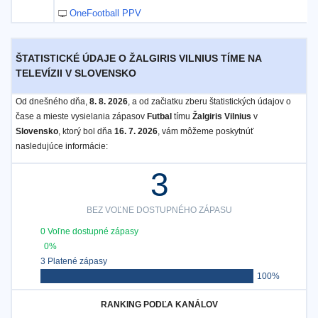
OneFootball PPV
ŠTATISTICKÉ ÚDAJE O ŽALGIRIS VILNIUS TÍME NA
TELEVÍZII V SLOVENSKO
Od dnešného dňa,
8. 8. 2026
, a od začiatku zberu štatistických údajov o
čase a mieste vysielania zápasov
Futbal
tímu
Žalgiris Vilnius
v
Slovensko
, ktorý bol dňa
16. 7. 2026
, vám môžeme poskytnúť
nasledujúce informácie:
3
BEZ VOĽNE DOSTUPNÉHO ZÁPASU
0 Voľne dostupné zápasy
0%
3 Platené zápasy
100%
RANKING PODĽA KANÁLOV