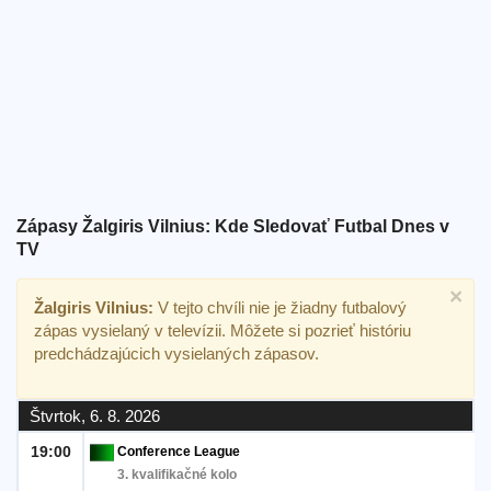
Bezplatný
widget
Zápasy Žalgiris Vilnius: Kde Sledovať Futbal Dnes v
TV
×
Žalgiris Vilnius:
V tejto chvíli nie je žiadny futbalový
zápas vysielaný v televízii. Môžete si pozrieť históriu
predchádzajúcich vysielaných zápasov.
Štvrtok, 6. 8. 2026
19:00
Conference League
3. kvalifikačné kolo