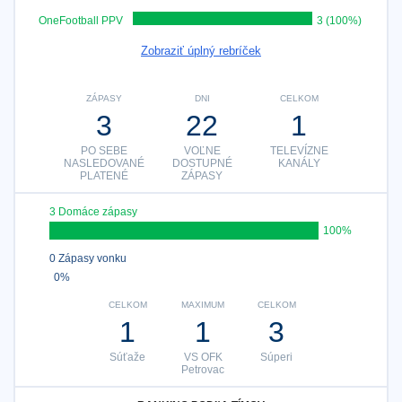
OneFootball PPV
3 (100%)
Zobraziť úplný rebríček
ZÁPASY
DNI
CELKOM
3
22
1
PO SEBE
VOĽNE
TELEVÍZNE
NASLEDOVANÉ
DOSTUPNÉ
KANÁLY
PLATENÉ
ZÁPASY
3 Domáce zápasy
100%
0 Zápasy vonku
0%
CELKOM
MAXIMUM
CELKOM
1
1
3
Súťaže
VS OFK
Súperi
Petrovac