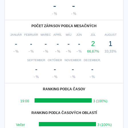
-
-
- %
- %
POČET ZÁPASOV PODĽA MESAČNÝCH
JANUÁR
FEBRUÁR
MAREC
APRÍL
MÁJ
JÚN
JÚL
AUGUST
-
-
-
-
-
-
2
1
- %
- %
- %
- %
- %
- %
66,67%
33,33%
SEPTEMBER
OKTÓBER
NOVEMBER
DECEMBER.
-
-
-
-
- %
- %
- %
- %
RANKING PODĽA ČASOV
19:00
3 (100%)
RANKING PODĽA ČASOVÝCH OBLASTÍ
Večer
3 (100%)