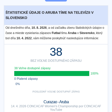
ŠTATISTICKÉ ÚDAJE O ARUBA TÍME NA TELEVÍZII V
SLOVENSKO
Od dnešného dňa,
10. 8. 2026
, a od začiatku zberu štatistických údajov o
čase a mieste vysielania zápasov
Futbal
tímu
Aruba
v
Slovensko
, ktorý
bol dňa
10. 4. 2022
, vám môžeme poskytnúť nasledujúce informácie:
38
BEZ VOĽNE DOSTUPNÉHO ZÁPASU
38 Voľne dostupné zápasy
100%
0 Platené zápasy
0%
POSLEDNÝ VOĽNE DOSTUPNÝ ZÁPAS
Curazao - Aruba
14. 4. 2026 CONCACAF Women's Championship por CONCACAF
YouTube