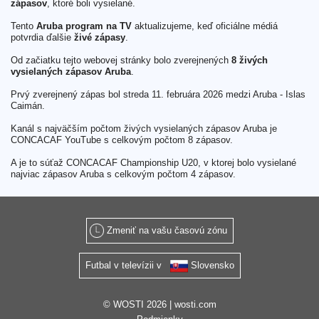
zápasov
, ktoré boli vysielané.
Tento
Aruba program na TV
aktualizujeme, keď oficiálne médiá
potvrdia ďalšie
živé zápasy
.
Od začiatku tejto webovej stránky bolo zverejnených
8 živých
vysielaných zápasov Aruba
.
Prvý zverejnený zápas bol streda 11. februára 2026 medzi Aruba - Islas
Caimán.
Kanál s najväčším počtom živých vysielaných zápasov Aruba je
CONCACAF YouTube s celkovým počtom 8 zápasov.
A je to súťaž CONCACAF Championship U20, v ktorej bolo vysielané
najviac zápasov Aruba s celkovým počtom 4 zápasov.
Zmeniť na vašu časovú zónu
Futbal v televízii v
Slovensko
© WOSTI 2026 |
wosti.com