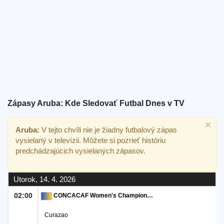
Bezplatný
widget
Zápasy Aruba: Kde Sledovať Futbal Dnes v TV
×
Aruba:
V tejto chvíli nie je žiadny futbalový zápas
vysielaný v televízii. Môžete si pozrieť históriu
predchádzajúcich vysielaných zápasov.
Utorok, 14. 4. 2026
02:00
CONCACAF Women's Championship
Curazao