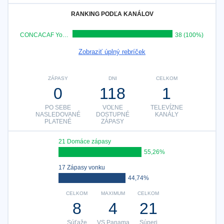
RANKING PODĽA KANÁLOV
CONCACAF YouTube
38 (100%)
Zobraziť úplný rebríček
ZÁPASY
DNI
CELKOM
0
118
1
PO SEBE
VOĽNE
TELEVÍZNE
NASLEDOVANÉ
DOSTUPNÉ
KANÁLY
PLATENÉ
ZÁPASY
21 Domáce zápasy
55,26%
17 Zápasy vonku
44,74%
CELKOM
MAXIMUM
CELKOM
8
4
21
Súťaže
VS Panama
Súperi