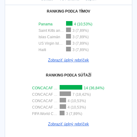
RANKING PODĽA TÍMOV
Panama
4 (10,53%)
Saint Kitts and Nevis
3 (7,89%)
Islas Caimán
3 (7,89%)
US Virgin Islands
3 (7,89%)
Haiti
3 (7,89%)
Zobraziť úplný rebríček
RANKING PODĽA SÚŤAŽÍ
CONCACAF Nations League
14 (36,84%)
CONCACAF Championship U20
7 (18,42%)
CONCACAF Women's Championship
4 (10,53%)
CONCACAF Women's U17
4 (10,53%)
FIFA World Cup 2026
3 (7,89%)
Zobraziť úplný rebríček