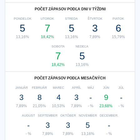
POČET ZÁPASOV PODĽA DNI V TÝŽDNI
PONDELOK
UTOROK
STREDA
ŠTVRTOK
PIATOK
5
7
5
3
6
13,16%
18,42%
13,16%
7,89%
15,79%
SOBOTA
NEDEĽA
7
5
18,42%
13,16%
POČET ZÁPASOV PODĽA MESAČNÝCH
JANUÁR
FEBRUÁR
MAREC
APRÍL
MÁJ
JÚN
JÚL
3
8
4
3
-
9
-
7,89%
21,05%
10,53%
7,89%
- %
23,68%
- %
AUGUST
SEPTEMBER
OKTÓBER
NOVEMBER
DECEMBER.
-
3
3
5
-
- %
7,89%
7,89%
13,16%
- %