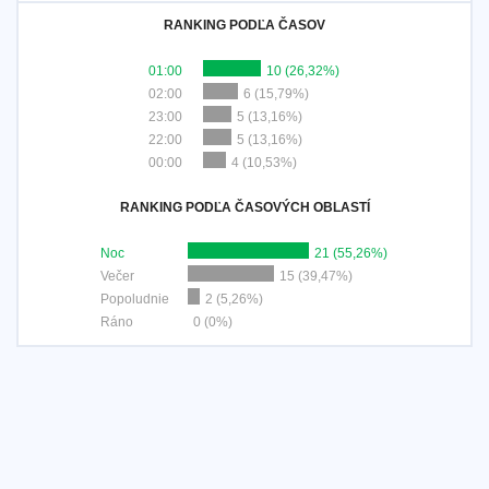
RANKING PODĽA ČASOV
01:00
10 (26,32%)
02:00
6 (15,79%)
23:00
5 (13,16%)
22:00
5 (13,16%)
00:00
4 (10,53%)
RANKING PODĽA ČASOVÝCH OBLASTÍ
Noc
21 (55,26%)
Večer
15 (39,47%)
Popoludnie
2 (5,26%)
Ráno
0 (0%)