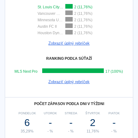
St. Louis City SC 2
2 (11,76%)
Vancouver Whitecaps 2
2 (11,76%)
Minnesota Utd. 2
2 (11,76%)
Austin FC II
2 (11,76%)
Houston Dynamo 2
2 (11,76%)
Zobraziť úplný rebríček
RANKING PODĽA SÚŤAŽÍ
MLS Next Pro
17 (100%)
Zobraziť úplný rebríček
POČET ZÁPASOV PODĽA DNI V TÝŽDNI
PONDELOK
UTOROK
STREDA
ŠTVRTOK
PIATOK
6
-
-
2
-
35,29%
- %
- %
11,76%
- %