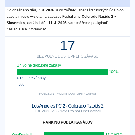
Od dnešného dňa,
7. 8. 2026
, a od začiatku zberu štatistických údajov o
čase a mieste vysielania zápasov
Futbal
tímu
Colorado Rapids 2
v
Slovensko
, ktorý bol dňa
11. 4. 2026
, vám môžeme poskytnúť
nasledujúce informácie:
17
BEZ VOĽNE DOSTUPNÉHO ZÁPASU
17 Voľne dostupné zápasy
100%
0 Platené zápasy
0%
POSLEDNÝ VOĽNE DOSTUPNÝ ZÁPAS
Los Angeles FC 2 - Colorado Rapids 2
1. 8. 2026 MLS Next Pro por OneFootball
RANKING PODĽA KANÁLOV