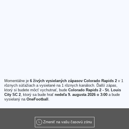
Momentálne je
6 živých vysielaných zápasov Colorado Rapids 2
v 1
rôznych súťažiach a vysielané na 1 rôznych kanáloch. Ďalší zápas,
ktorý si budete môcť vychutnať, bude
Colorado Rapids 2 - St. Louis
City SC 2
, ktorý sa bude hrať
nedeľa 9. augusta 2026 o 3:00
a bude
vysielaný na
OneFootball
.
Zmeniť na vašu časovú zónu