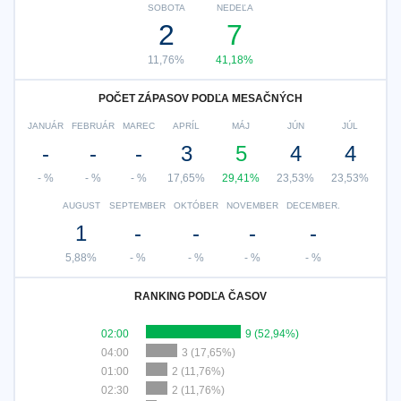
SOBOTA
NEDEĽA
2
7
11,76%
41,18%
POČET ZÁPASOV PODĽA MESAČNÝCH
JANUÁR
FEBRUÁR
MAREC
APRÍL
MÁJ
JÚN
JÚL
-
-
-
3
5
4
4
- %
- %
- %
17,65%
29,41%
23,53%
23,53%
AUGUST
SEPTEMBER
OKTÓBER
NOVEMBER
DECEMBER.
1
-
-
-
-
5,88%
- %
- %
- %
- %
RANKING PODĽA ČASOV
02:00
9 (52,94%)
04:00
3 (17,65%)
01:00
2 (11,76%)
02:30
2 (11,76%)