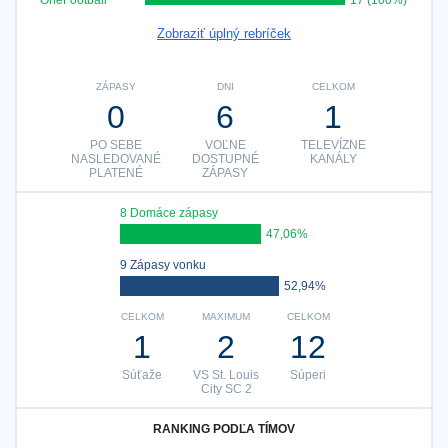
OneFootball
17 (100%)
Zobraziť úplný rebríček
ZÁPASY
DNI
CELKOM
0
6
1
PO SEBE
VOĽNE
TELEVÍZNE
NASLEDOVANÉ
DOSTUPNÉ
KANÁLY
PLATENÉ
ZÁPASY
8 Domáce zápasy
47,06%
9 Zápasy vonku
52,94%
CELKOM
MAXIMUM
CELKOM
1
2
12
Súťaže
VS St. Louis
Súperi
City SC 2
RANKING PODĽA TÍMOV