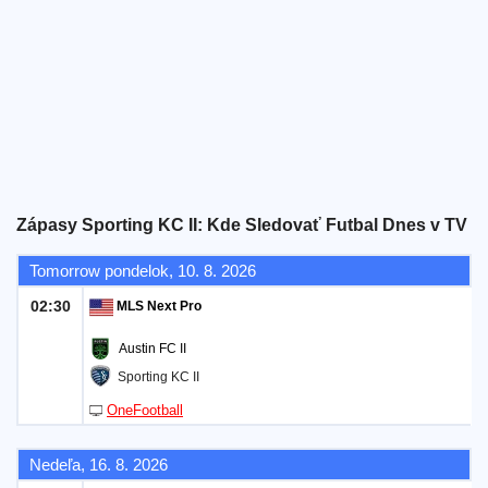
Bezplatný
widget
Zápasy Sporting KC II: Kde Sledovať Futbal Dnes v TV
Tomorrow pondelok, 10. 8. 2026
02:30
MLS Next Pro
Austin FC II
Sporting KC II
OneFootball
Nedeľa, 16. 8. 2026