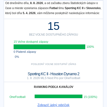
Od dnešného dňa,
8. 8. 2026
, a od začiatku zberu štatistických údajov o
čase a mieste vysielania zápasov
Futbal
tímu
Sporting KC II
v
Slovensko
,
ktorý bol dňa
5. 4. 2026
, vám môžeme poskytnúť nasledujúce informácie:
15
BEZ VOĽNE DOSTUPNÉHO ZÁPASU
15 Voľne dostupné zápasy
100%
0 Platené zápasy
0%
POSLEDNÝ VOĽNE DOSTUPNÝ ZÁPAS
Sporting KC II - Houston Dynamo 2
1. 8. 2026 MLS Next Pro por OneFootball
RANKING PODĽA KANÁLOV
OneFootball
15 (100%)
Zobraziť úplný rebríček