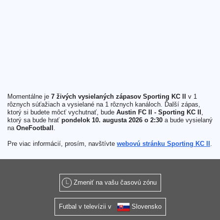
Momentálne je
7 živých vysielaných zápasov Sporting KC II
v 1
rôznych súťažiach a vysielané na 1 rôznych kanáloch. Ďalší zápas,
ktorý si budete môcť vychutnať, bude
Austin FC II - Sporting KC II
,
ktorý sa bude hrať
pondelok 10. augusta 2026 o 2:30
a bude vysielaný
na
OneFootball
.
Pre viac informácií, prosím, navštívte
webovú stránku Sporting KC II
.
Zmeniť na vašu časovú zónu
Futbal v televízii v
Slovensko