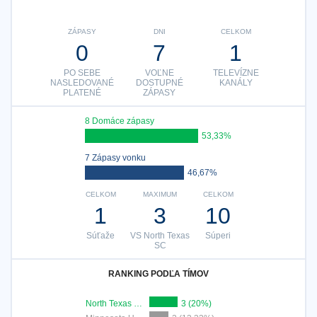
ZÁPASY
DNI
CELKOM
0
7
1
PO SEBE
VOĽNE
TELEVÍZNE
NASLEDOVANÉ
DOSTUPNÉ
KANÁLY
PLATENÉ
ZÁPASY
8 Domáce zápasy
53,33%
7 Zápasy vonku
46,67%
CELKOM
MAXIMUM
CELKOM
1
3
10
Súťaže
VS North Texas
Súperi
SC
RANKING PODĽA TÍMOV
North Texas SC
3 (20%)