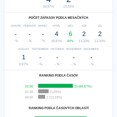
26,67%
13,33%
POČET ZÁPASOV PODĽA MESAČNÝCH
JANUÁR
FEBRUÁR
MAREC
APRÍL
MÁJ
JÚN
JÚL
-
-
-
4
6
2
2
- %
- %
- %
26,67%
40%
13,33%
13,33%
AUGUST
SEPTEMBER
OKTÓBER
NOVEMBER
DECEMBER.
1
-
-
-
-
6,67%
- %
- %
- %
- %
RANKING PODĽA ČASOV
02:00
10 (66,67%)
02:30
3 (20%)
04:00
2 (13,33%)
RANKING PODĽA ČASOVÝCH OBLASTÍ