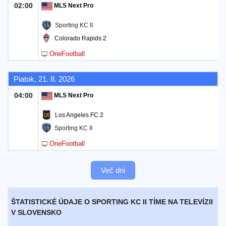
02:00
MLS Next Pro
Sporting KC II
Colorado Rapids 2
OneFootball
Piatok, 21. 8. 2026
04:00
MLS Next Pro
Los Angeles FC 2
Sporting KC II
OneFootball
Več dni
ŠTATISTICKÉ ÚDAJE O SPORTING KC II TÍME NA TELEVÍZII
V SLOVENSKO