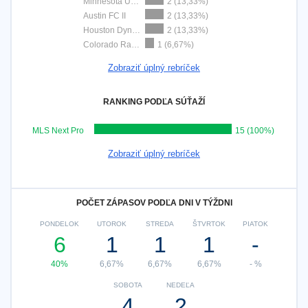
Minnesota Utd. 2
2 (13,33%)
Austin FC II
2 (13,33%)
Houston Dynamo 2
2 (13,33%)
Colorado Rapids 2
1 (6,67%)
Zobraziť úplný rebríček
RANKING PODĽA SÚŤAŽÍ
MLS Next Pro
15 (100%)
Zobraziť úplný rebríček
POČET ZÁPASOV PODĽA DNI V TÝŽDNI
PONDELOK
UTOROK
STREDA
ŠTVRTOK
PIATOK
6
1
1
1
-
40%
6,67%
6,67%
6,67%
- %
SOBOTA
NEDEĽA
4
2