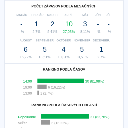
POČET ZÁPASOV PODĽA MESAČNÝCH
JANUÁR
FEBRUÁR
MAREC
APRÍL
MÁJ
JÚN
JÚL
-
1
2
10
3
-
-
- %
2,7%
5,41%
27,03%
8,11%
- %
- %
AUGUST
SEPTEMBER
OKTÓBER
NOVEMBER
DECEMBER.
6
5
4
5
1
16,22%
13,51%
10,81%
13,51%
2,7%
RANKING PODĽA ČASOV
14:00
30 (81,08%)
19:00
6 (16,22%)
13:00
1 (2,7%)
RANKING PODĽA ČASOVÝCH OBLASTÍ
Popoludnie
31 (83,78%)
Večer
6 (16,22%)