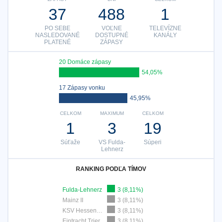
37
488
1
PO SEBE
VOĽNE
TELEVÍZNE
NASLEDOVANÉ
DOSTUPNÉ
KANÁLY
PLATENÉ
ZÁPASY
20 Domáce zápasy
54,05%
17 Zápasy vonku
45,95%
CELKOM
MAXIMUM
CELKOM
1
3
19
Súťaže
VS Fulda-
Súperi
Lehnerz
RANKING PODĽA TÍMOV
Fulda-Lehnerz
3 (8,11%)
Mainz II
3 (8,11%)
KSV Hessen Kassel
3 (8,11%)
Eintracht Trier
3 (8,11%)