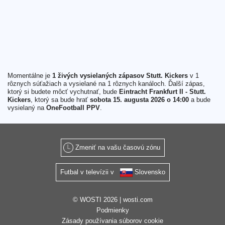
Momentálne je
1 živých vysielaných zápasov Stutt. Kickers
v 1
rôznych súťažiach a vysielané na 1 rôznych kanáloch. Ďalší zápas,
ktorý si budete môcť vychutnať, bude
Eintracht Frankfurt II - Stutt.
Kickers
, ktorý sa bude hrať
sobota 15. augusta 2026 o 14:00
a bude
vysielaný na
OneFootball PPV
.
Zmeniť na vašu časovú zónu
Futbal v televízii v
Slovensko
© WOSTI 2026 |
wosti.com
Podmienky
Zásady používania súborov cookie