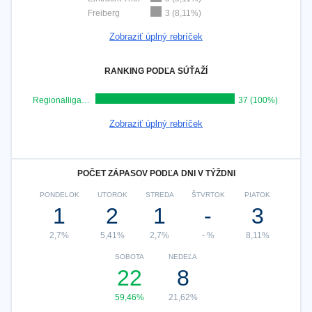
Freiberg
3 (8,11%)
Zobraziť úplný rebríček
RANKING PODĽA SÚŤAŽÍ
Regionalliga West
37 (100%)
Zobraziť úplný rebríček
POČET ZÁPASOV PODĽA DNI V TÝŽDNI
PONDELOK
UTOROK
STREDA
ŠTVRTOK
PIATOK
1
2
1
-
3
2,7%
5,41%
2,7%
- %
8,11%
SOBOTA
NEDEĽA
22
8
59,46%
21,62%