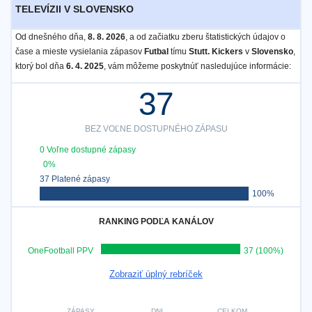
TELEVÍZII V SLOVENSKO
Od dnešného dňa,
8. 8. 2026
, a od začiatku zberu štatistických údajov o
čase a mieste vysielania zápasov
Futbal
tímu
Stutt. Kickers
v
Slovensko
,
ktorý bol dňa
6. 4. 2025
, vám môžeme poskytnúť nasledujúce informácie:
37
BEZ VOĽNE DOSTUPNÉHO ZÁPASU
0 Voľne dostupné zápasy
0%
37 Platené zápasy
100%
RANKING PODĽA KANÁLOV
OneFootball PPV
37 (100%)
Zobraziť úplný rebríček
ZÁPASY
DNI
CELKOM