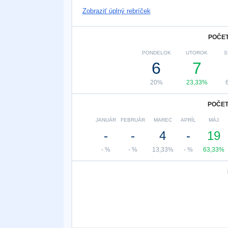
Zobraziť úplný rebríček
POČET
PONDELOK
UTOROK
S
6
7
20%
23,33%
POČET
JANUÁR
FEBRUÁR
MAREC
APRÍL
MÁJ
-
-
4
-
19
- %
- %
13,33%
- %
63,33%