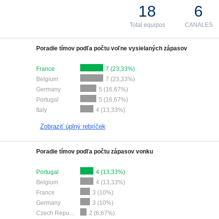
18
6
Total equipos
CANALES
Poradie tímov podľa počtu voľne vysielaných zápasov
France
7 (23,33%)
Belgium
7 (23,33%)
Germany
5 (16,67%)
Portugal
5 (16,67%)
Italy
4 (13,33%)
Zobraziť úplný rebríček
Poradie tímov podľa počtu zápasov vonku
Portugal
4 (13,33%)
Belgium
4 (13,33%)
France
3 (10%)
Germany
3 (10%)
Czech Republic
2 (6,67%)