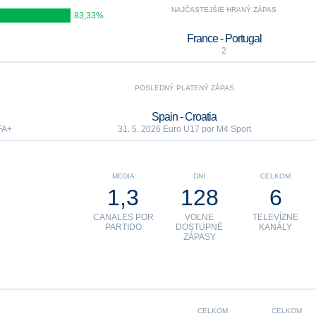
NAJČASTEJŠIE HRANÝ ZÁPAS
83,33%
France - Portugal
2
POSLEDNÝ PLATENÝ ZÁPAS
Spain - Croatia
FA+
31. 5. 2026 Euro U17 por M4 Sport
MEDIA
DNI
CELKOM
1,3
128
6
CANALES POR
VOĽNE
TELEVÍZNE
PARTIDO
DOSTUPNÉ
KANÁLY
ZÁPASY
CELKOM
CELKOM