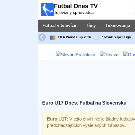
Futbal Dnes TV
Futbal
Televízny sprievodca
Dnes
TV
Futbal v televízii
Tímy
Tekmovanja
Televízny
sprievodca
FIFA World Cup 2026
Slovak Super Liga
Futbal
v
televízii
Tímy
Tekmovanja
Euro U17 Dnes: Futbal na Slovensku
TV-
kanali
Euro U17:
V tejto chvíli nie je žiadny futbalo
predchádzajúcich vysielaných zápasov.
Správy