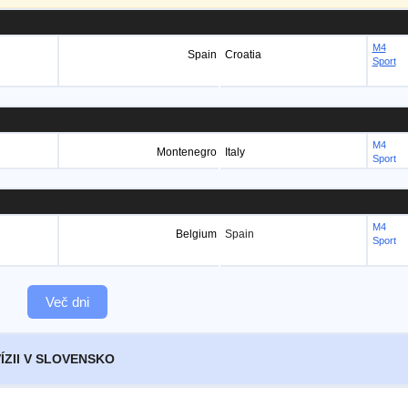
M4
Spain
Croatia
Sport
M4
Montenegro
Italy
Sport
M4
Belgium
Spain
Sport
Več dni
ÍZII V SLOVENSKO