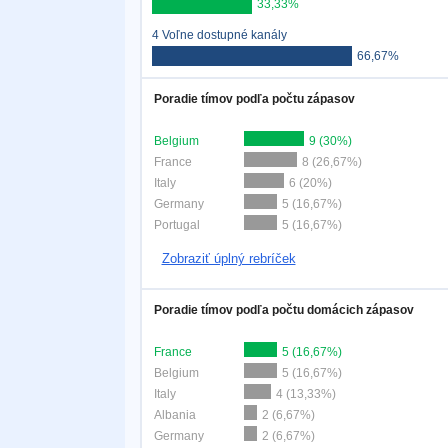
33,33%
4 Voľne dostupné kanály
66,67%
Poradie tímov podľa počtu zápasov
Belgium
9 (30%)
France
8 (26,67%)
Italy
6 (20%)
Germany
5 (16,67%)
Portugal
5 (16,67%)
Zobraziť úplný rebríček
Poradie tímov podľa počtu domácich zápasov
France
5 (16,67%)
Belgium
5 (16,67%)
Italy
4 (13,33%)
Albania
2 (6,67%)
Germany
2 (6,67%)