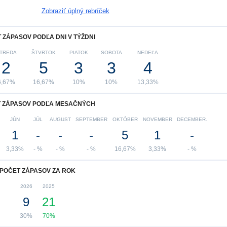
Zobraziť úplný rebríček
 ZÁPASOV PODĽA DNI V TÝŽDNI
TREDA
ŠTVRTOK
PIATOK
SOBOTA
NEDEĽA
2
5
3
3
4
6,67%
16,67%
10%
10%
13,33%
 ZÁPASOV PODĽA MESAČNÝCH
JÚN
JÚL
AUGUST
SEPTEMBER
OKTÓBER
NOVEMBER
DECEMBER.
1
-
-
-
5
1
-
3,33%
- %
- %
- %
16,67%
3,33%
- %
POČET ZÁPASOV ZA ROK
2026
2025
9
21
30%
70%