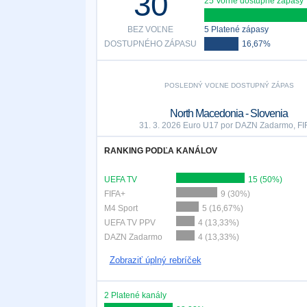
30
25 Voľne dostupné zápasy
BEZ VOĽNE
5 Platené zápasy
DOSTUPNÉHO ZÁPASU
16,67%
POSLEDNÝ VOĽNE DOSTUPNÝ ZÁPAS
North Macedonia - Slovenia
31. 3. 2026 Euro U17 por DAZN Zadarmo, FI
RANKING PODĽA KANÁLOV
UEFA TV
15 (50%)
FIFA+
9 (30%)
M4 Sport
5 (16,67%)
UEFA TV PPV
4 (13,33%)
DAZN Zadarmo
4 (13,33%)
Zobraziť úplný rebríček
2 Platené kanály