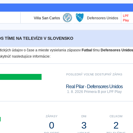
LPF
Villa San Carlos
Defensores Unidos
Play
S TÍME NA TELEVÍZII V SLOVENSKO
istických údajov o čase a mieste vysielania zápasov
Futbal
tímu
Defensores Unido
ytnúť nasledujúce informácie:
POSLEDNÝ VOĽNE DOSTUPNÝ ZÁPAS
Real Pilar - Defensores Unidos
1. 8. 2026 Primera B por LPF Play
ZÁPASY
DNI
CELKOM
0
3
2