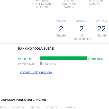
PO SEBE
VOĽNE
TELEVÍZNE
NASLEDOVANÉ
DOSTUPNÉ
KANÁLY
PLATENÉ
ZÁPASY
CELKOM
MAXIMUM
CELKOM
2
2
22
Súťaže
VS
Súperi
Excursionistas
RANKING PODĽA SÚŤAŽÍ
Primera B
28 (96,55%)
Primera Nacional
1 (3,45%)
Zobraziť úplný rebríček
 ZÁPASOV PODĽA DNI V TÝŽDNI
REDA
ŠTVRTOK
PIATOK
SOBOTA
NEDEĽA