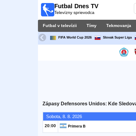
Futbal Dnes TV
Futbal
Televízny sprievodca
Dnes
TV
Futbal v televízii
Tímy
Tekmovanja
Televízny
sprievodca
FIFA World Cup 2026
Slovak Super Liga
Futbal
v
televízii
Tímy
Tekmovanja
Zápasy Defensores Unidos: Kde Sledova
TV-
Sobota, 8. 8. 2026
kanali
20:00
Primera B
Správy