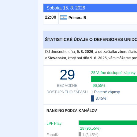
Sobota, 15. 8. 2026
Bezplatný
22:00
Primera B
widget
ŠTATISTICKÉ ÚDAJE O DEFENSORES UNIDO
Od dnešného dňa,
5. 8. 2026
, a od začiatku zberu štat
v
Slovensko
, ktorý bol dňa
9. 6. 2025
, vám môžeme posk
29
28 Voľne dostupné zápasy
BEZ VOĽNE
96,55%
DOSTUPNÉHO ZÁPASU
1 Platené zápasy
3,45%
RANKING PODĽA KANÁLOV
LPF Play
28 (96,55%)
Fanatiz
1 (3,45%)