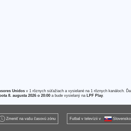
nsores Unidos
v 1 rôznych súťažiach a vysielané na 1 rôznych kanáloch. Ďal
bota 8. augusta 2026 o 20:00
a bude vysielaný na
LPF Play
.
Zmeniť na vašu časovú zónu
Futbal v televízii v
Slovensko