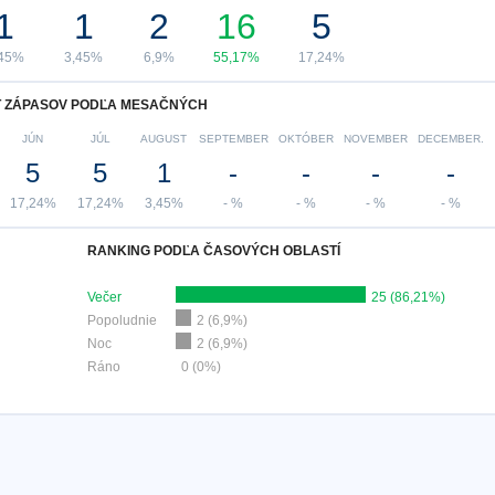
1
1
2
16
5
,45%
3,45%
6,9%
55,17%
17,24%
 ZÁPASOV PODĽA MESAČNÝCH
JÚN
JÚL
AUGUST
SEPTEMBER
OKTÓBER
NOVEMBER
DECEMBER.
5
5
1
-
-
-
-
17,24%
17,24%
3,45%
- %
- %
- %
- %
RANKING PODĽA ČASOVÝCH OBLASTÍ
Večer
25 (86,21%)
Popoludnie
2 (6,9%)
Noc
2 (6,9%)
Ráno
0 (0%)