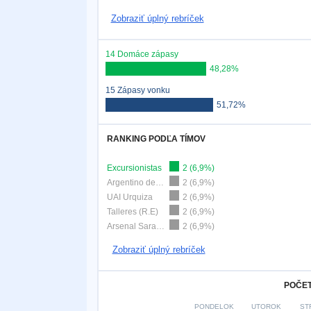
Zobraziť úplný rebríček
14 Domáce zápasy
48,28%
15 Zápasy vonku
51,72%
RANKING PODĽA TÍMOV
Excursionistas
2 (6,9%)
Argentino de Merlo
2 (6,9%)
UAI Urquiza
2 (6,9%)
Talleres (R.E)
2 (6,9%)
Arsenal Sarandí
2 (6,9%)
Zobraziť úplný rebríček
POČET
PONDELOK
UTOROK
ST