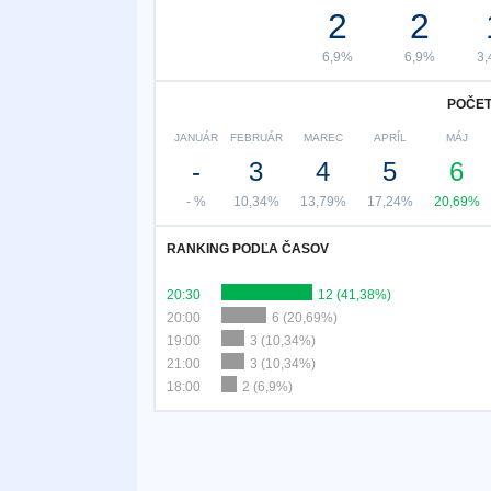
2
2
6,9%
6,9%
3
POČET
JANUÁR
FEBRUÁR
MAREC
APRÍL
MÁJ
-
3
4
5
6
- %
10,34%
13,79%
17,24%
20,69%
RANKING PODĽA ČASOV
20:30
12 (41,38%)
20:00
6 (20,69%)
19:00
3 (10,34%)
21:00
3 (10,34%)
18:00
2 (6,9%)