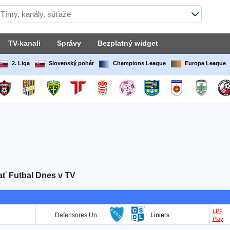
TV-kanali
Správy
Bezplatný widget
2. Liga
Slovenský pohár
Champions League
Europa League
ť Futbal Dnes v TV
LPF
Defensores Unidos
Liniers
Play