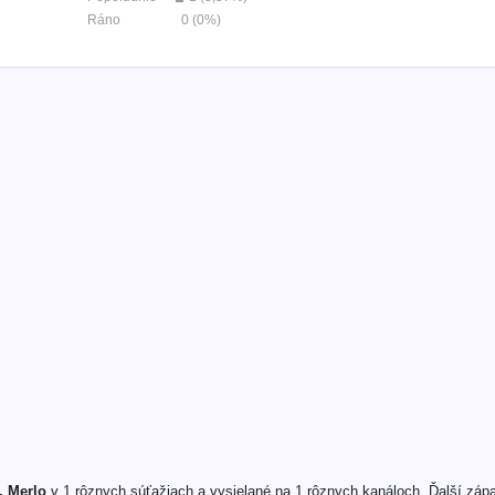
Ráno
0 (0%)
. Merlo
v 1 rôznych súťažiach a vysielané na 1 rôznych kanáloch. Ďalší záp