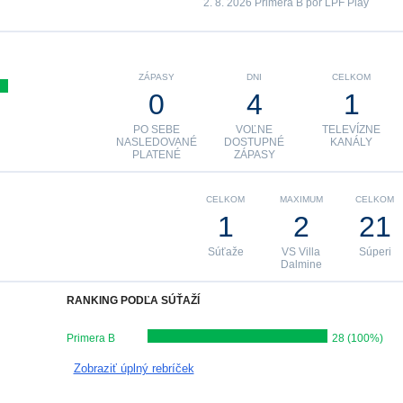
2. 8. 2026 Primera B por LPF Play
ZÁPASY
DNI
CELKOM
0
4
1
PO SEBE
VOĽNE
TELEVÍZNE
NASLEDOVANÉ
DOSTUPNÉ
KANÁLY
PLATENÉ
ZÁPASY
CELKOM
MAXIMUM
CELKOM
1
2
21
Súťaže
VS Villa
Súperi
Dalmine
RANKING PODĽA SÚŤAŽÍ
Primera B
28 (100%)
Zobraziť úplný rebríček