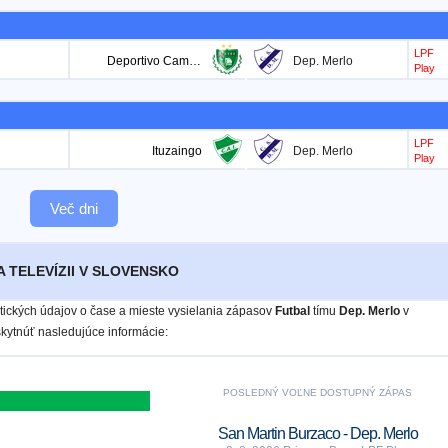
LPF
Deportivo Camioneros
Dep. Merlo
Play
LPF
Ituzaingo
Dep. Merlo
Play
Več dni
A TELEVÍZII V SLOVENSKO
istických údajov o čase a mieste vysielania zápasov
Futbal
tímu
Dep. Merlo
v
ytnúť nasledujúce informácie:
POSLEDNÝ VOĽNE DOSTUPNÝ ZÁPAS
San Martin Burzaco - Dep. Merlo