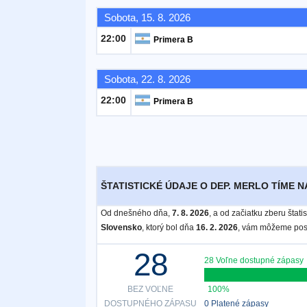
Sobota, 15. 8. 2026
Bezplatný
22:00
Primera B
widget
Sobota, 22. 8. 2026
22:00
Primera B
ŠTATISTICKÉ ÚDAJE O DEP. MERLO TÍME N
Od dnešného dňa,
7. 8. 2026
, a od začiatku zberu štat
Slovensko
, ktorý bol dňa
16. 2. 2026
, vám môžeme posk
28
28 Voľne dostupné zápasy
BEZ VOĽNE
100%
DOSTUPNÉHO ZÁPASU
0 Platené zápasy