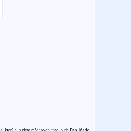
as, ktorý si budete môcť vychutnať, bude
Dep. Merlo