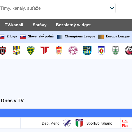
TV-kanali
Správy
Bezplatný widget
2. Liga
Slovenský pohár
Champions League
Europa League
 Dnes v TV
LPF
Dep. Merlo
Sportivo Italiano
Play