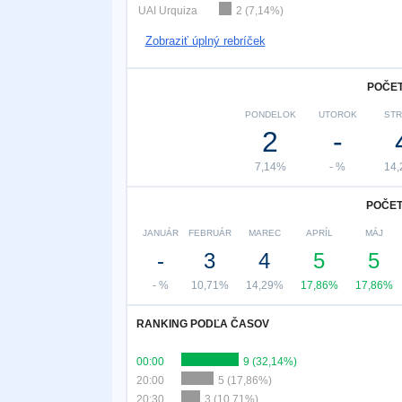
UAI Urquiza
2 (7,14%)
Zobraziť úplný rebríček
POČET
PONDELOK
UTOROK
ST
2
-
7,14%
- %
14
POČET
JANUÁR
FEBRUÁR
MAREC
APRÍL
MÁJ
-
3
4
5
5
- %
10,71%
14,29%
17,86%
17,86%
RANKING PODĽA ČASOV
00:00
9 (32,14%)
20:00
5 (17,86%)
20:30
3 (10,71%)