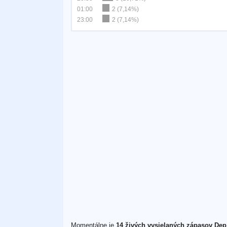
01:00
2 (7,14%)
23:00
2 (7,14%)
Momentálne je
14 živých vysielaných zápasov Dep