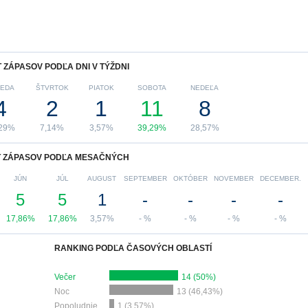
 ZÁPASOV PODĽA DNI V TÝŽDNI
REDA
ŠTVRTOK
PIATOK
SOBOTA
NEDEĽA
4
2
1
11
8
,29%
7,14%
3,57%
39,29%
28,57%
 ZÁPASOV PODĽA MESAČNÝCH
JÚN
JÚL
AUGUST
SEPTEMBER
OKTÓBER
NOVEMBER
DECEMBER.
5
5
1
-
-
-
-
17,86%
17,86%
3,57%
- %
- %
- %
- %
RANKING PODĽA ČASOVÝCH OBLASTÍ
Večer
14 (50%)
Noc
13 (46,43%)
Popoludnie
1 (3,57%)