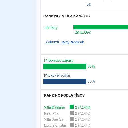
0%
RANKING PODĽA KANÁLOV
LPF Play
28 (100%)
Zobraziť úplný rebríček
14 Domáce zápasy
50%
14 Zápasy vonku
50%
RANKING PODĽA TÍMOV
Villa Dalmine
2 (7,14%)
Real Pilar
2 (7,14%)
Villa San Carlos
2 (7,14%)
Excursionistas
2 (7,14%)