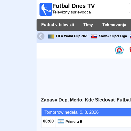
Futbal Dnes TV
Futbal
Televízny sprievodca
Dnes
TV
Futbal v televízii
Tímy
Tekmovanja
Televízny
sprievodca
FIFA World Cup 2026
Slovak Super Liga
Futbal
v
televízii
Tímy
Tekmovanja
Zápasy Dep. Merlo: Kde Sledovať Futbal
TV-
Tomorrow nedeľa, 9. 8. 2026
kanali
00:00
Primera B
Správy